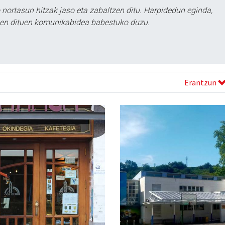
ortasun hitzak jaso eta zabaltzen ditu. Harpidedun eginda,
tzen dituen komunikabidea babestuko duzu.
Erantzun