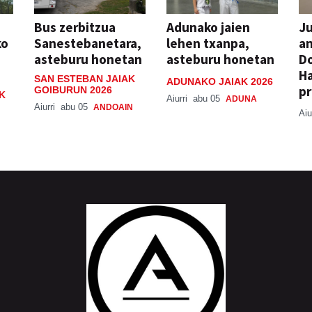
Bus zerbitzua
Adunako jaien
Ju
ko
Sanestebanetara,
lehen txanpa,
an
asteburu honetan
asteburu honetan
Do
H
SAN ESTEBAN JAIAK
ADUNAKO JAIAK 2026
pr
GOIBURUN 2026
K
Aiurri
abu 05
ADUNA
Aiurri
abu 05
ANDOAIN
Aiu