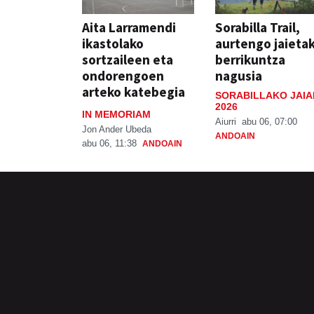
Aita Larramendi
Sorabilla Trail,
ikastolako
aurtengo jaieta
sortzaileen eta
berrikuntza
ondorengoen
nagusia
arteko katebegia
SORABILLAKO JAIA
2026
IN MEMORIAM
Aiurri
abu 06, 07:00
Jon Ander Ubeda
ANDOAIN
abu 06, 11:38
ANDOAIN