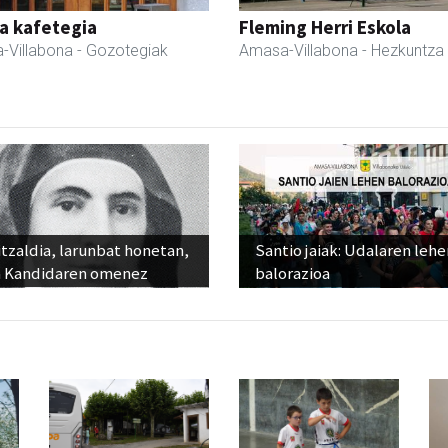
a kafetegia
Fleming Herri Eskola
-Villabona
- Gozotegiak
Amasa-Villabona
- Hezkuntza
tzaldia, larunbat honetan,
Santio jaiak: Udalaren lehe
 Kandidaren omenez
balorazioa