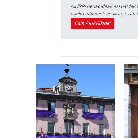
AIURRI hedabideak eskualdeko n
tokiko albisteak euskaraz lan
Egin AIURRIkide!