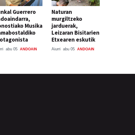
nkal Guerrero
Naturan
doaindarra,
murgiltzeko
nostiako Musika
jarduerak,
amabostaldiko
Leizaran Bisitarien
otagonista
Etxearen eskutik
rri
abu 05
Aiurri
abu 05
ANDOAIN
ANDOAIN