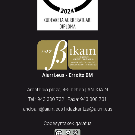
Aiurri.eus - Erroitz BM
Arantzibia plaza, 4-5 behea | ANDOAIN
Tel.: 943 300 732 | Faxa: 943 300 731
andoain@aiurri.eus | idazkaritza@aiurri.eus
Codesyntaxek garatua