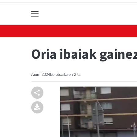
Oria ibaiak gain
Aiurri
2024ko otsailaren 27a