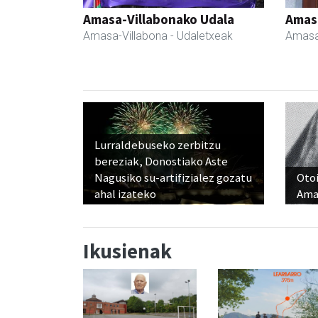
Amasa-Villabonako Udala
Amas
Amasa-Villabona
- Udaletxeak
Amasa
Lurraldebuseko zerbitzu
bereziak, Donostiako Aste
Nagusiko su-artifizialez gozatu
Otoi
ahal izateko
Ama
Ikusienak