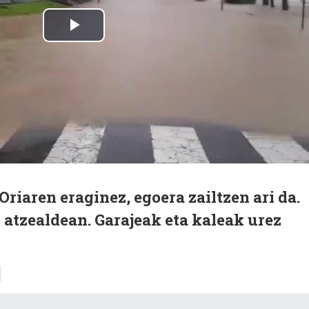
Oriaren eraginez, egoera zailtzen ari da.
n atzealdean. Garajeak eta kaleak urez