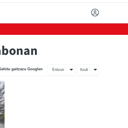
labonan
Gehitu gaitzazu Googlen
Entzun
Itzuli