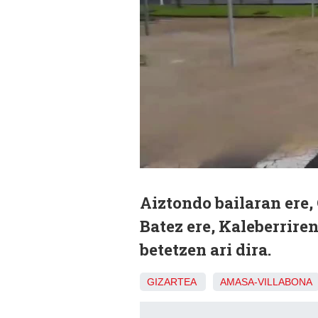
Aiztondo bailaran ere, 
Batez ere, Kaleberrire
betetzen ari dira.
GIZARTEA
AMASA-VILLABONA