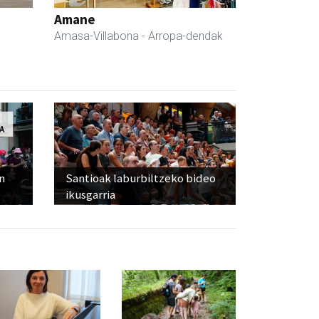
Amane
Amasa-Villabona
- Arropa-dendak
n
Santioak laburbiltzeko bideo
ikusgarria