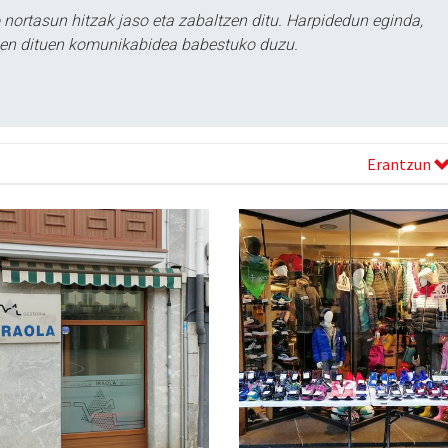
ortasun hitzak jaso eta zabaltzen ditu. Harpidedun eginda,
tzen dituen komunikabidea babestuko duzu.
Erantzun