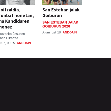
oitzaldia,
San Esteban jaiak
runbat honetan,
Goiburun
ma Kandidaren
SAN ESTEBAN JAIAK
menez
GOIBURUN 2026
Aiurri
uzt 18
ANDOAIN
rrozpeko Jesusen
ben Elkartea
 07, 09:25
ANDOAIN