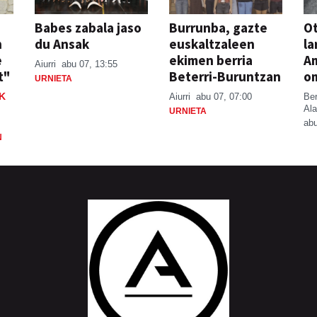
Babes zabala jaso
Burrunba, gazte
Ot
n
du Ansak
euskaltzaleen
la
e
ekimen berria
A
Aiurri
abu 07, 13:55
t"
Beterri-Buruntzan
o
URNIETA
K
Aiurri
abu 07, 07:00
Be
Ala
URNIETA
abu
N