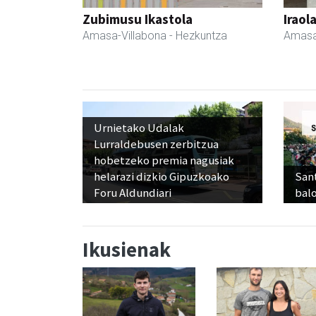
Zubimusu Ikastola
Iraol
Amasa-Villabona
- Hezkuntza
Amasa
Urnietako Udalak
Lurraldebusen zerbitzua
hobetzeko premia nagusiak
helarazi dizkio Gipuzkoako
Sant
Foru Aldundiari
balo
Ikusienak