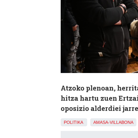
Atzoko plenoan, herrit
hitza hartu zuen Ertza
oposizio alderdiei jar
POLITIKA
AMASA-VILLABONA