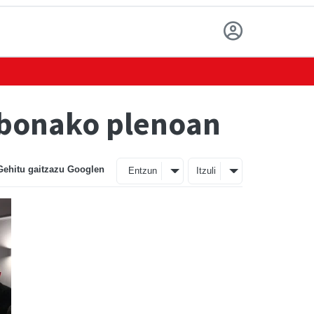
labonako plenoan
Gehitu gaitzazu Googlen
Entzun
Itzuli