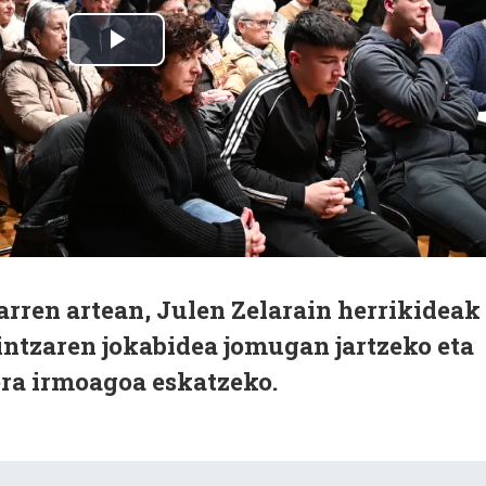
arren artean, Julen Zelarain herrikideak
intzaren jokabidea jomugan jartzeko eta
rera irmoagoa eskatzeko.