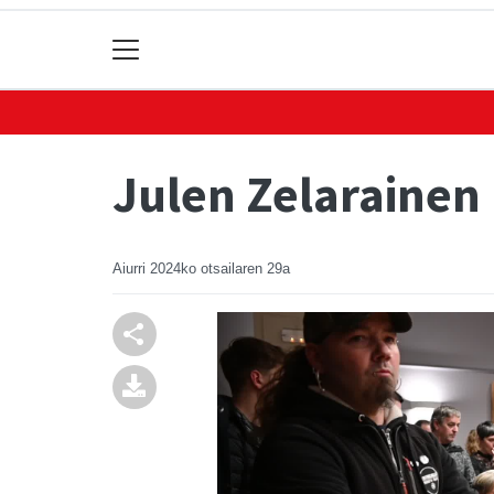
Julen Zelarainen
Aiurri
2024ko otsailaren 29a