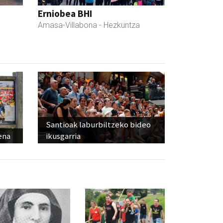
Erniobea BHI
Amasa-Villabona
- Hezkuntza
Santioak laburbiltzeko bideo
ena
ikusgarria