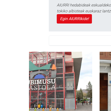
AIURRI hedabideak eskualdeko n
tokiko albisteak euskaraz lan
Egin AIURRIkide!