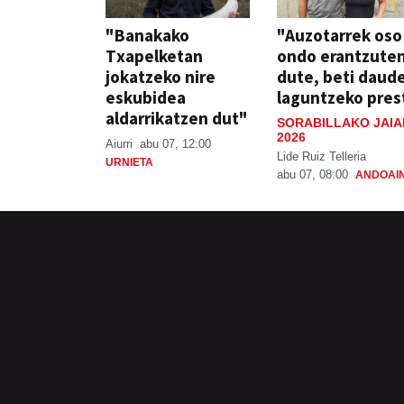
"Banakako
"Auzotarrek oso
Txapelketan
ondo erantzute
jokatzeko nire
dute, beti daud
eskubidea
laguntzeko pres
aldarrikatzen dut"
SORABILLAKO JAIA
2026
Aiurri
abu 07, 12:00
Lide Ruiz Telleria
URNIETA
abu 07, 08:00
ANDOAI