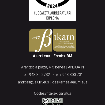
Aiurri.eus - Erroitz BM
Arantzibia plaza, 4-5 behea | ANDOAIN
Tel.: 943 300 732 | Faxa: 943 300 731
andoain@aiurri.eus | idazkaritza@aiurri.eus
Codesyntaxek garatua