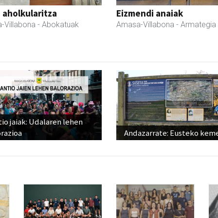
a aholkularitza
Eizmendi anaiak
-Villabona
- Abokatuak
Amasa-Villabona
- Armategia
io jaiak: Udalaren lehen
razioa
Andazarrate: Eusteko kem