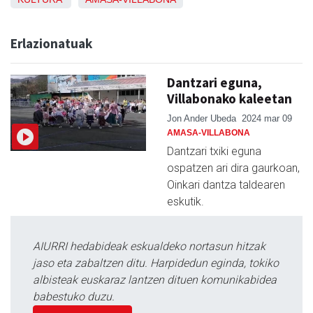
Erlazionatuak
Dantzari eguna,
Villabonako kaleetan
Jon Ander Ubeda
2024 mar 09
AMASA-VILLABONA
Dantzari txiki eguna
ospatzen ari dira gaurkoan,
Oinkari dantza taldearen
eskutik.
AIURRI hedabideak eskualdeko nortasun hitzak
jaso eta zabaltzen ditu. Harpidedun eginda, tokiko
albisteak euskaraz lantzen dituen komunikabidea
babestuko duzu.