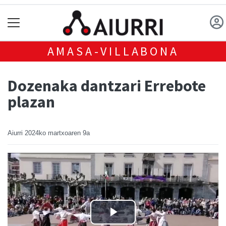
AMASA-VILLABONA
Dozenaka dantzari Errebote
plazan
Aiurri
2024ko martxoaren 9a