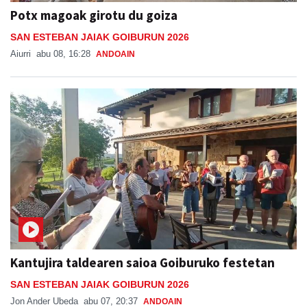
Potx magoak girotu du goiza
SAN ESTEBAN JAIAK GOIBURUN 2026
Aiurri
abu 08, 16:28
ANDOAIN
Kantujira taldearen saioa Goiburuko festetan
SAN ESTEBAN JAIAK GOIBURUN 2026
Jon Ander Ubeda
abu 07, 20:37
ANDOAIN