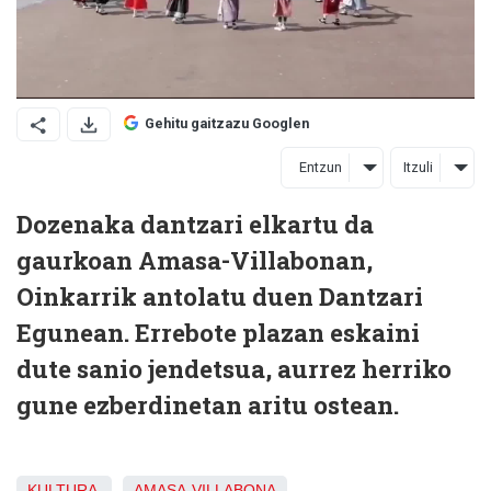
Gehitu gaitzazu Googlen
Entzun
Itzuli
Dozenaka dantzari elkartu da
gaurkoan Amasa-Villabonan,
Oinkarrik antolatu duen Dantzari
Egunean. Errebote plazan eskaini
dute sanio jendetsua, aurrez herriko
gune ezberdinetan aritu ostean.
KULTURA
AMASA-VILLABONA