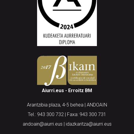
Aiurri.eus - Erroitz BM
Arantzibia plaza, 4-5 behea | ANDOAIN
Tel.: 943 300 732 | Faxa: 943 300 731
andoain@aiurri.eus | idazkaritza@aiurri.eus