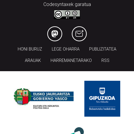
Codesyntaxek garatua
HONI BURUZ
LEGE OHARRA
PUBLIZITATEA
ARAUAK
HARREMANETARAKO
RSS