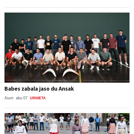
Babes zabala jaso du Ansak
Aiurri
abu 07
URNIETA