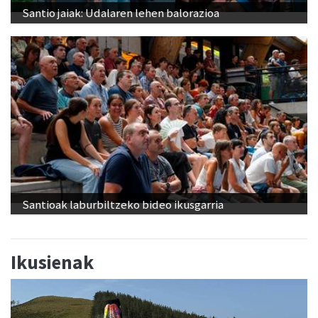
Santio jaiak: Udalaren lehen balorazioa
Santioak laburbiltzeko bideo ikusgarria
Ikusienak