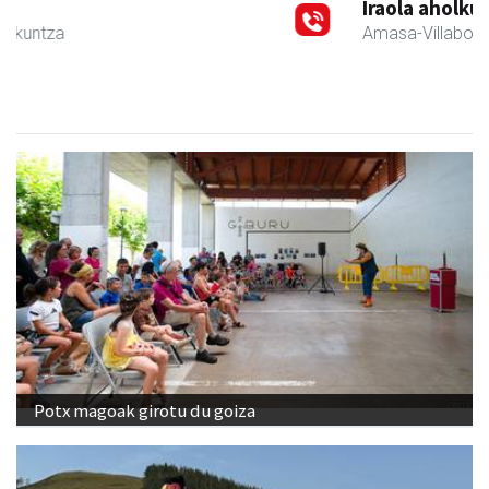
Iraola aholkularitza
Amasa-Villabona
- Abokatuak
Potx magoak girotu du goiza