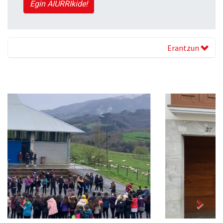
Egin AIURRIkide!
Erantzun
Previous
Next