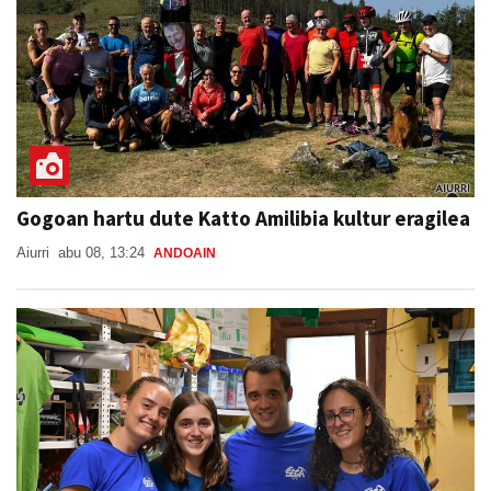
Gogoan hartu dute Katto Amilibia kultur eragilea
Aiurri
abu 08, 13:24
ANDOAIN