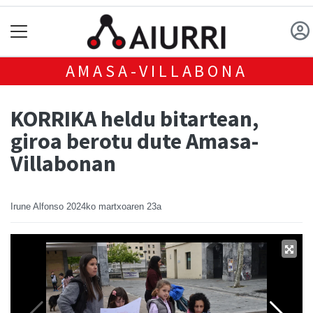
AMASA-VILLABONA
KORRIKA heldu bitartean,
giroa berotu dute Amasa-
Villabonan
Irune Alfonso
2024ko martxoaren 23a