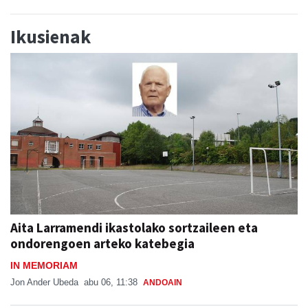
Ikusienak
Aita Larramendi ikastolako sortzaileen eta
ondorengoen arteko katebegia
IN MEMORIAM
Jon Ander Ubeda
abu 06, 11:38
ANDOAIN