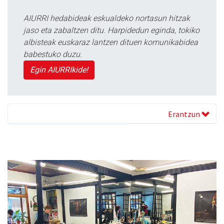
AIURRI hedabideak eskualdeko nortasun hitzak
jaso eta zabaltzen ditu. Harpidedun eginda, tokiko
albisteak euskaraz lantzen dituen komunikabidea
babestuko duzu.
Egin AIURRIkide!
Erantzun