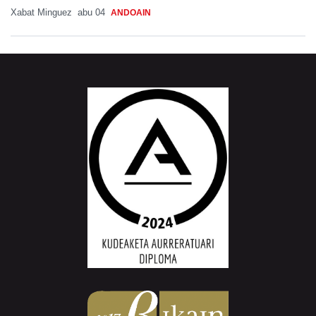
Xabat Minguez
abu 04
ANDOAIN