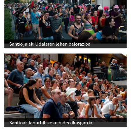
Santio jaiak: Udalaren lehen balorazioa
Santioak laburbiltzeko bideo ikusgarria