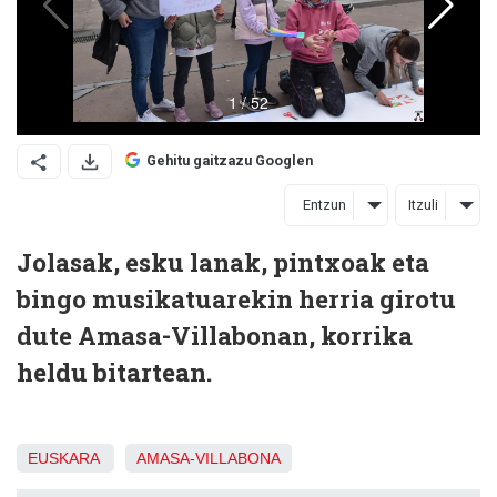
Gehitu gaitzazu Googlen
Entzun
Itzuli
Jolasak, esku lanak, pintxoak eta
bingo musikatuarekin herria girotu
dute Amasa-Villabonan, korrika
heldu bitartean.
EUSKARA
AMASA-VILLABONA