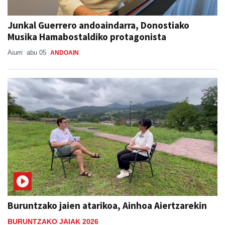
Junkal Guerrero andoaindarra, Donostiako
Musika Hamabostaldiko protagonista
Aiurri
abu 05
ANDOAIN
Buruntzako jaien atarikoa, Ainhoa Aiertzarekin
BURUNTZAKO JAIAK 2026