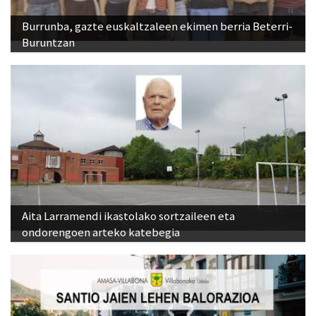
Burrunba, gazte euskaltzaleen ekimen berria Beterri-
Buruntzan
Aita Larramendi ikastolako sortzaileen eta
ondorengoen arteko katebegia