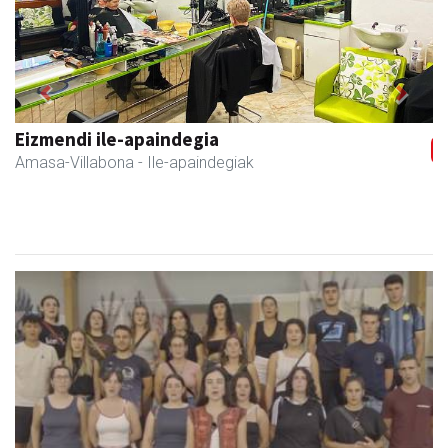
Previous
Next
Eizmendi anaiak
Amasa-Villabona
- Armategia