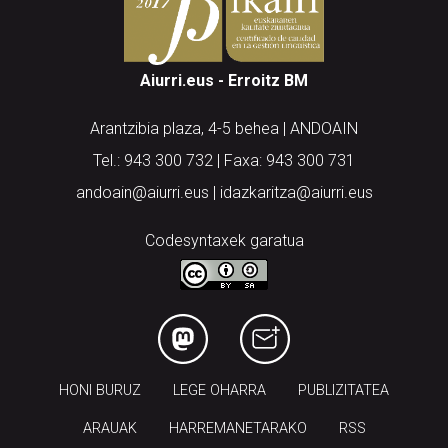
Aiurri.eus - Erroitz BM
Arantzibia plaza, 4-5 behea | ANDOAIN
Tel.: 943 300 732 | Faxa: 943 300 731
andoain@aiurri.eus | idazkaritza@aiurri.eus
Codesyntaxek garatua
HONI BURUZ
LEGE OHARRA
PUBLIZITATEA
ARAUAK
HARREMANETARAKO
RSS