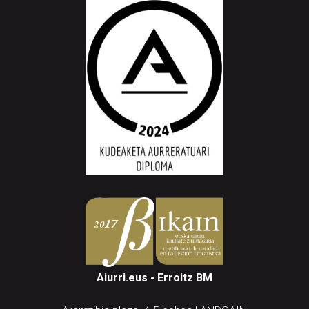
Aiurri.eus - Erroitz BM