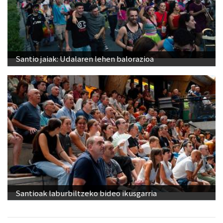
Santio jaiak: Udalaren lehen balorazioa
Santioak laburbiltzeko bideo ikusgarria