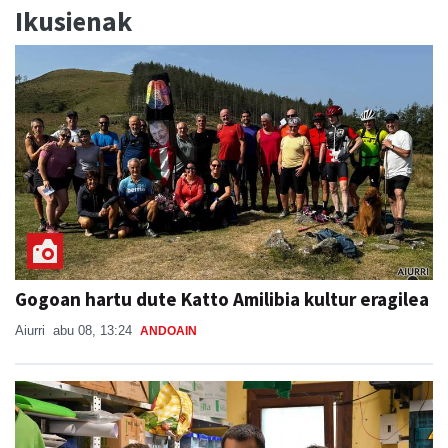
Ikusienak
Gogoan hartu dute Katto Amilibia kultur eragilea
Aiurri
abu 08, 13:24
ANDOAIN