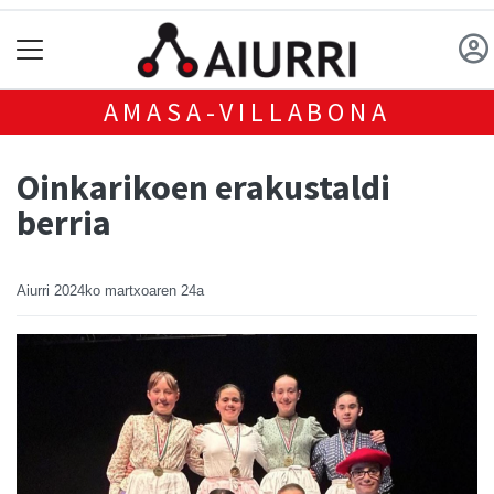
AMASA-VILLABONA
Oinkarikoen erakustaldi
berria
Aiurri
2024ko martxoaren 24a