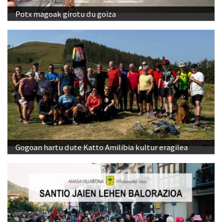
Potx magoak girotu du goiza
Gogoan hartu dute Katto Amilibia kultur eragilea