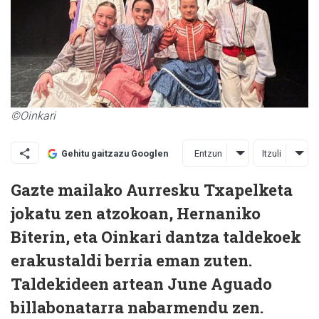
©Oinkari
Entzun
Itzuli
Gehitu gaitzazu Googlen
Gazte mailako Aurres­ku Txapelketa
jokatu zen atzokoan, Hernaniko
Biterin, eta Oinkari dantza taldekoek
erakustaldi berria eman zuten.
Taldekideen artean June Aguado
billabonatarra nabarmendu zen.