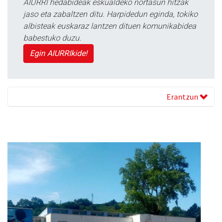
AIURRI hedabideak eskualdeko nortasun hitzak
jaso eta zabaltzen ditu. Harpidedun eginda, tokiko
albisteak euskaraz lantzen dituen komunikabidea
babestuko duzu.
Egin AIURRIkide!
Erantzun