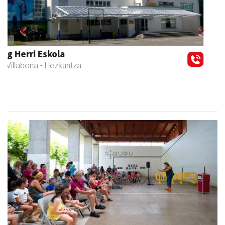
Previous
Next
Amane
Amasa-Villabona
- Arropa-dendak