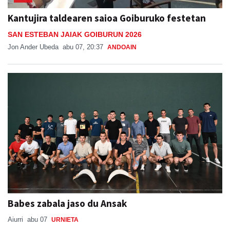
Kantujira taldearen saioa Goiburuko festetan
SAN ESTEBAN JAIAK GOIBURUN 2026
Jon Ander Ubeda
abu 07, 20:37
ANDOAIN
Babes zabala jaso du Ansak
Aiurri
abu 07
URNIETA