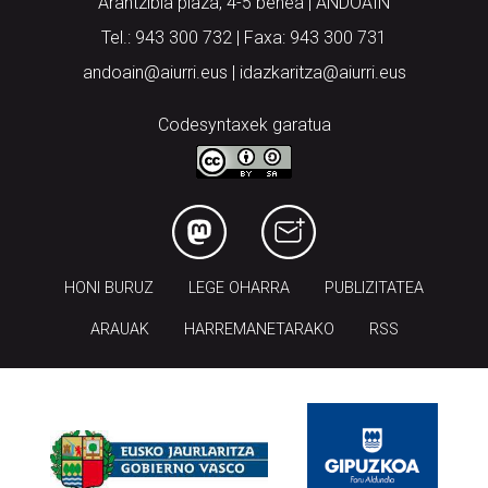
Arantzibia plaza, 4-5 behea | ANDOAIN
Tel.: 943 300 732 | Faxa: 943 300 731
andoain@aiurri.eus | idazkaritza@aiurri.eus
Codesyntaxek garatua
HONI BURUZ
LEGE OHARRA
PUBLIZITATEA
ARAUAK
HARREMANETARAKO
RSS