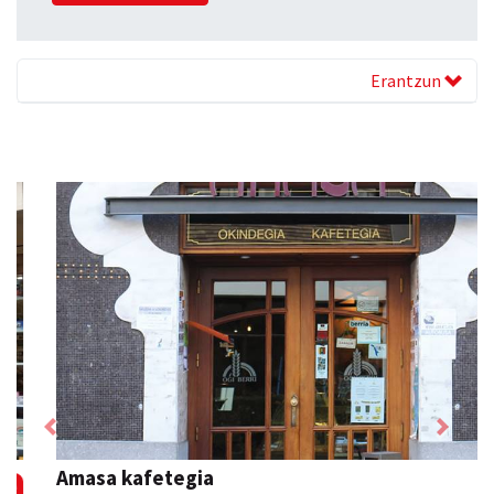
Erantzun
Previous
Next
Amasa kafetegia