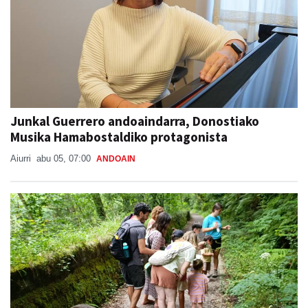
Junkal Guerrero andoaindarra, Donostiako
Musika Hamabostaldiko protagonista
Aiurri
abu 05, 07:00
ANDOAIN