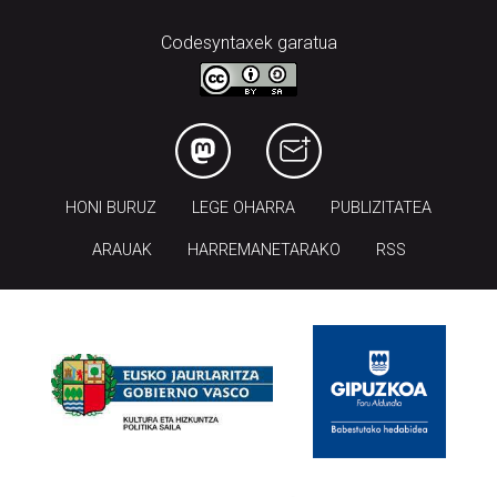
Codesyntaxek garatua
HONI BURUZ
LEGE OHARRA
PUBLIZITATEA
ARAUAK
HARREMANETARAKO
RSS