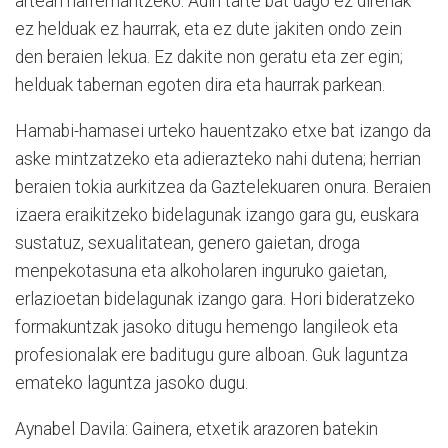
artean harremantzeko. Adin tarte bat dago ez direnak
ez helduak ez haurrak, eta ez dute jakiten ondo zein
den beraien lekua. Ez dakite non geratu eta zer egin;
helduak tabernan egoten dira eta haurrak parkean.
Hamabi-hamasei urteko hauentzako etxe bat izango da
aske mintzatzeko eta adierazteko nahi dutena; herrian
beraien tokia aurkitzea da Gaztelekuaren onura. Beraien
izaera eraikitzeko bidelagunak izango gara gu, euskara
sustatuz, sexualitatean, genero gaietan, droga
menpekotasuna eta alkoholaren inguruko gaietan,
erlazioetan bidelagunak izango gara. Hori bideratzeko
formakuntzak jasoko ditugu hemengo langileok eta
profesionalak ere baditugu gure alboan. Guk laguntza
emateko laguntza jasoko dugu.
Aynabel Davila: Gainera, etxetik arazoren batekin