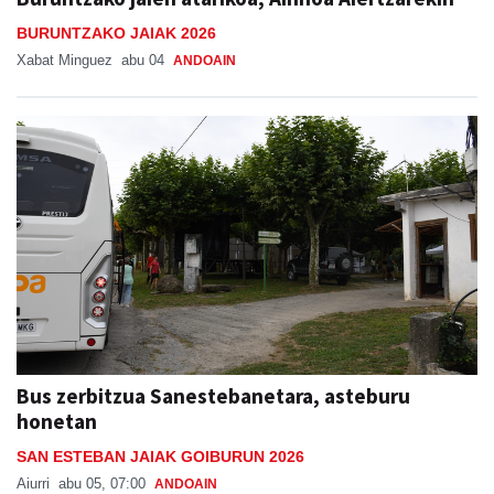
BURUNTZAKO JAIAK 2026
Xabat Minguez
abu 04
ANDOAIN
Bus zerbitzua Sanestebanetara, asteburu
honetan
SAN ESTEBAN JAIAK GOIBURUN 2026
Aiurri
abu 05, 07:00
ANDOAIN