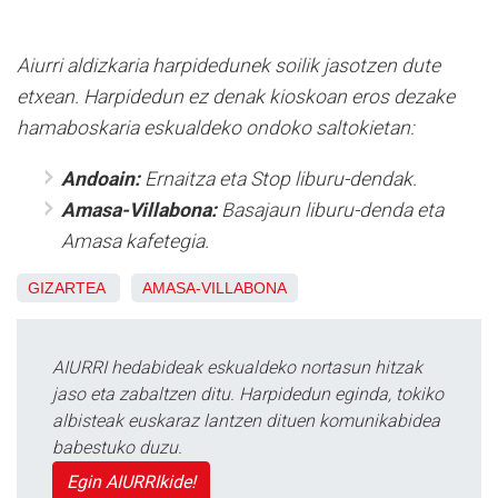
Aiurri aldizkaria harpidedunek soilik jasotzen dute
etxean. Harpidedun ez denak kioskoan eros dezake
hamaboskaria eskualdeko ondoko saltokietan:
Andoain:
Ernaitza eta Stop liburu-dendak.
Amasa-Villabona:
Basajaun liburu-denda eta
Amasa kafetegia.
GIZARTEA
AMASA-VILLABONA
AIURRI hedabideak eskualdeko nortasun hitzak
jaso eta zabaltzen ditu. Harpidedun eginda, tokiko
albisteak euskaraz lantzen dituen komunikabidea
babestuko duzu.
Egin AIURRIkide!