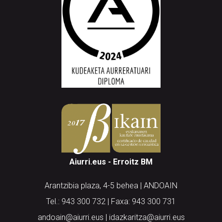
Aiurri.eus - Erroitz BM
Arantzibia plaza, 4-5 behea | ANDOAIN
Tel.: 943 300 732 | Faxa: 943 300 731
andoain@aiurri.eus | idazkaritza@aiurri.eus