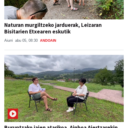
Naturan murgiltzeko jarduerak, Leizaran
Bisitarien Etxearen eskutik
Aiurri
abu 05, 08:30
ANDOAIN
Buruntzako jaien atarikoa, Ainhoa Aiertzarekin