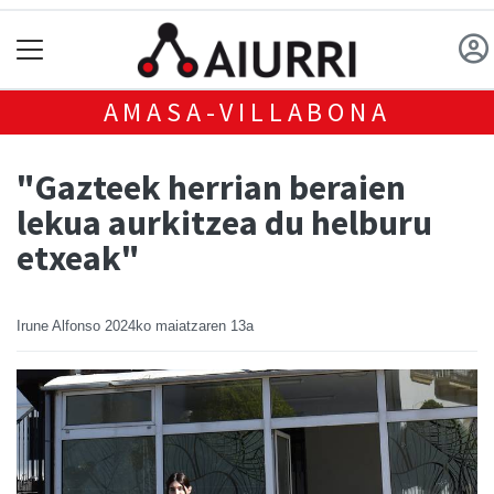
AMASA-VILLABONA
"Gazteek herrian beraien
lekua aurkitzea du helburu
etxeak"
Irune Alfonso
2024ko maiatzaren 13a