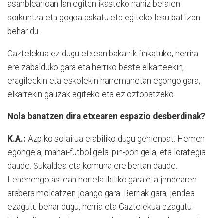
asanblearioan lan egiten ikasteko nahiz beraien
sorkuntza eta gogoa askatu eta egiteko leku bat izan
behar du.
Gaztelekua ez dugu etxean bakarrik finkatuko, herrira
ere zabalduko gara eta herriko beste elkarteekin,
eragileekin eta eskolekin harremanetan egongo gara,
elkarrekin gauzak egiteko eta ez oztopatzeko.
Nola banatzen dira etxearen espazio desberdinak?
K.A.:
Azpiko solairua erabiliko dugu gehienbat. Hemen
egongela, mahai-futbol gela, pin-pon gela, eta lorategia
daude. Sukaldea eta komuna ere bertan daude.
Lehenengo astean horrela ibiliko gara eta jendearen
arabera moldatzen joango gara. Berriak gara, jendea
ezagutu behar dugu, herria eta Gaztelekua ezagutu