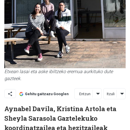
Etxean lasai eta aske ibiltzeko eremua aurkituko dute
gazteek.
Entzun
Itzuli
Gehitu gaitzazu Googlen
Aynabel Davila, Kristina Artola eta
Sheyla Sarasola Gaztelekuko
koordinatzailea eta hezitzaileak