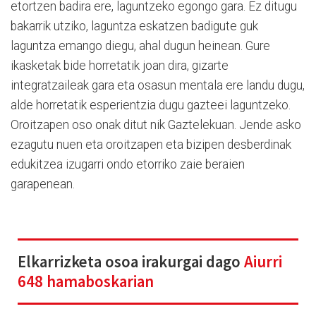
etortzen badira ere, laguntzeko egongo gara. Ez ditugu
bakarrik utziko, laguntza eskatzen badigute guk
laguntza emango diegu, ahal dugun heinean. Gure
ikasketak bide horretatik joan dira, gizarte
integratzaileak gara eta osasun mentala ere landu dugu,
alde horretatik esperientzia dugu gazteei laguntzeko.
Oroitzapen oso onak ditut nik Gaztelekuan. Jende asko
ezagutu nuen eta oroitzapen eta bizipen desberdinak
edukitzea izugarri ondo etorriko zaie beraien
garapenean.
Elkarrizketa osoa irakurgai dago
Aiurri
648 hamaboskarian