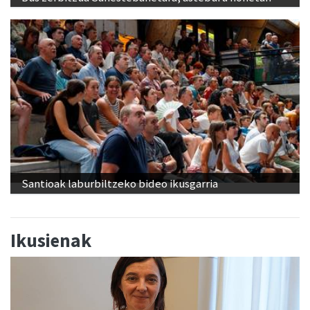
Santioak laburbiltzeko bideo ikusgarria
Ikusienak