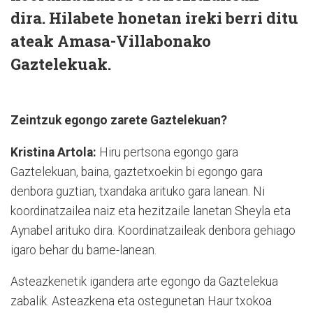
dira. Hilabete honetan ireki berri ditu
ateak Amasa-Villabonako
Gaztelekuak.
Zeintzuk egongo zarete Gaztelekuan?
Kristina Artola:
Hiru pertsona egongo gara
Gaztelekuan, baina, gaztetxoekin bi egongo gara
denbora guztian, txandaka arituko gara lanean. Ni
koordinatzailea naiz eta hezitzaile lanetan Sheyla eta
Aynabel arituko dira. Koordinatzaileak denbora gehiago
igaro behar du barne-lanean.
Asteazkenetik igandera arte egongo da Gaztelekua
zabalik. Asteazkena eta ostegunetan Haur txokoa