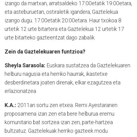
izango da martxan, arratsaldeko 17:00etatik 19:00etara,
eta asteburuetan, ostiraletik igandera, Gaztelekua
izango dugu. 17:00etatik 20:00etara. Haur txokoa 8
urtetik 12 urte bitartera eta Gaztelekua 12 urtetik 17
urte bitarteko gazteentzat dago zabalik.
Zein da Gaztelekuaren funtzioa?
Sheyla Sarasola:
Euskara sustatzea da Gaztelekuaren
helburu nagusia eta herriko haurrak, ikastetxe
desberdinetara joaten direnak, elkar ezagutzea eta
erlazionatzea.
K.A.:
2011an sortu zen etxea. Remi Ayestaranen
proposamena izan zen eta bere helburua eremu
komunitario bat sortzea izan zen, parte-hartzea
bultzatuz. Gaztelekuak herriko gazteek modu