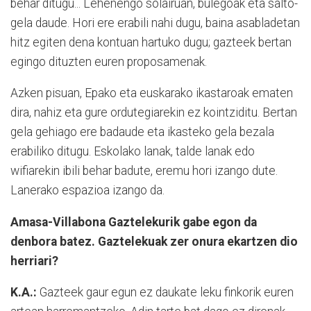
behar ditugu... Lehenengo solairuan, bulegoak eta salto-
gela daude. Hori ere erabili nahi dugu, baina asabladetan
hitz egiten dena kontuan hartuko dugu; gazteek bertan
egingo dituzten euren proposamenak.
Azken pisuan, Epako eta euskarako ikastaroak ematen
dira, nahiz eta gure ordutegiarekin ez kointziditu. Bertan
gela gehiago ere badaude eta ikasteko gela bezala
erabiliko ditugu. Eskolako lanak, talde lanak edo
wifiarekin ibili behar badute, eremu hori izango dute.
Lanerako espazioa izango da.
Amasa-Villabona Gaztelekurik gabe egon da
denbora batez. Gaztelekuak zer onura ekartzen dio
herriari?
K.A.:
Gazteek gaur egun ez daukate leku finkorik euren