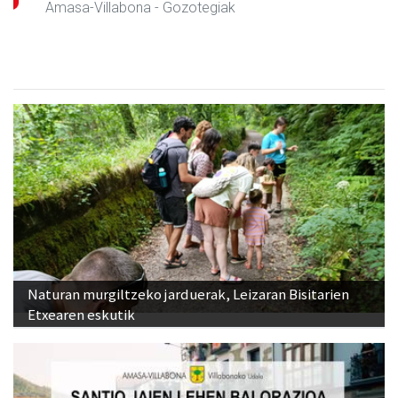
Amasa-Villabona
- Gozotegiak
Naturan murgiltzeko jarduerak, Leizaran Bisitarien
Etxearen eskutik