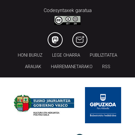
Codesyntaxek garatua
HONI BURUZ
LEGE OHARRA
PUBLIZITATEA
ARAUAK
HARREMANETARAKO
RSS