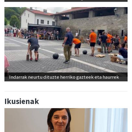
Indarrak neurtu dituzte herriko gazteek eta haurrek
Ikusienak