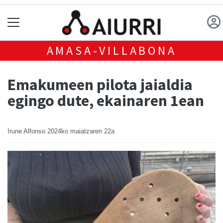
AMASA-VILLABONA
Emakumeen pilota jaialdia
egingo dute, ekainaren 1ean
Irune Alfonso
2024ko maiatzaren 22a