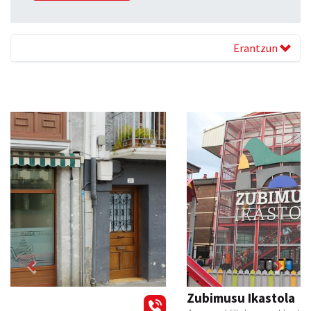
Erantzun
Previous
Next
Zubimusu Ikastola