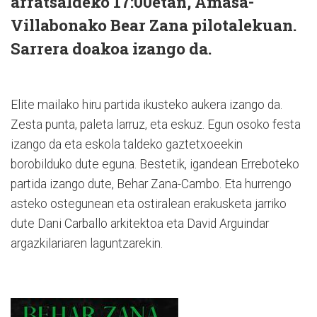
arratsaldeko 17:00etan, Amasa-
Villabonako Bear Zana pilotalekuan.
Sarrera doakoa izango da.
Elite mailako hiru partida ikusteko aukera izango da.
Zesta punta, paleta larruz, eta eskuz. Egun osoko festa
izango da eta eskola taldeko gaztetxoeekin
borobilduko dute eguna. Bestetik, igandean Erreboteko
partida izango dute, Behar Zana-Cambo. Eta hurrengo
asteko ostegunean eta ostiralean erakusketa jarriko
dute Dani Carballo arkitektoa eta David Arguindar
argazkilariaren laguntzarekin.