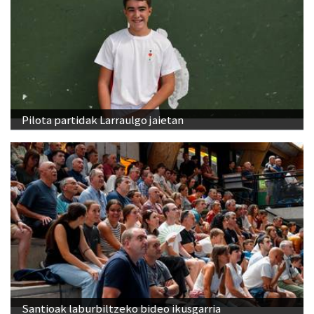
Pilota partidak Larraulgo jaietan
Santioak laburbiltzeko bideo ikusgarria