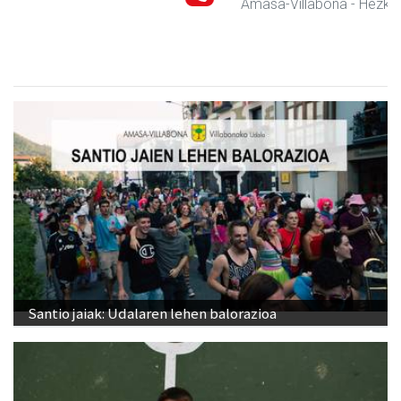
Amasa-Villabona
- Hezkuntza
Santio jaiak: Udalaren lehen balorazioa