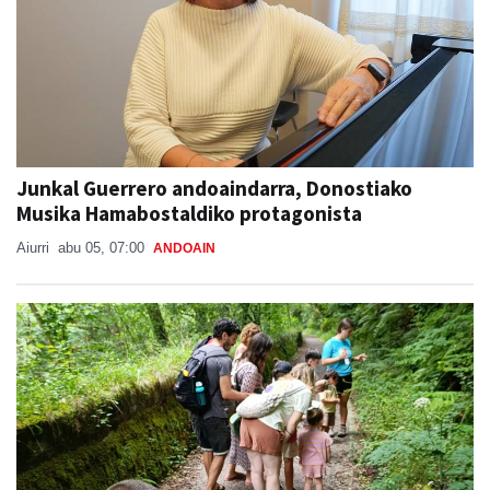
Junkal Guerrero andoaindarra, Donostiako
Musika Hamabostaldiko protagonista
Aiurri
abu 05, 07:00
ANDOAIN