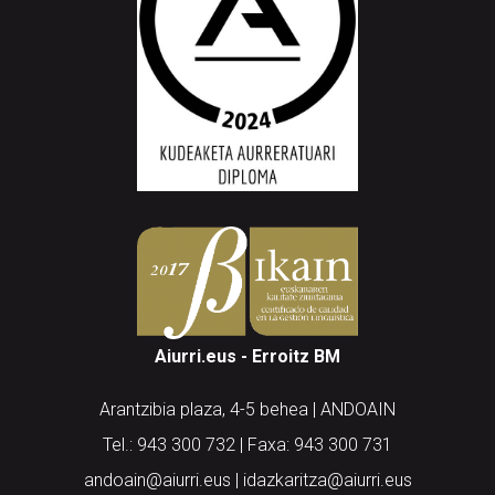
Aiurri.eus - Erroitz BM
Arantzibia plaza, 4-5 behea | ANDOAIN
Tel.: 943 300 732 | Faxa: 943 300 731
andoain@aiurri.eus | idazkaritza@aiurri.eus