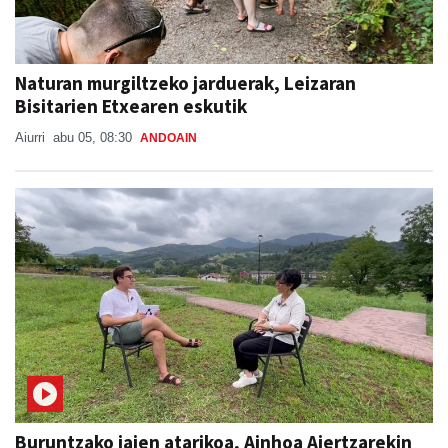
Naturan murgiltzeko jarduerak, Leizaran
Bisitarien Etxearen eskutik
Aiurri
abu 05, 08:30
ANDOAIN
Buruntzako jaien atarikoa, Ainhoa Aiertzarekin