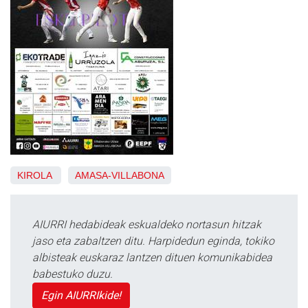
KIROLA
AMASA-VILLABONA
AIURRI hedabideak eskualdeko nortasun hitzak
jaso eta zabaltzen ditu. Harpidedun eginda, tokiko
albisteak euskaraz lantzen dituen komunikabidea
babestuko duzu.
Egin AIURRIkide!