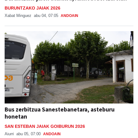
BURUNTZAKO JAIAK 2026
Xabat Minguez
abu 04, 07:05
ANDOAIN
Bus zerbitzua Sanestebanetara, asteburu
honetan
SAN ESTEBAN JAIAK GOIBURUN 2026
Aiurri
abu 05, 07:00
ANDOAIN