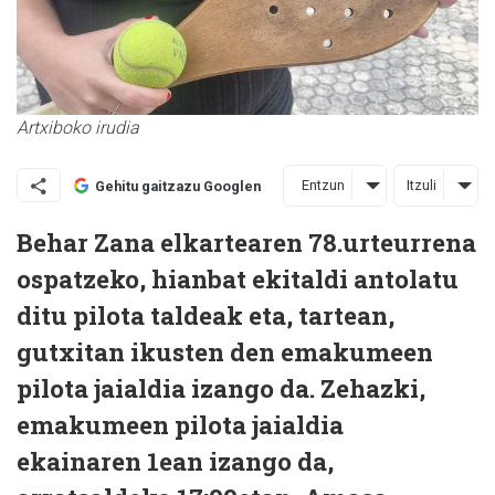
Artxiboko irudia
Entzun
Itzuli
Gehitu gaitzazu Googlen
Behar Zana elkartearen 78.urteurrena
ospatzeko, hianbat ekitaldi antolatu
ditu pilota taldeak eta, tartean,
gutxitan ikusten den emakumeen
pilota jaialdia izango da. Zehazki,
emakumeen pilota jaialdia
ekainaren 1ean izango da,