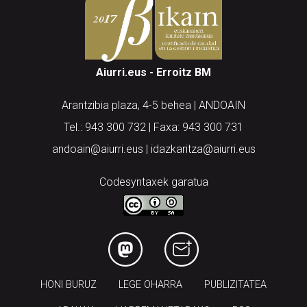
Aiurri.eus - Erroitz BM
Arantzibia plaza, 4-5 behea | ANDOAIN
Tel.: 943 300 732 | Faxa: 943 300 731
andoain@aiurri.eus | idazkaritza@aiurri.eus
Codesyntaxek garatua
HONI BURUZ
LEGE OHARRA
PUBLIZITATEA