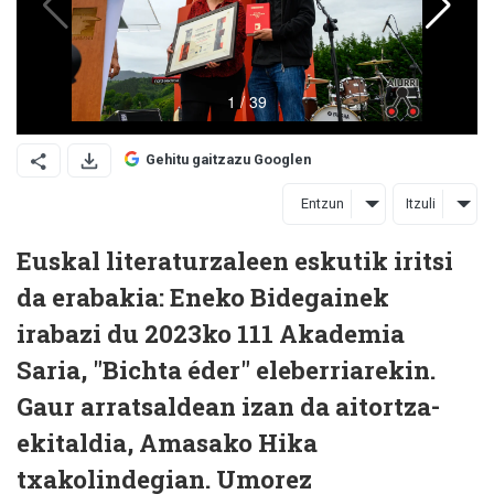
Gehitu gaitzazu Googlen
Entzun
Itzuli
Euskal literaturzaleen eskutik iritsi
da erabakia: Eneko Bidegainek
irabazi du 2023ko 111 Akademia
Saria, "Bichta éder" eleberriarekin.
Gaur arratsaldean izan da aitortza-
ekitaldia, Amasako Hika
txakolindegian. Umorez