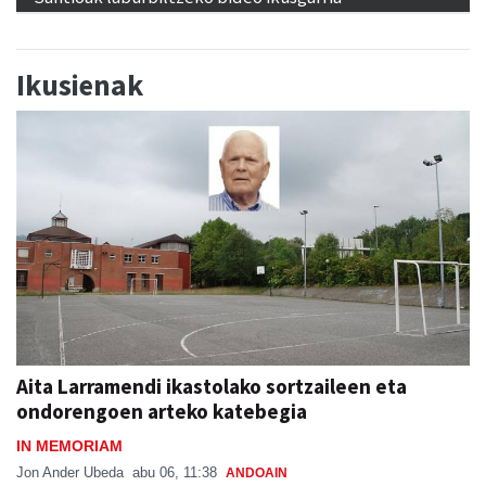
Ikusienak
Aita Larramendi ikastolako sortzaileen eta
ondorengoen arteko katebegia
IN MEMORIAM
Jon Ander Ubeda
abu 06, 11:38
ANDOAIN