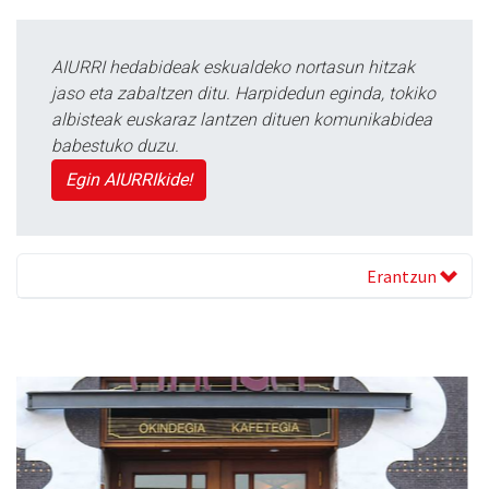
AIURRI hedabideak eskualdeko nortasun hitzak
jaso eta zabaltzen ditu. Harpidedun eginda, tokiko
albisteak euskaraz lantzen dituen komunikabidea
babestuko duzu.
Egin AIURRIkide!
Erantzun