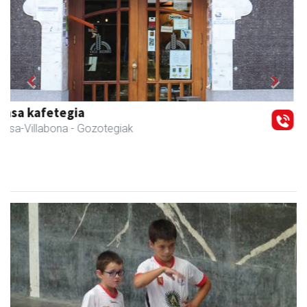
Previous
Next
Arindu fisioterapia eta osteopatia
Amasa-Villabona
- Fisioterapia