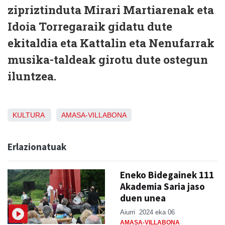
zipriztinduta Mirari Martiarenak eta
Idoia Torregaraik gidatu dute
ekitaldia eta Kattalin eta Nenufarrak
musika-taldeak girotu dute ostegun
iluntzea.
KULTURA
AMASA-VILLABONA
Erlazionatuak
Eneko Bidegainek 111
Akademia Saria jaso
duen unea
Aiurri
2024 eka 06
AMASA-VILLABONA