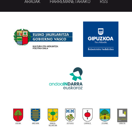
ARAUAK
HARREMANETARAKO
RSS