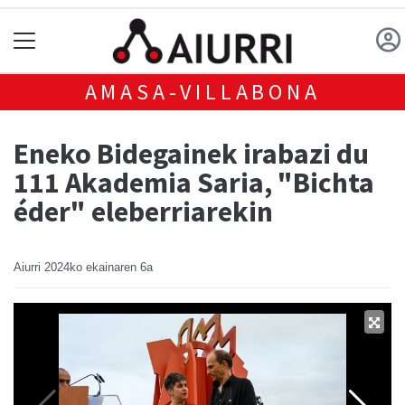
AMASA-VILLABONA
Eneko Bidegainek irabazi du
111 Akademia Saria, "Bichta
éder" eleberriarekin
Aiurri
2024ko ekainaren 6a