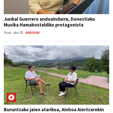
Junkal Guerrero andoaindarra, Donostiako
Musika Hamabostaldiko protagonista
Aiurri
abu 05
ANDOAIN
Buruntzako jaien atarikoa, Ainhoa Aiertzarekin