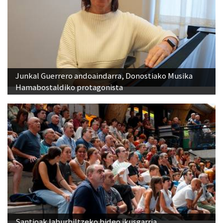
Junkal Guerrero andoaindarra, Donostiako Musika
Hamabostaldiko protagonista
Santioak laburbiltzeko bideo ikusgarria