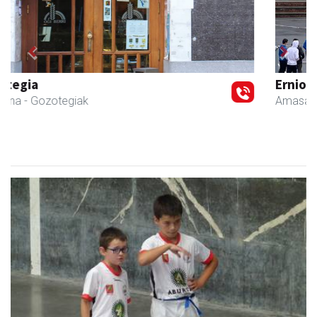
Previous
Next
Erniobea BHI
Amasa-Villabona
- Hezkuntza