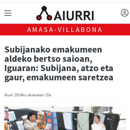
AMASA-VILLABONA
Subijanako emakumeen
aldeko bertso saioan,
Iguaran: Subijana, atzo eta
gaur, emakumeen saretzea
Aiurri
2024ko ekainaren 10a