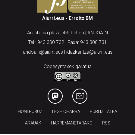
Aiurri.eus - Erroitz BM
Arantzibia plaza, 4-5 behea | ANDOAIN
Tel.: 943 300 732 | Faxa: 943 300 731
andoain@aiurri.eus | idazkaritza@aiurri.eus
Codesyntaxek garatua
HONI BURUZ
LEGE OHARRA
PUBLIZITATEA
ARAUAK
HARREMANETARAKO
RSS