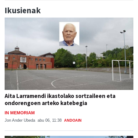
Ikusienak
Aita Larramendi ikastolako sortzaileen eta
ondorengoen arteko katebegia
IN MEMORIAM
Jon Ander Ubeda
abu 06, 11:38
ANDOAIN