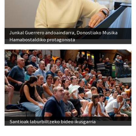
Junkal Guerrero andoaindarra, Donostiako Musika
Hamabostaldiko protagonista
Santioak laburbiltzeko bideo ikusgarria