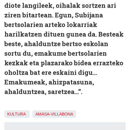
diote langileek, oihalak sortzen ari
ziren bitartean. Egun, Subijana
bertsolarien arteko lokarriak
harilkatzen dituen gunea da. Besteak
beste, ahalduntze bertso eskolan
sortu du, emakume bertsolarien
kezkak eta plazarako bidea errazteko
oholtza bat ere eskaini digu…
Emakumeak, ahizpatasuna,
ahalduntzea, saretzea…”.
KULTURA
AMASA-VILLABONA