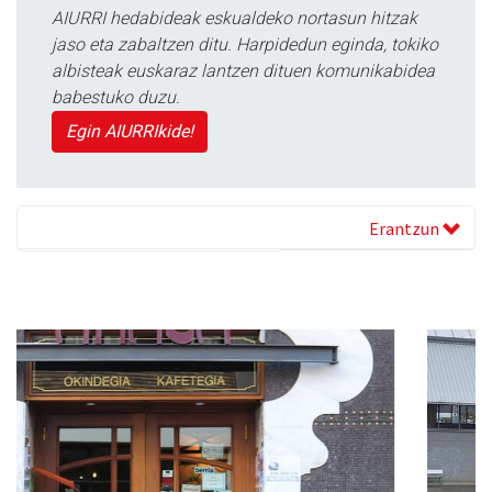
AIURRI hedabideak eskualdeko nortasun hitzak
jaso eta zabaltzen ditu. Harpidedun eginda, tokiko
albisteak euskaraz lantzen dituen komunikabidea
babestuko duzu.
Egin AIURRIkide!
Erantzun