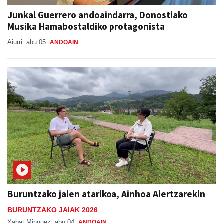
Junkal Guerrero andoaindarra, Donostiako
Musika Hamabostaldiko protagonista
Aiurri
abu 05
ANDOAIN
Buruntzako jaien atarikoa, Ainhoa Aiertzarekin
BURUNTZAKO JAIAK 2026
Xabat Minguez
abu 04
ANDOAIN