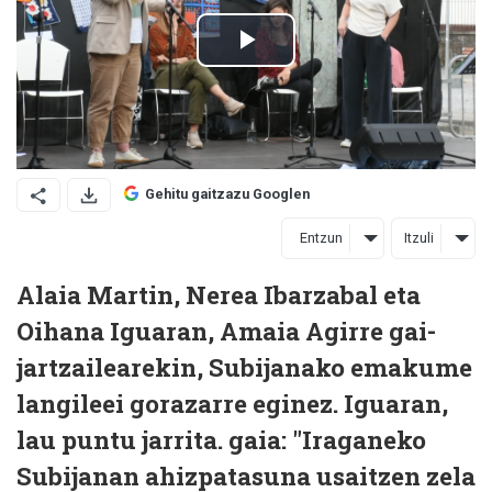
Gehitu gaitzazu Googlen
Entzun
Itzuli
Alaia Martin, Nerea Ibarzabal eta
Oihana Iguaran, Amaia Agirre gai-
jartzailearekin, Subijanako emakume
langileei gorazarre eginez. Iguaran,
lau puntu jarrita. gaia: "Iraganeko
Subijanan ahizpatasuna usaitzen zela