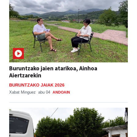
Buruntzako jaien atarikoa, Ainhoa
Aiertzarekin
BURUNTZAKO JAIAK 2026
Xabat Minguez
abu 04
ANDOAIN