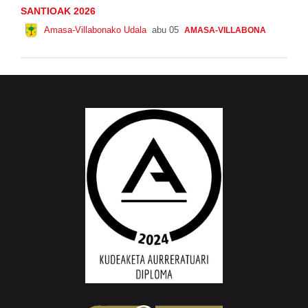
SANTIOAK 2026
Amasa-Villabonako Udala
abu 05
AMASA-VILLABONA