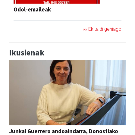
Odol-emaileak
»» Ekitaldi gehiago
Ikusienak
Junkal Guerrero andoaindarra, Donostiako