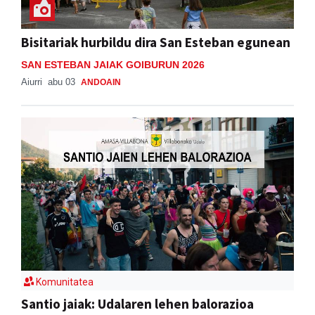
Bisitariak hurbildu dira San Esteban egunean
SAN ESTEBAN JAIAK GOIBURUN 2026
Aiurri
abu 03
ANDOAIN
Komunitatea
Santio jaiak: Udalaren lehen balorazioa