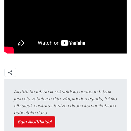
AIURRI hedabideak eskualdeko nortasun hitzak
jaso eta zabaltzen ditu. Harpidedun eginda, tokiko
albisteak euskaraz lantzen dituen komunikabidea
babestuko duzu.
Egin AIURRIkide!