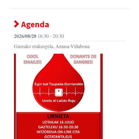
Agenda
2026/08/28
16:30 - 20:30
Gureako erakusgela, Amasa-Villabona