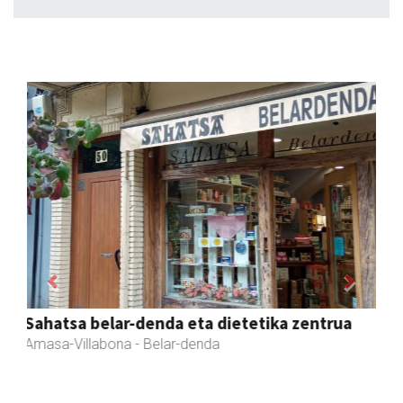
Previous
Next
Amasa-Villabonako Udala
Amasa-Villabona
- Udaletxeak