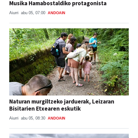
Musika Hamabostaldiko protagonista
Aiurri
abu 05, 07:00
ANDOAIN
Naturan murgiltzeko jarduerak, Leizaran
Bisitarien Etxearen eskutik
Aiurri
abu 05, 08:30
ANDOAIN