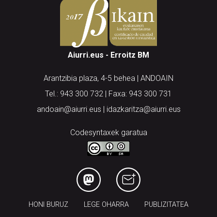
Aiurri.eus - Erroitz BM
Arantzibia plaza, 4-5 behea | ANDOAIN
Tel.: 943 300 732 | Faxa: 943 300 731
andoain@aiurri.eus | idazkaritza@aiurri.eus
Codesyntaxek garatua
HONI BURUZ
LEGE OHARRA
PUBLIZITATEA