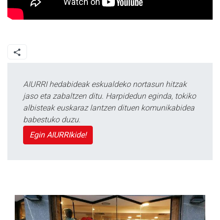
AIURRI hedabideak eskualdeko nortasun hitzak
jaso eta zabaltzen ditu. Harpidedun eginda, tokiko
albisteak euskaraz lantzen dituen komunikabidea
babestuko duzu.
Egin AIURRIkide!