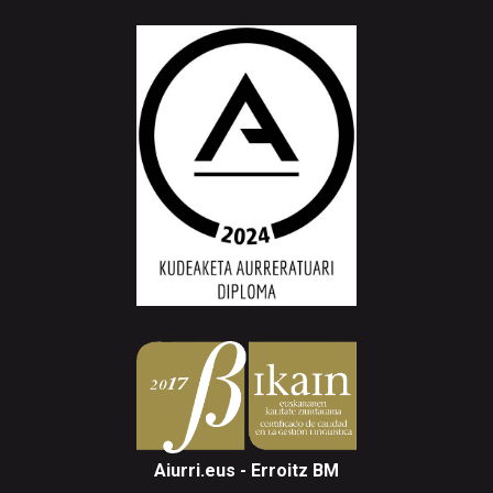
Aiurri.eus - Erroitz BM