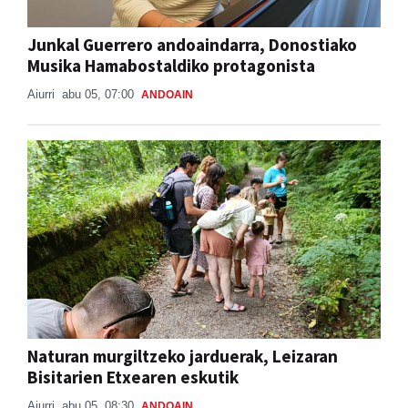
Junkal Guerrero andoaindarra, Donostiako
Musika Hamabostaldiko protagonista
Aiurri
abu 05, 07:00
ANDOAIN
Naturan murgiltzeko jarduerak, Leizaran
Bisitarien Etxearen eskutik
Aiurri
abu 05, 08:30
ANDOAIN