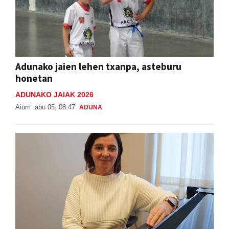
Adunako jaien lehen txanpa, asteburu
honetan
ADUNAKO JAIAK 2026
Aiurri
abu 05, 08:47
ADUNA