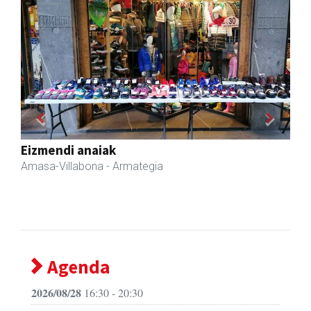
Previous
Next
Akam espazioa
Amasa-Villabona
- Arropa-dendak
Agenda
2026/08/28
16:30 - 20:30