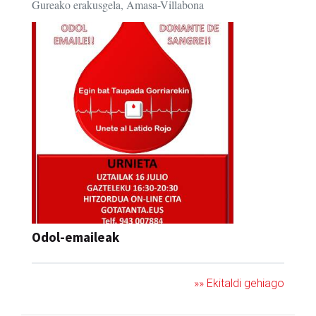
Gureako erakusgela, Amasa-Villabona
Odol-emaileak
»» Ekitaldi gehiago