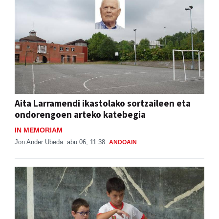
Aita Larramendi ikastolako sortzaileen eta
ondorengoen arteko katebegia
IN MEMORIAM
Jon Ander Ubeda
abu 06, 11:38
ANDOAIN