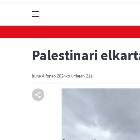
Palestinari elkar
Irune Alfonso
2024ko urriaren 21a