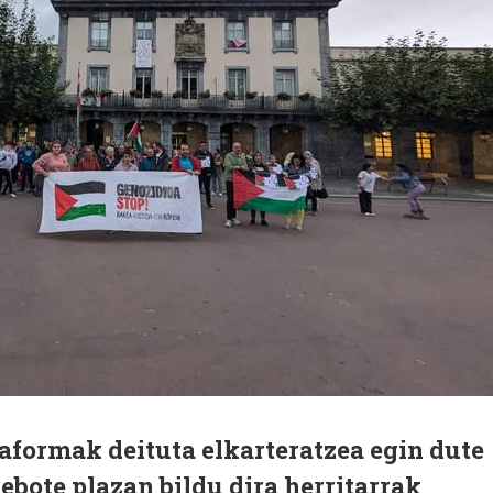
aformak deituta elkarteratzea egin dute
bote plazan bildu dira herritarrak