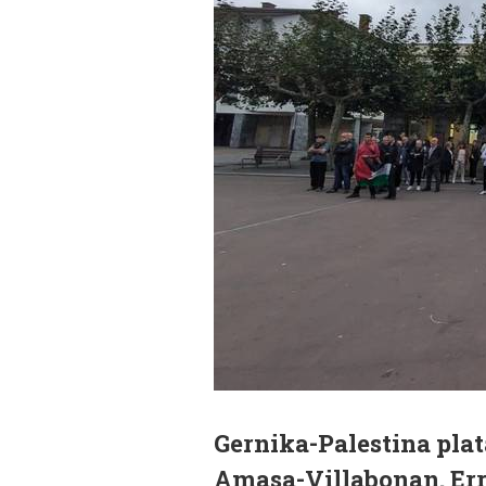
Gernika-Palestina plat
Amasa-Villabonan. Erre