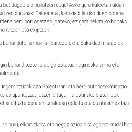
u bat dagoela oihukatzen dugu! Asko gara kaleetan aldarri
ukatzen dugunak! Bakea eta Justizia bilatuko duen ordena
rdena berri hori osatzen joateko, ez gara nekatuko honako
marratzen eta exijitzen:
 behar dute, armak isil daitezen, eta buka dadin Israelek
in behar dituzte Israelgo Estatuari egindako arma eta
 salmenta.
 ingerentziarik eza Palestinan, eta bere autodeterminazio-
o abiapuntutzat jotzen ditugu. Palestinako biztanleek
behar dituzte beraien lurraldean gelditu eta duintasunez bizi
 helburu, elkarrizketa eta negoziazioa dira egoera krudel hon