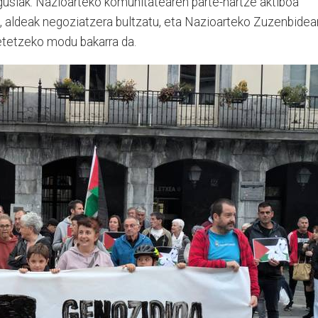
usiak. Nazioarteko komunitatearen parte-hartze aktiboa
, aldeak negoziatzera bultzatu, eta Nazioarteko Zuzenbidea
tetzeko modu bakarra da.