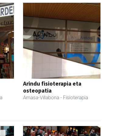
a
Arindu fisioterapia eta
osteopatia
da
Amasa-Villabona
- Fisioterapia