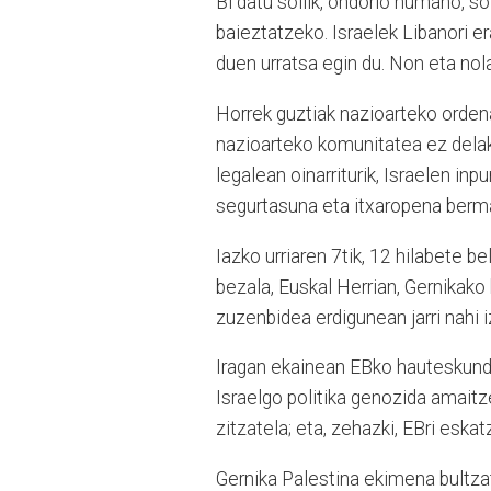
Bi datu soilik, ondorio humano, so
baieztatzeko. Israelek Libanori e
duen urratsa egin du. Non eta nol
Horrek guztiak nazioarteko orden
nazioarteko komunitatea ez delako
legalean oinarriturik, Israelen in
segurtasuna eta itxaropena berm
Iazko urriaren 7tik, 12 hilabete 
bezala, Euskal Herrian, Gernikako 
zuzenbidea erdigunean jarri nahi i
Iragan ekainean EBko hauteskunde
Israelgo politika genozida amait
zitzatela; eta, zehazki, EBri eska
Gernika Palestina ekimena bultzatz