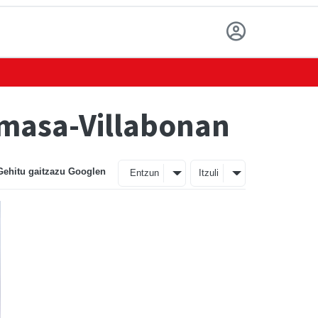
 Amasa-Villabonan
Gehitu gaitzazu Googlen
Entzun
Itzuli