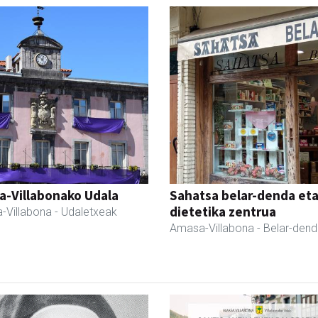
a-Villabonako Udala
Sahatsa belar-denda et
dietetika zentrua
-Villabona
- Udaletxeak
Amasa-Villabona
- Belar-den