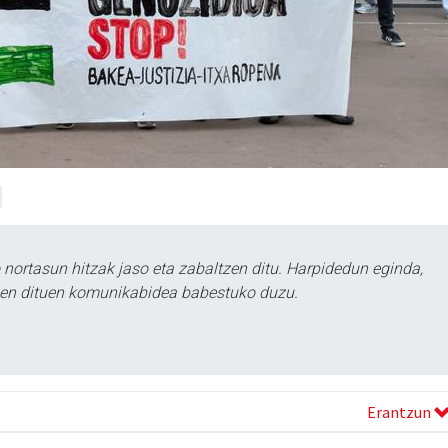
ortasun hitzak jaso eta zabaltzen ditu. Harpidedun eginda,
tzen dituen komunikabidea babestuko duzu.
Erantzun