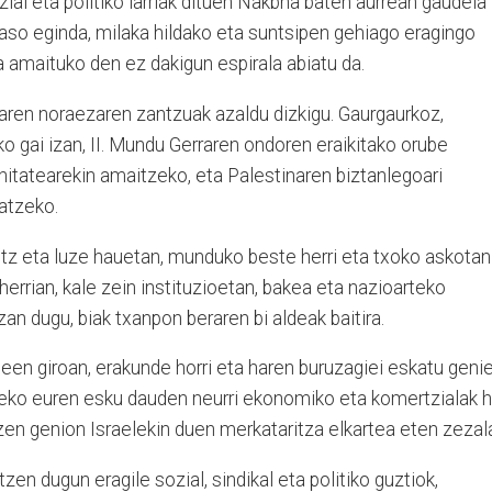
zial eta politiko larriak dituen Nakbha baten aurrean gaudela
raso eginda, milaka hildako eta suntsipen gehiago eragingo
a amaituko den ez dakigun espirala abiatu da.
aren noraezaren zantzuak azaldu dizkigu. Gaurgaurkoz,
 gai izan, II. Mundu Gerraren ondoren eraikitako orube
punitatearekin amaitzeko, eta Palestinaren biztanlegoari
atzeko.
beltz eta luze hauetan, munduko beste herri eta txoko askotan
herrian, kale zein instituzioetan, bakea eta nazioarteko
zan dugu, biak txanpon beraren bi aldeak baitira.
en giroan, erakunde horri eta haren buruzagiei eskatu geni
zeko euren esku dauden neurri ekonomiko eta komertzialak h
tzen genion Israelekin duen merkataritza elkartea eten zezal
en dugun eragile sozial, sindikal eta politiko guztiok,