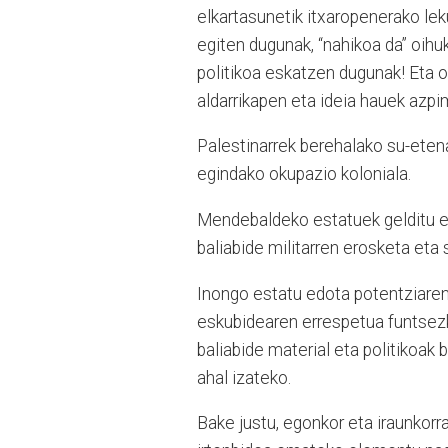
elkartasunetik itxaropenerako lek
egiten dugunak, “nahikoa da” oih
politikoa eskatzen dugunak! Eta o
aldarrikapen eta ideia hauek azpi
Palestinarrek berehalako su-etena
egindako okupazio koloniala.
Mendebaldeko estatuek gelditu eg
baliabide militarren erosketa eta
Inongo estatu edota potentziaren
eskubidearen errespetua funtsezk
baliabide material eta politikoak 
ahal izateko.
Bake justu, egonkor eta iraunkorra