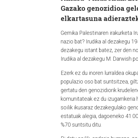
Gazako genozidioa geld
elkartasuna adierazte
Gernika Palestinaren irakurketa Iru
nazio bat? Irudika al dezakegu 19
dezakegu istant batez, zer den n
Irudika al dezakegu M. Darwish p
Ezerk ez du inoren lurraldea okup
populazio oso bat suntsitzea, gil
gertatu den genozidiorik krudelen
komunitateak ez du izugarrikeria h
soilik ikusaraz dezakegulako geno
estatuak alegia, dagoeneko 41.000
%70 suntsitu ditu.