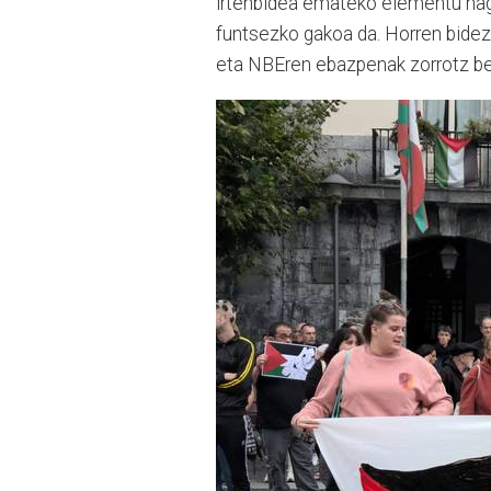
irtenbidea emateko elementu nag
funtsezko gakoa da. Horren bidez
eta NBEren ebazpenak zorrotz be