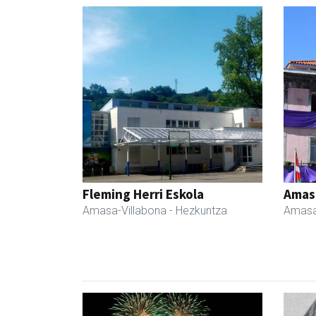
Fleming Herri Eskola
Amas
Amasa-Villabona
- Hezkuntza
Amasa