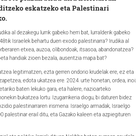
itzeko eskatzeko eta Palestinari
ko.
dika al dezakegu lurrik gabeko herri bat, lurralderik gabeko
48tik Israelek behartu duen exodo palestinarra? Irudika al
orberaren etxea, auzoa, olibondoak, itsasoa, abandonatzea?
oeta handiak zioen bezala, ausentzia mapa bat?
atzea legitimatzen, ezta gerren ondorio krudelak ere, ez eta
tzapetzea, edota ukatzea ere. 2024. urte honetan, ordea, inoi
etariko baten lekuko gara, eta halere, nazioarteko
onekin bukatzea lortu. Izugarrikeria diogu, bi daturen bidez
zidio palestinarraren irismena: Israelgo armadak, Israelgo
 palestinar erail ditu, eta Gazako kaleen eta azpiegituren