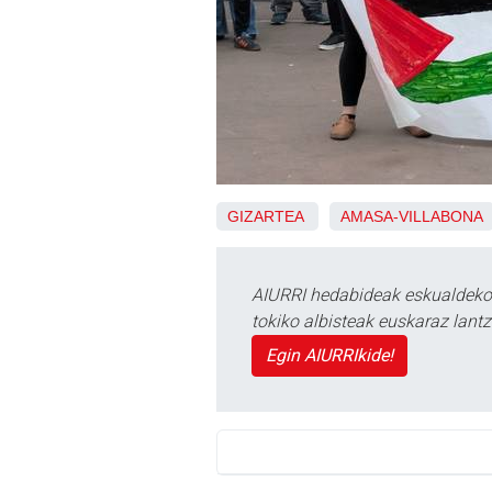
GIZARTEA
AMASA-VILLABONA
AIURRI hedabideak eskualdeko n
tokiko albisteak euskaraz lan
Egin AIURRIkide!