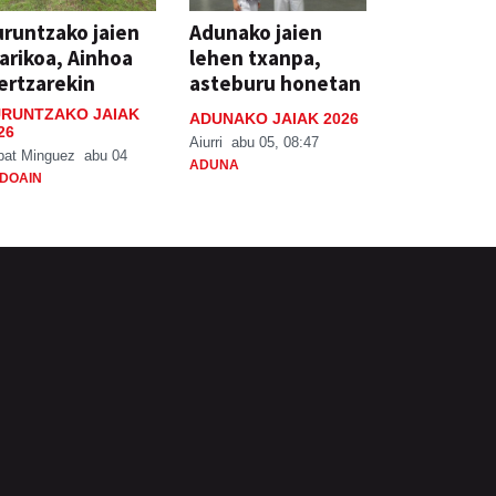
runtzako jaien
Adunako jaien
arikoa, Ainhoa
lehen txanpa,
ertzarekin
asteburu honetan
RUNTZAKO JAIAK
ADUNAKO JAIAK 2026
26
Aiurri
abu 05, 08:47
bat Minguez
abu 04
ADUNA
DOAIN