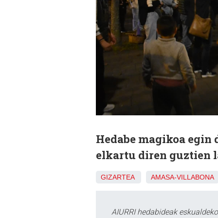
Hedabe magikoa egin 
elkartu diren guztien 
GIZARTEA
AMASA-VILLABONA
AIURRI hedabideak eskualdeko n