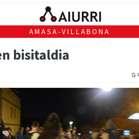
AMASA-VILLABONA
n bisitaldia