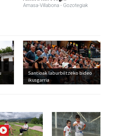
Amasa-Villabona
- Gozotegiak
u
Santioak laburbiltzeko bideo
ikusgarria