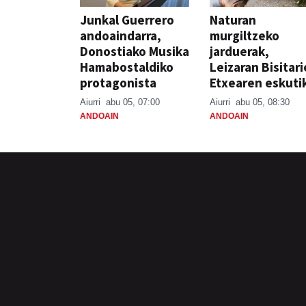
Junkal Guerrero
Naturan
andoaindarra,
murgiltzeko
Donostiako Musika
jarduerak,
Hamabostaldiko
Leizaran Bisitar
protagonista
Etxearen eskuti
Aiurri
abu 05, 07:00
Aiurri
abu 05, 08:30
ANDOAIN
ANDOAIN