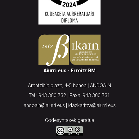
Aiurri.eus - Erroitz BM
Arantzibia plaza, 4-5 behea | ANDOAIN
Tel.: 943 300 732 | Faxa: 943 300 731
andoain@aiurri.eus | idazkaritza@aiurri.eus
Codesyntaxek garatua