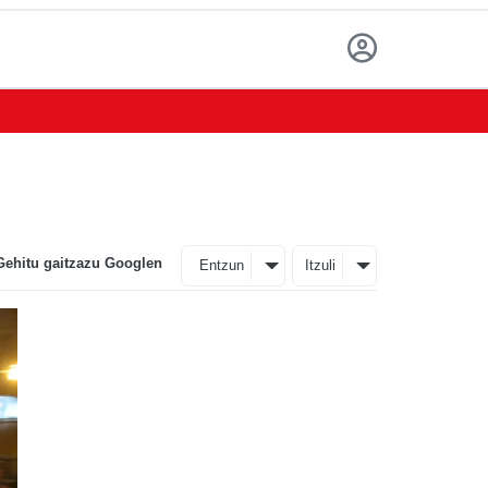
Gehitu gaitzazu Googlen
Entzun
Itzuli