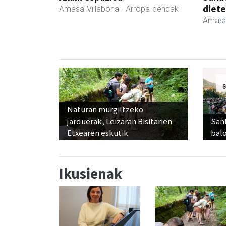
diete
Amasa-Villabona
- Arropa-dendak
Amasa
Naturan murgiltzeko
jarduerak, Leizaran Bisitarien
Sant
Etxearen eskutik
balo
Ikusienak