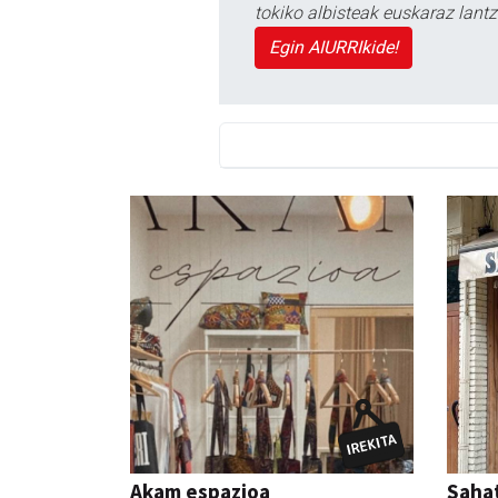
tokiko albisteak euskaraz lan
Egin AIURRIkide!
Akam espazioa
Sahat