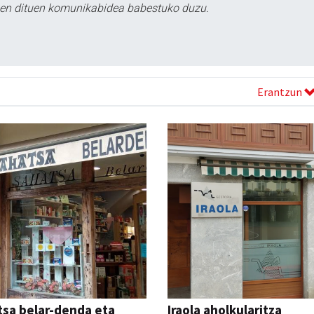
tzen dituen komunikabidea babestuko duzu.
Erantzun
sa belar-denda eta
Iraola aholkularitza