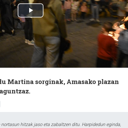
du Martina sorginak, Amasako plazan
laguntzaz.
ortasun hitzak jaso eta zabaltzen ditu. Harpidedun eginda,