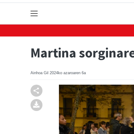
Martina sorginare
Ainhoa Gil
2024ko azaroaren 6a