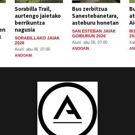
Sorabilla Trail,
Bus zerbitzua
Bu
aurtengo jaietako
Sanestebanetara,
at
berrikuntza
asteburu honetan
Ai
ien
nagusia
SAN ESTEBAN JAIAK
BU
k
GOIBURUN 2026
20
SORABILLAKO JAIAK
Aiurri
abu 05, 07:00
Xa
2026
ANDOAIN
AN
Aiurri
abu 06, 07:00
ANDOAIN