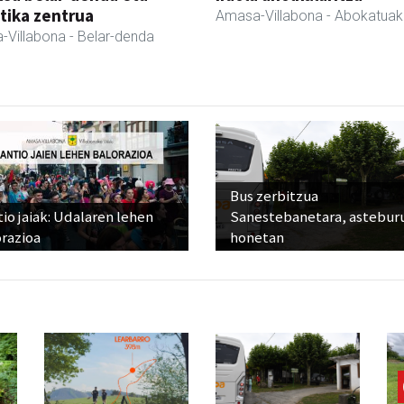
tika zentrua
Amasa-Villabona
- Abokatuak
-Villabona
- Belar-denda
Bus zerbitzua
io jaiak: Udalaren lehen
Sanestebanetara, astebur
razioa
honetan