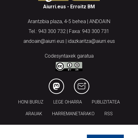
Aiurri.eus - Erroitz BM
Arantzibia plaza, 4-5 behea | ANDOAIN
Tel.: 943 300 732 | Faxa: 943 300 731
andoain@aiurri.eus | idazkaritza@aiurri.eus
Codesyntaxek garatua
HONI BURUZ
LEGE OHARRA
PUBLIZITATEA
ARAUAK
HARREMANETARAKO
RSS