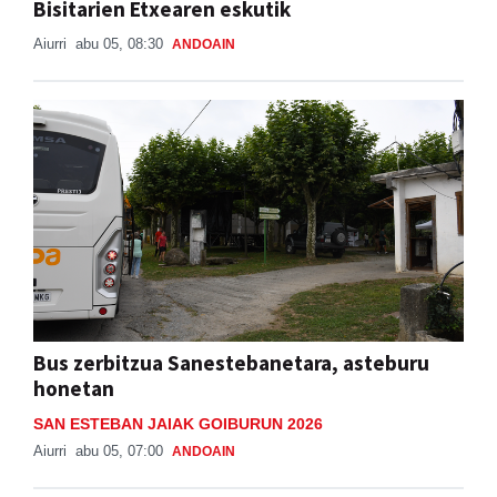
Bisitarien Etxearen eskutik
Aiurri
abu 05, 08:30
ANDOAIN
Bus zerbitzua Sanestebanetara, asteburu
honetan
SAN ESTEBAN JAIAK GOIBURUN 2026
Aiurri
abu 05, 07:00
ANDOAIN