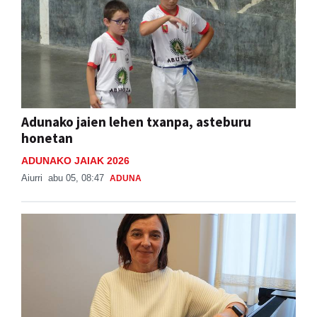
Adunako jaien lehen txanpa, asteburu
honetan
ADUNAKO JAIAK 2026
Aiurri
abu 05, 08:47
ADUNA