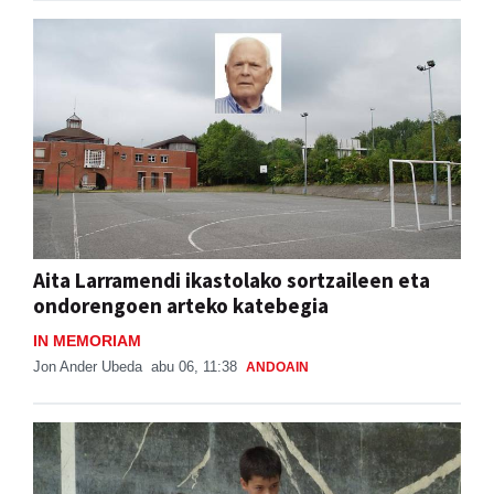
Aita Larramendi ikastolako sortzaileen eta
ondorengoen arteko katebegia
IN MEMORIAM
Jon Ander Ubeda
abu 06, 11:38
ANDOAIN