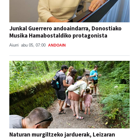
Junkal Guerrero andoaindarra, Donostiako
Musika Hamabostaldiko protagonista
Aiurri
abu 05, 07:00
ANDOAIN
Naturan murgiltzeko jarduerak, Leizaran