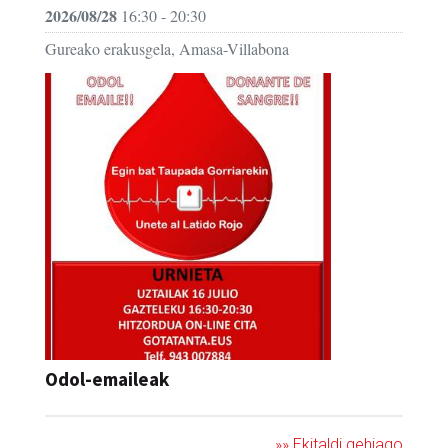
2026/08/28
16:30 - 20:30
Gureako erakusgela, Amasa-Villabona
Odol-emaileak
»» Ekitaldi gehiago