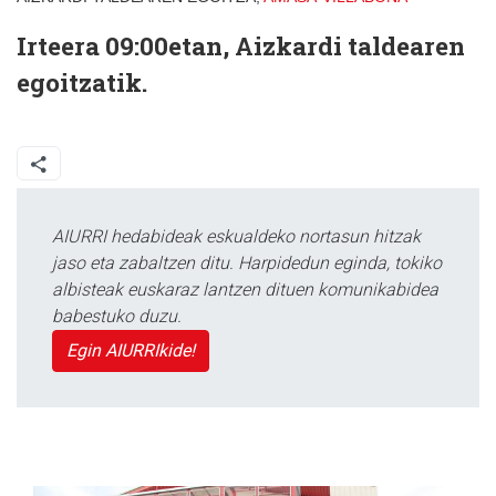
Irteera 09:00etan, Aizkardi taldearen
egoitzatik.
AIURRI hedabideak eskualdeko nortasun hitzak
jaso eta zabaltzen ditu. Harpidedun eginda, tokiko
albisteak euskaraz lantzen dituen komunikabidea
babestuko duzu.
Egin AIURRIkide!