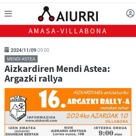
AMASA-VILLABONA
2024/11/09
09:00
MENDI ASTEA
Aizkardiren Mendi Astea:
Argazki rallya