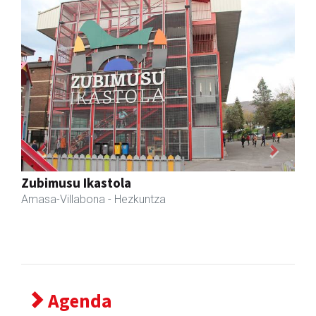
Previous
Next
Amane
Amasa-Villabona
- Arropa-dendak
Agenda