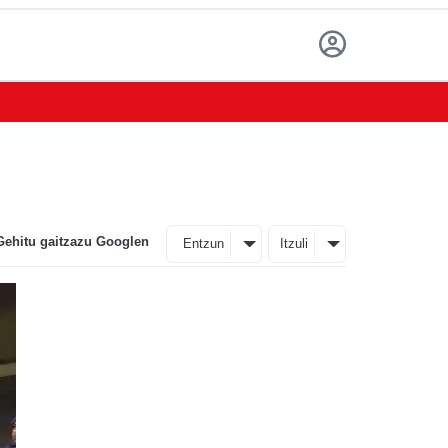
Gehitu gaitzazu Googlen
Entzun
Itzuli