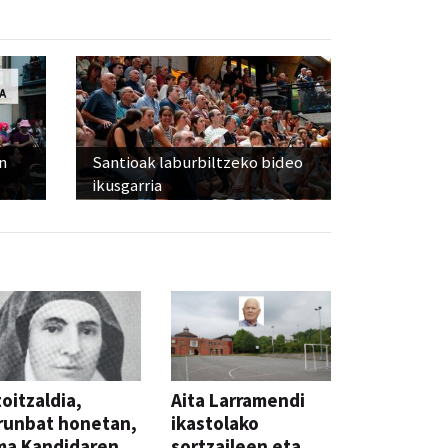
n
Santioak laburbiltzeko bideo
ikusgarria
oitzaldia,
Aita Larramendi
runbat honetan,
ikastolako
ma Kandidaren
sortzaileen eta