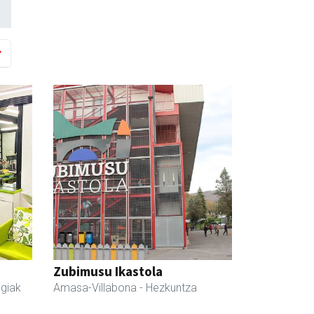
Zubimusu Ikastola
egiak
Amasa-Villabona
- Hezkuntza