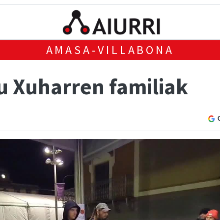
AMASA-VILLABONA
u Xuharren familiak