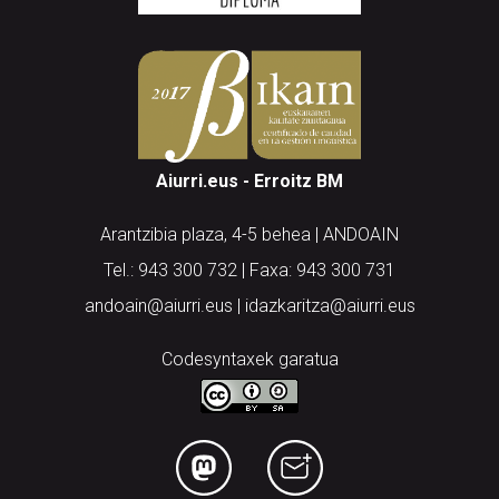
Aiurri.eus - Erroitz BM
Arantzibia plaza, 4-5 behea | ANDOAIN
Tel.: 943 300 732 | Faxa: 943 300 731
andoain@aiurri.eus | idazkaritza@aiurri.eus
Codesyntaxek garatua