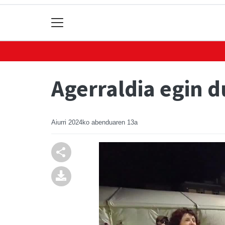
Agerraldia egin d
Aiurri
2024ko abenduaren 13a