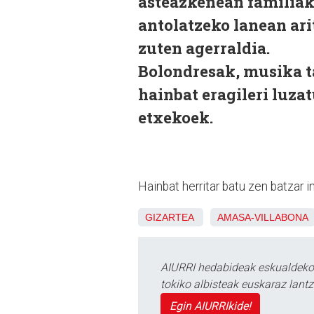
asteazkenean familiak.
antolatzeko lanean ari
zuten agerraldia.
Bolondresak, musika ta
hainbat eragileri luza
etxekoek.
Hainbat herritar batu zen batzar i
GIZARTEA
AMASA-VILLABONA
AIURRI hedabideak eskualdeko n
tokiko albisteak euskaraz lan
Egin AIURRIkide!