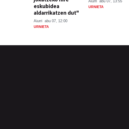
Aiurri
abu 07, 13:55
eskubidea
URNIETA
aldarrikatzen dut"
Aiurri
abu 07, 12:00
URNIETA