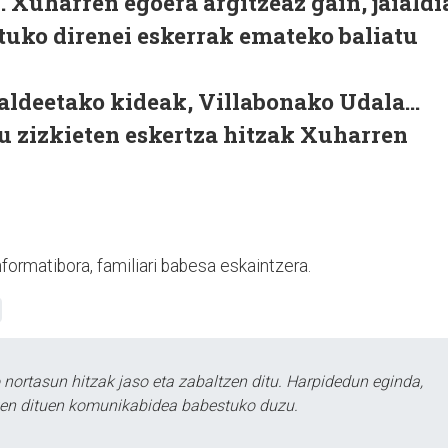
 Xuharren egoera argitzeaz gain, jaialdi
tuko direnei eskerrak emateko baliatu
ldeetako kideak, Villabonako Udala...
tu zizkieten eskertza hitzak Xuharren
nformatibora, familiari babesa eskaintzera.
ortasun hitzak jaso eta zabaltzen ditu. Harpidedun eginda,
tzen dituen komunikabidea babestuko duzu.