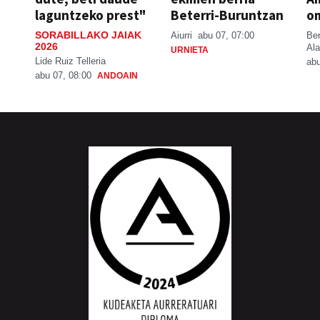
laguntzeko prest"
Beterri-Buruntzan
o
SORABILLAKO JAIAK
Aiurri
abu 07, 07:00
Be
2026
Ala
URNIETA
Lide Ruiz Telleria
abu
abu 07, 08:00
ANDOAIN