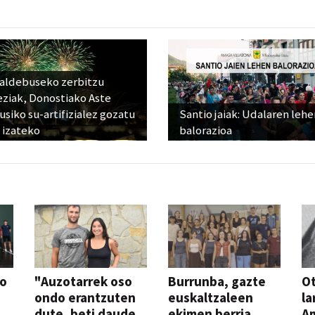
raldebuseko zerbitzu
eziak, Donostiako Aste
siko su-artifizialez gozatu
Santio jaiak: Udalaren lehe
 izateko
balorazioa
so
"Auzotarrek oso
Burrunba, gazte
Ot
ondo erantzuten
euskaltzaleen
la
dute, beti daude
ekimen berria
A