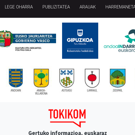
LEGE OHARRA
PUBLIZITATEA
ARAUAK
HARREMANET
Gertuko informazioa, euskaraz