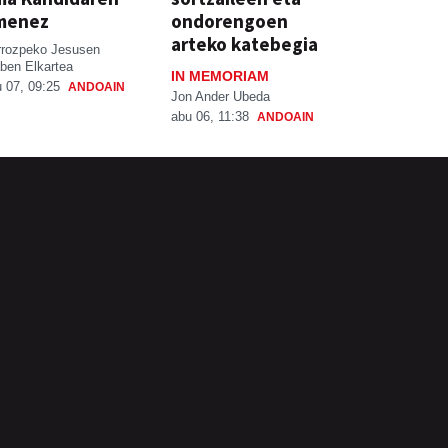
menez
ondorengoen
arteko katebegia
rrozpeko Jesusen
ben Elkartea
IN MEMORIAM
 07, 09:25
ANDOAIN
Jon Ander Ubeda
abu 06, 11:38
ANDOAIN