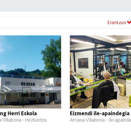
Erantzun
ng Herri Eskola
Eizmendi ile-apaindegia
-Villabona
- Hezkuntza
Amasa-Villabona
- Ile-apaind