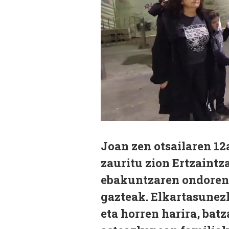
Joan zen otsailaren 1
zauritu zion Ertzaintz
ebakuntzaren ondoren,
gazteak. Elkartasunezk
eta horren harira, bat