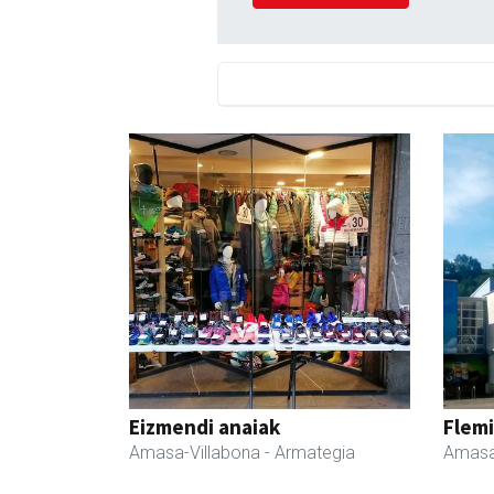
Eizmendi anaiak
Flemi
Amasa-Villabona
- Armategia
Amasa