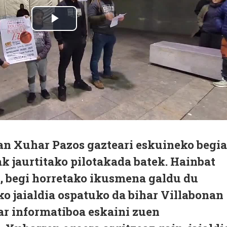
2an Xuhar Pazos gazteari eskuineko begia
ak jaurtitako pilotakada batek. Hainbat
 begi horretako ikusmena galdu du
o jaialdia ospatuko da bihar Villabonan
zar informatiboa eskaini zuen