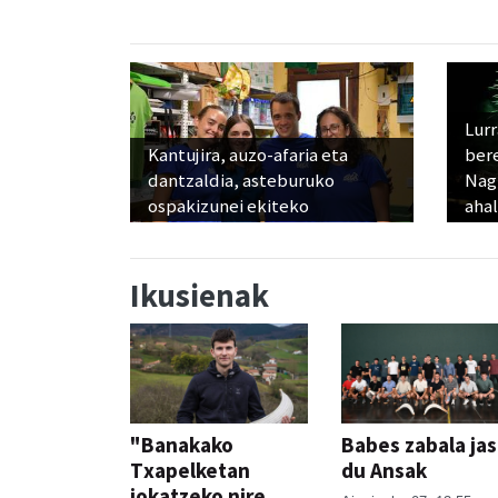
Lur
Kantujira, auzo-afaria eta
ber
dantzaldia, asteburuko
Nagu
ospakizunei ekiteko
ahal
Ikusienak
"Banakako
Babes zabala ja
Txapelketan
du Ansak
jokatzeko nire