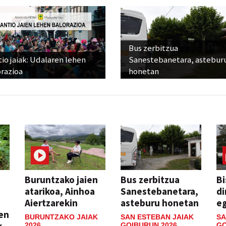
Bus zerbitzua
io jaiak: Udalaren lehen
Sanestebanetara, astebur
razioa
honetan
Buruntzako jaien
Bus zerbitzua
Bi
atarikoa, Ainhoa
Sanestebanetara,
di
Aiertzarekin
asteburu honetan
e
ien
BURUNTZAKO JAIAK
SAN ESTEBAN JAIAK
SA
k
2026
GOIBURUN 2026
GO