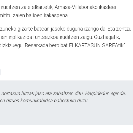
 iruditzen zaie elkartetik, Amasa-Villabonako ikasleei
mititu zaien balioen irakaspena.
kizuneko gizarte batean jasoko duguna izango da. Eta zentzu
en inplikazioa funtsezkoa iruditzen zaigu. Guztiagatik,
i dizkizuegu. Besarkada bero bat ELKARTASUN
SAREAtik
."
ortasun hitzak jaso eta zabaltzen ditu. Harpidedun eginda,
tzen dituen komunikabidea babestuko duzu.