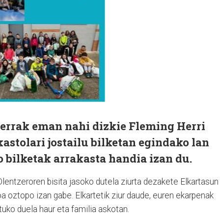
kerrak eman nahi dizkie Fleming Herri
astolari jostailu bilketan egindako lan
 bilketak arrakasta handia izan du.
lentzeroren bisita jasoko dutela ziurta dezakete Elkartasun
 oztopo izan gabe. Elkartetik ziur daude, euren ekarpenak
tuko duela haur eta familia askotan.