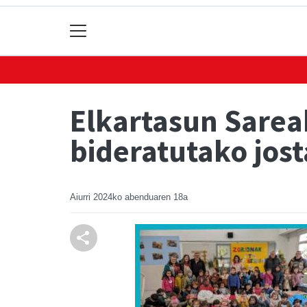
Elkartasun Sarea
bideratutako jost
Aiurri
2024ko abenduaren 18a