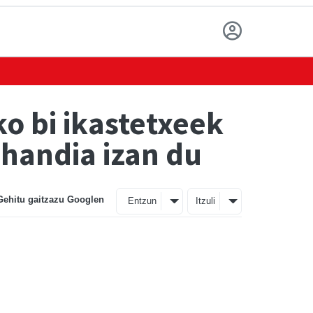
o bi ikastetxeek
 handia izan du
Gehitu gaitzazu Googlen
Entzun
Itzuli