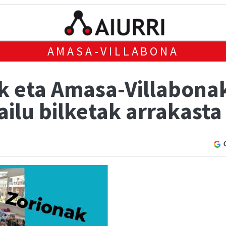
AMASA-VILLABONA
k eta Amasa-Villabonak
ailu bilketak arrakasta