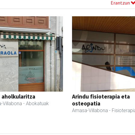
Erantzun
a aholkularitza
Arindu fisioterapia eta
osteopatia
-Villabona
- Abokatuak
Amasa-Villabona
- Fisioterapi