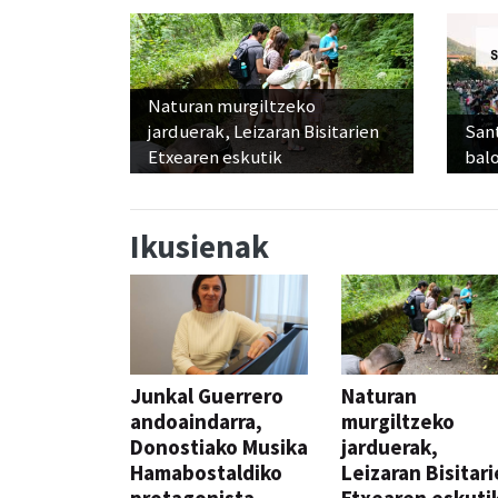
Naturan murgiltzeko
jarduerak, Leizaran Bisitarien
Sant
Etxearen eskutik
balo
Ikusienak
Junkal Guerrero
Naturan
andoaindarra,
murgiltzeko
Donostiako Musika
jarduerak,
Hamabostaldiko
Leizaran Bisitar
protagonista
Etxearen eskuti