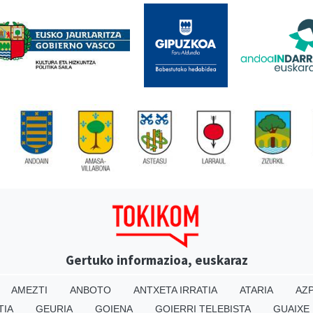
Gertuko informazioa, euskaraz
AMEZTI
ANBOTO
ANTXETA IRRATIA
ATARIA
AZP
TIA
GEURIA
GOIENA
GOIERRI TELEBISTA
GUAIXE