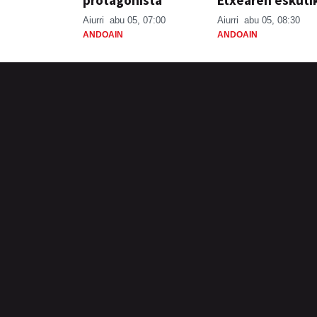
Aiurri
abu 05, 07:00
Aiurri
abu 05, 08:30
ANDOAIN
ANDOAIN