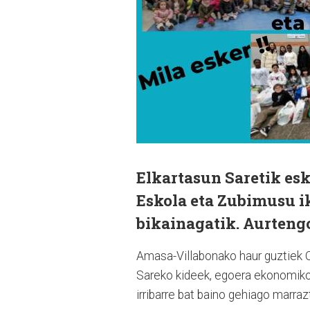
Elkartasun Saretik es
Eskola eta Zubimusu ik
bikainagatik. Aurtengo
Amasa-Villabonako
haur guztiek O
Sareko kideek, egoera ekonomikoa
irribarre bat baino gehiago marraz