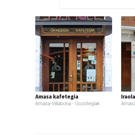
Amasa kafetegia
Iraol
Amasa-Villabona
- Gozotegiak
Amasa