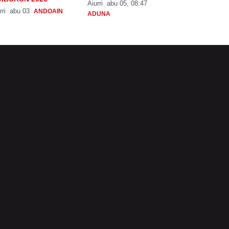
Aiurri
abu 05, 08:47
rri
abu 03
ANDOAIN
ADUNA