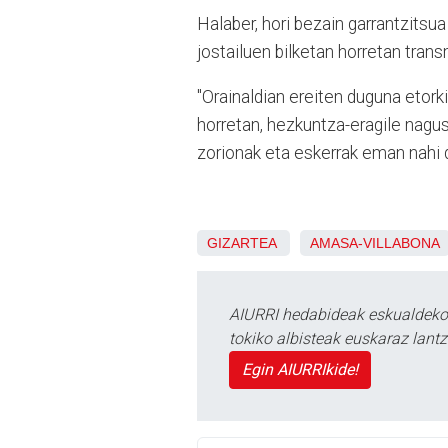
Halaber, hori bezain garrantzitsua
jostailuen bilketan horretan trans
"Orainaldian ereiten duguna etor
horretan, hezkuntza-eragile nagusi
zorionak eta eskerrak eman nah
GIZARTEA
AMASA-VILLABONA
AIURRI hedabideak eskualdeko n
tokiko albisteak euskaraz lan
Egin AIURRIkide!