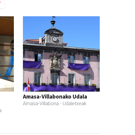
Amasa-Villabonako Udala
Amasa-Villabona
- Udaletxeak
a