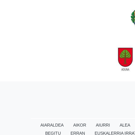
AIARALDEA
AIKOR
AIURRI
ALEA
BEGITU
ERRAN
EUSKALERRIA IRRA