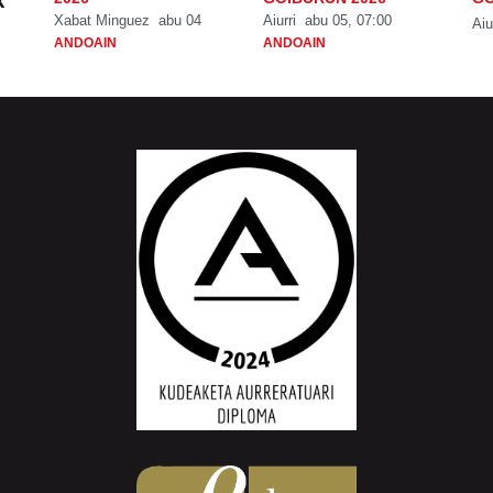
Xabat Minguez
abu 04
Aiurri
abu 05, 07:00
Aiu
ANDOAIN
ANDOAIN