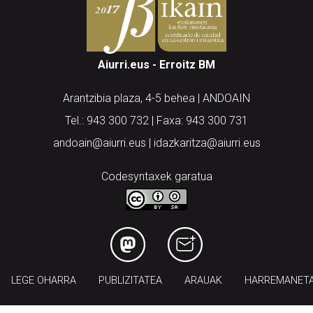
Aiurri.eus - Erroitz BM
Arantzibia plaza, 4-5 behea | ANDOAIN
Tel.: 943 300 732 | Faxa: 943 300 731
andoain@aiurri.eus | idazkaritza@aiurri.eus
Codesyntaxek garatua
LEGE OHARRA
PUBLIZITATEA
ARAUAK
HARREMANET