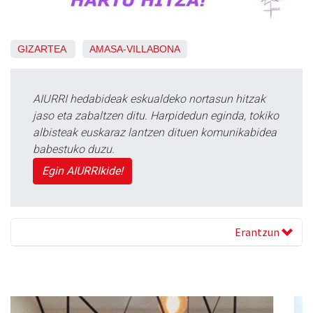
GIZARTEA
AMASA-VILLABONA
AIURRI hedabideak eskualdeko nortasun hitzak
jaso eta zabaltzen ditu. Harpidedun eginda, tokiko
albisteak euskaraz lantzen dituen komunikabidea
babestuko duzu.
Egin AIURRIkide!
Erantzun