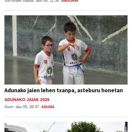
Jon Ander Ubeda
abu 06, 11:38
ANDOAIN
Adunako jaien lehen txanpa, asteburu honetan
ADUNAKO JAIAK 2026
Aiurri
abu 05, 08:47
ADUNA