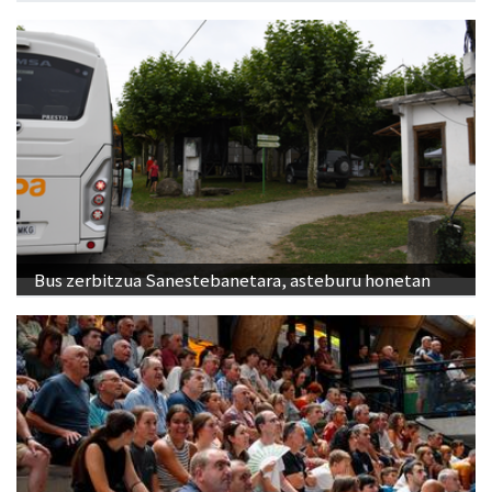
Bus zerbitzua Sanestebanetara, asteburu honetan