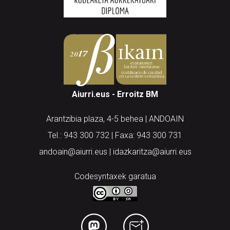
Aiurri.eus - Erroitz BM
Arantzibia plaza, 4-5 behea | ANDOAIN
Tel.: 943 300 732 | Faxa: 943 300 731
andoain@aiurri.eus | idazkaritza@aiurri.eus
Codesyntaxek garatua