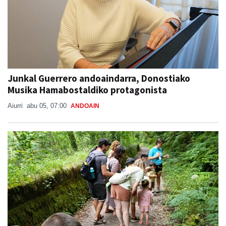
Junkal Guerrero andoaindarra, Donostiako
Musika Hamabostaldiko protagonista
Aiurri
abu 05, 07:00
ANDOAIN