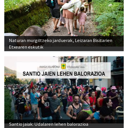
Naturan murgiltzeko jarduerak, Leizaran Bisitarien
Etxearen eskutik
Santio jaiak: Udalaren lehen balorazioa