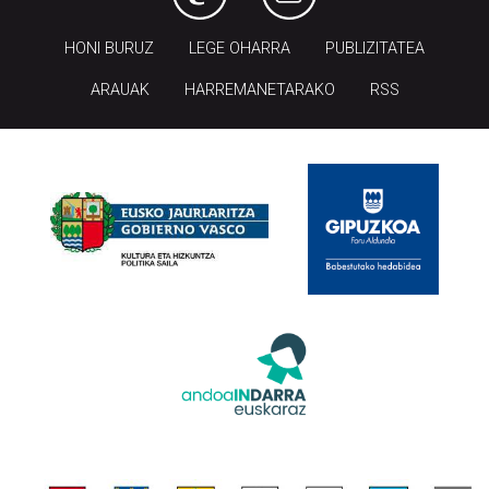
HONI BURUZ
LEGE OHARRA
PUBLIZITATEA
ARAUAK
HARREMANETARAKO
RSS