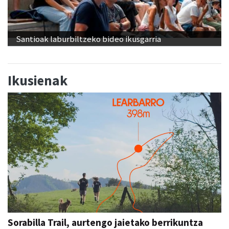
Santioak laburbiltzeko bideo ikusgarria
Ikusienak
Sorabilla Trail, aurtengo jaietako berrikuntza