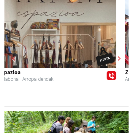
Previous
Next
Zubimusu Ikastola
Amasa-Villabona
- Hezkuntza