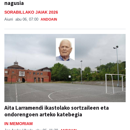
nagusia
SORABILLAKO JAIAK 2026
Aiurri
abu 06, 07:00
ANDOAIN
Aita Larramendi ikastolako sortzaileen eta
ondorengoen arteko katebegia
IN MEMORIAM