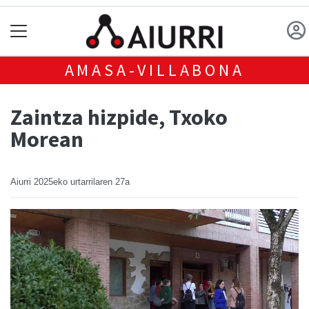
AMASA-VILLABONA
Zaintza hizpide, Txoko
Morean
Aiurri
2025eko urtarrilaren 27a