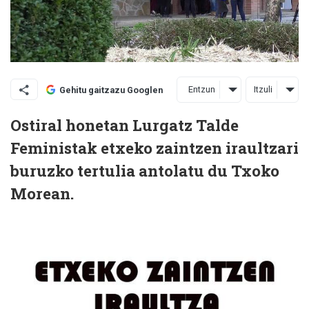
Entzun
Itzuli
Gehitu gaitzazu Googlen
Ostiral honetan Lurgatz Talde
Feministak etxeko zaintzen iraultzari
buruzko tertulia antolatu du Txoko
Morean.