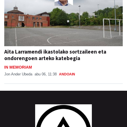
Aita Larramendi ikastolako sortzaileen eta
ondorengoen arteko katebegia
IN MEMORIAM
Jon Ander Ubeda
abu 06, 11:38
ANDOAIN