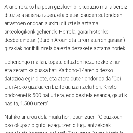
Aranerrekako harpean gizakien bi okupazio maila bereizi
dituztela adierazi zuen, eta bietan dauden sutondoen
arrastoen ondoan aurkitu dituztela aztarna
arkeologikorik gehienak. Horrela, garai historiko
desberdinetan (Burdin Aroan eta Erromatarren garaian)
gizakiak hor ibili zirela baiezta dezakete aztarna horiek.
Lehenengo mailan, topatu dituzten hezurrezko ziriari
eta zeramika puska bati Karbono-14aren bidezko
datazioa egin diete, eta atera duten ondorioa da “Goi
Erdi Aroko gizakiaren bizitokia izan zela hori, Kristo
ondorenetik 500 bat urtera, edo bestela esanda, gaurtik
hasita, 1.500 urtera”.
Nahiko arraroa dela maila hori, esan zuen. “Gipuzkoan
oso okupazio gutxi ezagutzen ditugu antzekoak;