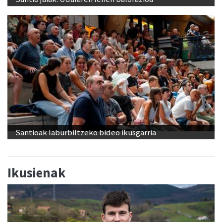
Santioak laburbiltzeko bideo ikusgarria
Ikusienak