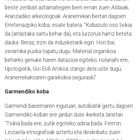
beste zenbait aztarnategien berri eman zuen Aldaiak,
Aranzadiko arkeologoak. Aranerrekan bertan dagoen
Erretenazpiko koba, esate batera: “Kobazulo oso txikia
da (arrastaka sartu behar da), eta lurzorua harriz beteta
dauka. Beraz, ezin da indusketarik egin. Hori bai,
zeramika puska topatu dugu. Material organikoa
beharko genuke haren datazioa egiteko; nolanahi ere,
tipologiatik, Goi Erdi Arokoa izango dela uste dugu,
Aranerrekakoaren garaikidea seguraski”.
Garmendiko koba
Garmendi baserriaren inguruan, autobiatik gertu dagoen
Garmendiko koban ere jardun dute ikerketa lanetan.
“Txikia bada ere, zutik egoteko adina bada. Fermin
Leizaola etnografoak aztertu eta deskribatu zuen