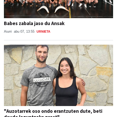
Babes zabala jaso du Ansak
Aiurri
abu 07, 13:55
URNIETA
"Auzotarrek oso ondo erantzuten dute, beti
daude laguntzeko prest"