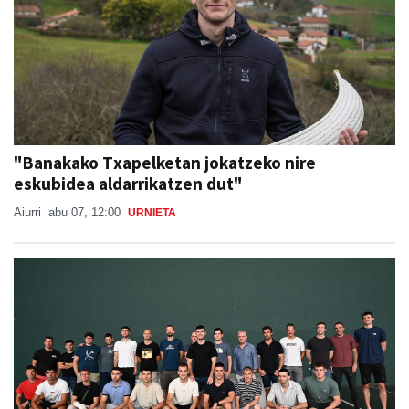
"Banakako Txapelketan jokatzeko nire
eskubidea aldarrikatzen dut"
Aiurri
abu 07, 12:00
URNIETA