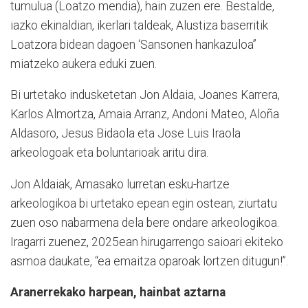
tumulua (Loatzo mendia), hain zuzen ere. Bestalde,
iazko ekinaldian, ikerlari taldeak, Alustiza baserritik
Loatzora bidean dagoen ‘Sansonen hankazuloa”
miatzeko aukera eduki zuen.
Bi urtetako indusketetan Jon Aldaia, Joanes Karrera,
Karlos Almortza, Amaia Arranz, Andoni Mateo, Aloña
Aldasoro, Jesus Bidaola eta Jose Luis Iraola
arkeologoak eta boluntarioak aritu dira.
Jon Aldaiak, Amasako lurretan esku-hartze
arkeologikoa bi urtetako epean egin ostean, ziurtatu
zuen oso nabarmena dela bere ondare arkeologikoa.
Iragarri zuenez, 2025ean hirugarrengo saioari ekiteko
asmoa daukate, “ea emaitza oparoak lortzen ditugun!”.
Aranerrekako harpean, hainbat aztarna