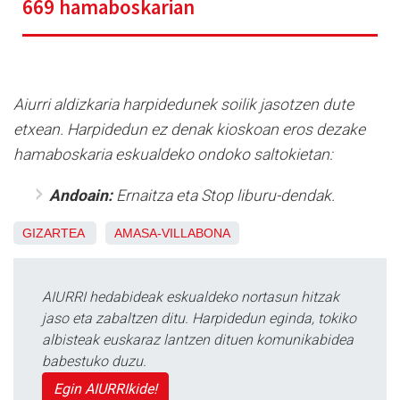
669 hamaboskarian
Aiurri aldizkaria harpidedunek soilik jasotzen dute
etxean. Harpidedun ez denak kioskoan eros dezake
hamaboskaria eskualdeko ondoko saltokietan:
Andoain:
Ernaitza eta Stop liburu-dendak.
GIZARTEA
AMASA-VILLABONA
AIURRI hedabideak eskualdeko nortasun hitzak
jaso eta zabaltzen ditu. Harpidedun eginda, tokiko
albisteak euskaraz lantzen dituen komunikabidea
babestuko duzu.
Egin AIURRIkide!