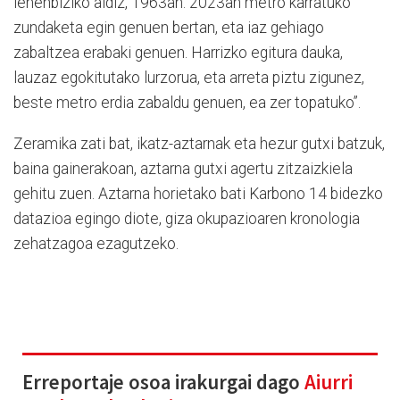
lehenbiziko aldiz, 1963an. 2023an metro karratuko
zundaketa egin genuen bertan, eta iaz gehiago
zabaltzea erabaki genuen. Harrizko egitura dauka,
lauzaz egokitutako lurzorua, eta arreta piztu zigunez,
beste metro erdia zabaldu genuen, ea zer topatuko”.
Zeramika zati bat, ikatz-aztarnak eta hezur gutxi batzuk,
baina gainerakoan, aztarna gutxi agertu zitzaizkiela
gehitu zuen. Aztarna horietako bati Karbono 14 bidezko
datazioa egingo diote, giza okupazioaren kronologia
zehatzagoa ezagutzeko.
Erreportaje osoa irakurgai dago
Aiurri