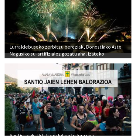
Lurraldebuseko zerbitzu bereziak, Donostiako Aste
Nagusiko su-artifizialez gozatu ahal izateko
Santio jaiak: Udalaren lehen balorazioa