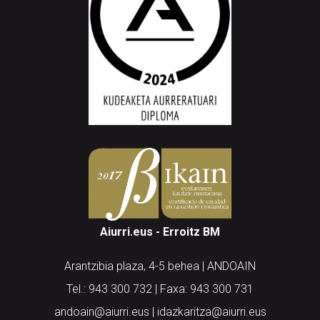
Aiurri.eus - Erroitz BM
Arantzibia plaza, 4-5 behea | ANDOAIN
Tel.: 943 300 732 | Faxa: 943 300 731
andoain@aiurri.eus | idazkaritza@aiurri.eus