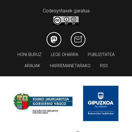
Codesyntaxek garatua
HONI BURUZ
LEGE OHARRA
PUBLIZITATEA
ARAUAK
HARREMANETARAKO
RSS