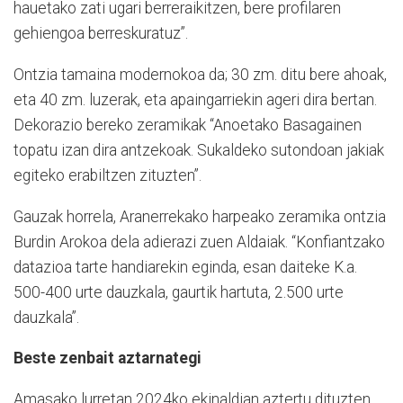
hauetako zati ugari berreraikitzen, bere profilaren
gehiengoa berreskuratuz”.
Ontzia tamaina modernokoa da; 30 zm. ditu bere ahoak,
eta 40 zm. luzerak, eta apaingarriekin ageri dira bertan.
Dekorazio bereko zeramikak “Anoetako Basagainen
topatu izan dira antzekoak. Sukaldeko sutondoan jakiak
egiteko erabiltzen zituzten”.
Gauzak horrela, Aranerrekako harpeako zeramika ontzia
Burdin Arokoa dela adierazi zuen Aldaiak. “Konfiantzako
datazioa tarte handiarekin eginda, esan daiteke K.a.
500-400 urte dauzkala, gaurtik hartuta, 2.500 urte
dauzkala”.
Beste zenbait aztarnategi
Amasako lurretan 2024ko ekinaldian aztertu dituzten