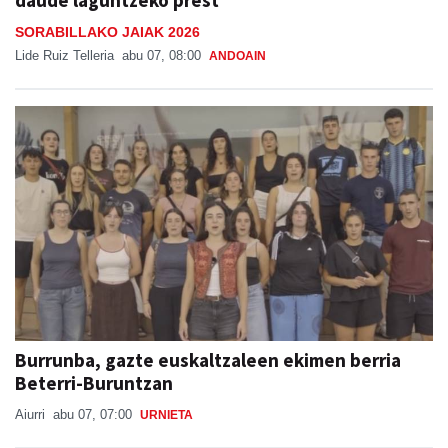
SORABILLAKO JAIAK 2026
Lide Ruiz Telleria
abu 07, 08:00
ANDOAIN
Burrunba, gazte euskaltzaleen ekimen berria
Beterri-Buruntzan
Aiurri
abu 07, 07:00
URNIETA