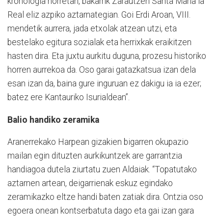
kronologia horretan, bakarrik Zarautzen Santa Maria la
Real eliz azpiko aztarnategian. Goi Erdi Aroan, VIII.
mendetik aurrera, jada etxolak atzean utzi, eta
bestelako egitura sozialak eta herrixkak eraikitzen
hasten dira. Eta juxtu aurkitu duguna, prozesu historiko
horren aurrekoa da. Oso garai gatazkatsua izan dela
esan izan da, baina gure inguruan ez dakigu ia ia ezer;
batez ere Kantauriko Isurialdean”.
Balio handiko zeramika
Aranerrekako Harpean gizakien bigarren okupazio
mailan egin dituzten aurkikuntzek are garrantzia
handiagoa dutela ziurtatu zuen Aldaiak. “Topatutako
aztarnen artean, deigarrienak eskuz egindako
zeramikazko eltze handi baten zatiak dira. Ontzia oso
egoera onean kontserbatuta dago eta gai izan gara