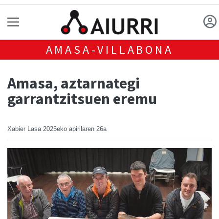
AMASA-VILLABONA
Amasa, aztarnategi
garrantzitsuen eremu
Xabier Lasa
2025eko apirilaren 26a