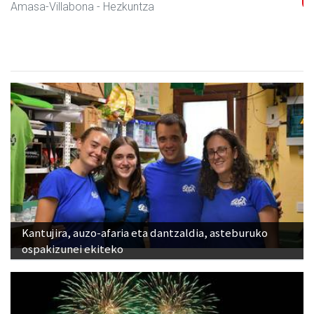
Amasa-Villabona
- Hezkuntza
Kantujira, auzo-afaria eta dantzaldia, asteburuko
ospakizunei ekiteko