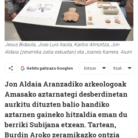
Jesus Bidaola, Jose Luis Iraola, Karlos Almortza, Jon
Aldaia (zeramika zatia eskuetan) eta Joanes Karrera. Aiurri
Entzun
Itzuli
Gehitu gaitzazu Googlen
Jon Aldaia Aranzadiko arkeologoak
Amasako aztarnategi desberdinetan
aurkitu dituzten balio handiko
aztarnen gaineko hitzaldia eman du
berriki Subijana etxean. Tartean,
Burdin Aroko zeramikazko ontzia