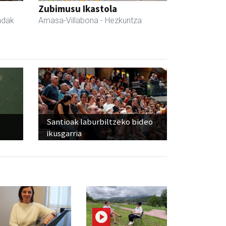
Zubimusu Ikastola
ndak
Amasa-Villabona
- Hezkuntza
Santioak laburbiltzeko bideo
ikusgarria