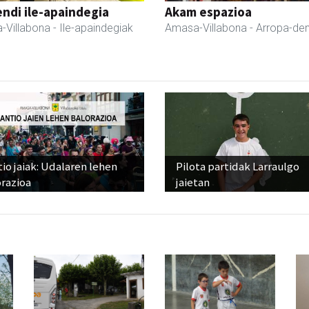
ndi ile-apaindegia
Akam espazioa
-Villabona
- Ile-apaindegiak
Amasa-Villabona
- Arropa-de
io jaiak: Udalaren lehen
Pilota partidak Larraulgo
razioa
jaietan