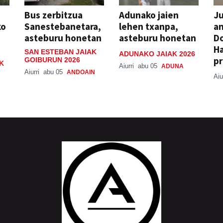
Bus zerbitzua
Adunako jaien
Ju
ko
Sanestebanetara,
lehen txanpa,
an
asteburu honetan
asteburu honetan
Do
H
SAN ESTEBAN JAIAK
ADUNAKO JAIAK 2026
pr
GOIBURUN 2026
K
Aiurri
abu 05
ADUNA
Aiurri
abu 05
ANDOAIN
Aiu