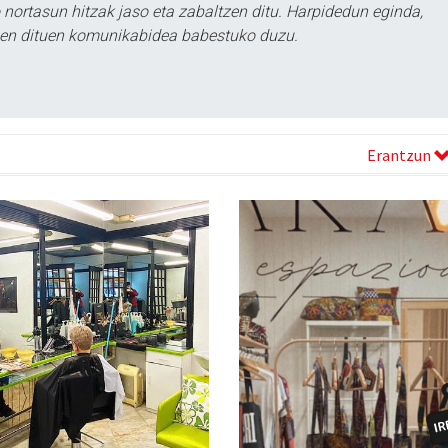
ortasun hitzak jaso eta zabaltzen ditu. Harpidedun eginda,
tzen dituen komunikabidea babestuko duzu.
Erantzun