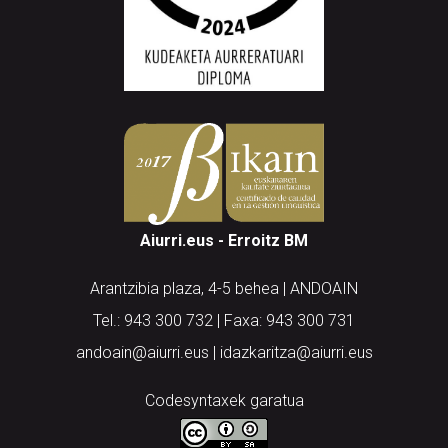
Aiurri.eus - Erroitz BM
Arantzibia plaza, 4-5 behea | ANDOAIN
Tel.: 943 300 732 | Faxa: 943 300 731
andoain@aiurri.eus | idazkaritza@aiurri.eus
Codesyntaxek garatua