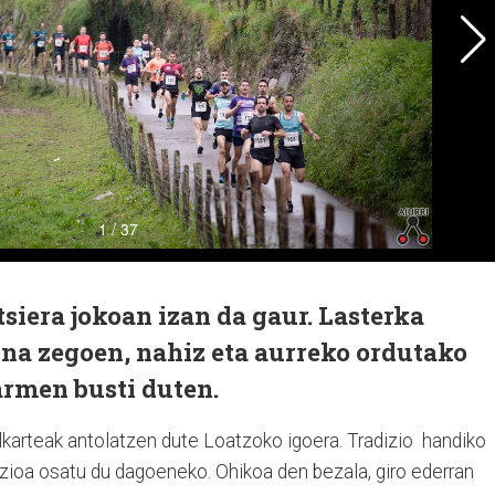
tsiera jokoan izan da gaur. Lasterka
ina zegoen, nahiz eta aurreko ordutako
armen busti duten.
karteak antolatzen dute Loatzoko igoera. Tradizio handiko
izioa osatu du dagoeneko. Ohikoa den bezala, giro ederran