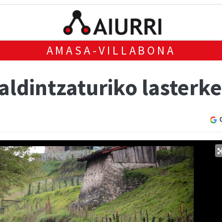
AMASA-VILLABONA
baldintzaturiko lasterk