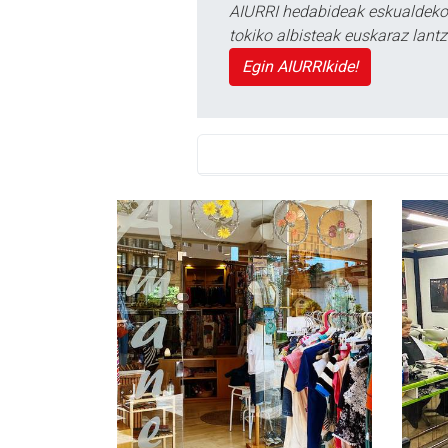
AIURRI hedabideak eskualdeko n
tokiko albisteak euskaraz lan
Egin AIURRIkide!