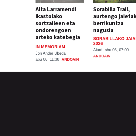
Aita Larramendi
Sorabilla Trail,
ikastolako
aurtengo jaieta
sortzaileen eta
berrikuntza
ondorengoen
nagusia
arteko katebegia
SORABILLAKO JAIA
2026
IN MEMORIAM
Aiurri
abu 06, 07:00
Jon Ander Ubeda
ANDOAIN
abu 06, 11:38
ANDOAIN