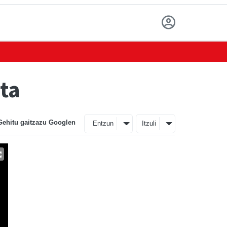
eta
Gehitu gaitzazu Googlen
Entzun
Itzuli