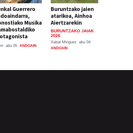
nkal Guerrero
Buruntzako jaien
doaindarra,
atarikoa, Ainhoa
nostiako Musika
Aiertzarekin
amabostaldiko
BURUNTZAKO JAIAK
otagonista
2026
Xabat Minguez
abu 04
rri
abu 05
ANDOAIN
ANDOAIN