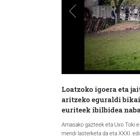
Loatzoko igoera eta jai
aritzeko eguraldi bika
euriteek ibilbidea nab
Amasako gazteek eta Uxo Toki el
mendi lasterketa da eta XXXI. ed