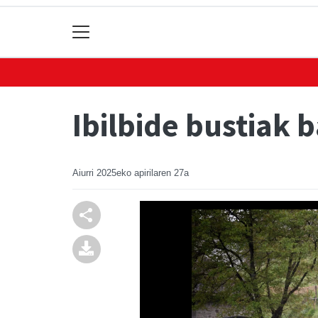
Ibilbide bustiak 
Aiurri
2025eko apirilaren 27a