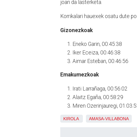
joan da lasterketa.
Korrikalari hauexek osatu dute p
Gizonezkoak
Eneko Garin, 00:45:38
Iker Eceiza, 00:46:38
Aimar Esteban, 00:46:56
Emakumezkoak
Irati Larrañaga, 00:56:02
Alaitz Egaña, 00:58:29
Miren Ozerinjauregi, 01:03:
KIROLA
AMASA-VILLABONA