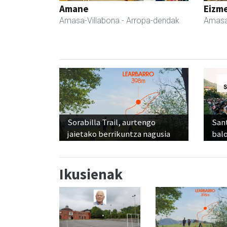
Amane
Eizme
Amasa-Villabona
- Arropa-dendak
Amasa
Sorabilla Trail, aurtengo
Sant
jaietako berrikuntza nagusia
balo
Ikusienak