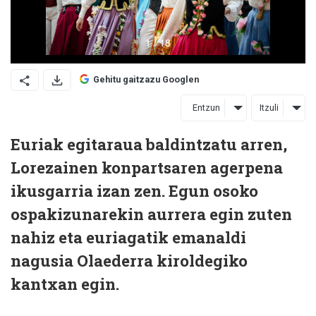
Gehitu gaitzazu Googlen
Entzun
Itzuli
Euriak egitaraua baldintzatu arren,
Lorezainen konpartsaren agerpena
ikusgarria izan zen. Egun osoko
ospakizunarekin aurrera egin zuten
nahiz eta euriagatik emanaldi
nagusia Olaederra kiroldegiko
kantxan egin.