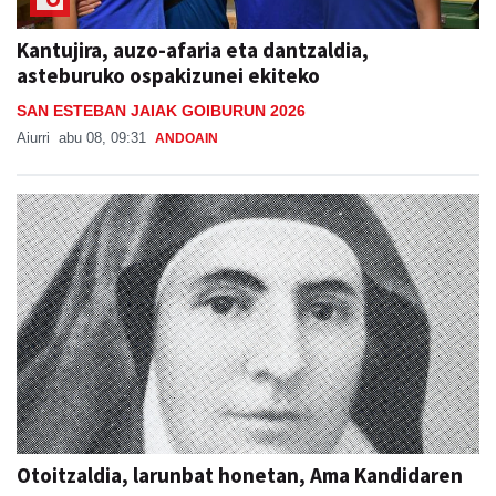
Kantujira, auzo-afaria eta dantzaldia,
asteburuko ospakizunei ekiteko
SAN ESTEBAN JAIAK GOIBURUN 2026
Aiurri
abu 08, 09:31
ANDOAIN
Otoitzaldia, larunbat honetan, Ama Kandidaren