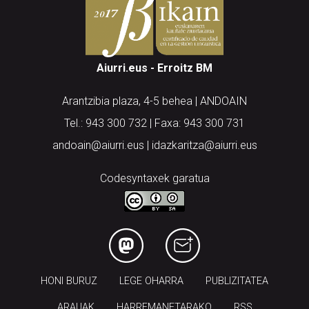
Aiurri.eus - Erroitz BM
Arantzibia plaza, 4-5 behea | ANDOAIN
Tel.: 943 300 732 | Faxa: 943 300 731
andoain@aiurri.eus | idazkaritza@aiurri.eus
Codesyntaxek garatua
HONI BURUZ
LEGE OHARRA
PUBLIZITATEA
ARAUAK
HARREMANETARAKO
RSS