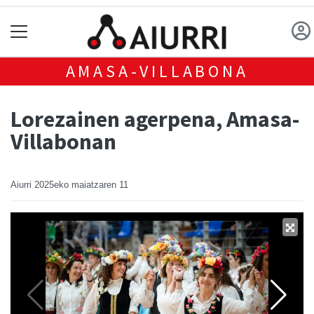
AMASA-VILLABONA
Lorezainen agerpena, Amasa-
Villabonan
Aiurri
2025eko maiatzaren 11