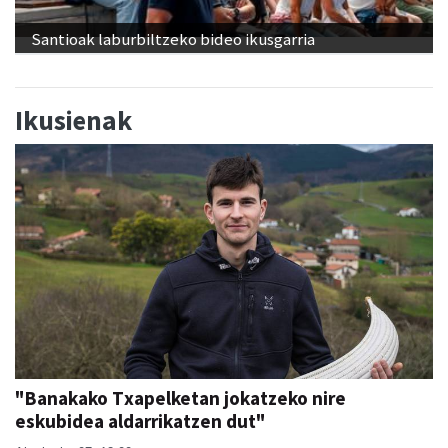
Santioak laburbiltzeko bideo ikusgarria
Ikusienak
"Banakako Txapelketan jokatzeko nire
eskubidea aldarrikatzen dut"