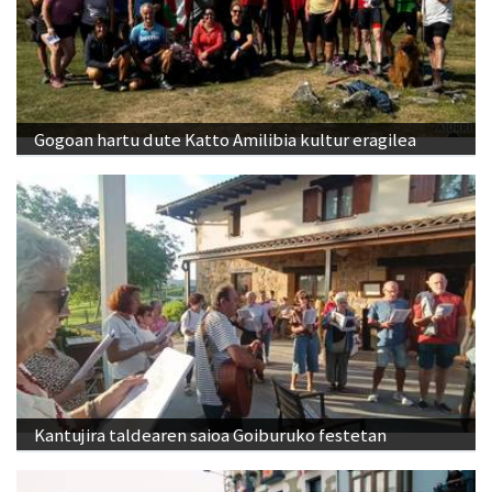
Gogoan hartu dute Katto Amilibia kultur eragilea
Kantujira taldearen saioa Goiburuko festetan