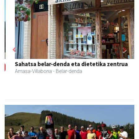
Previous
Next
Sahatsa belar-denda eta dietetika zentrua
Amasa-Villabona
- Belar-denda