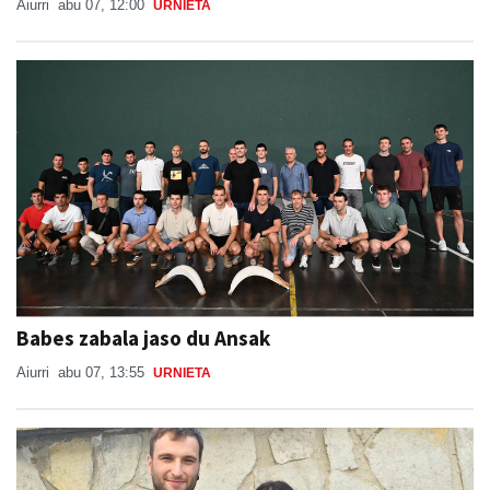
Aiurri
abu 07, 12:00
URNIETA
Babes zabala jaso du Ansak
Aiurri
abu 07, 13:55
URNIETA