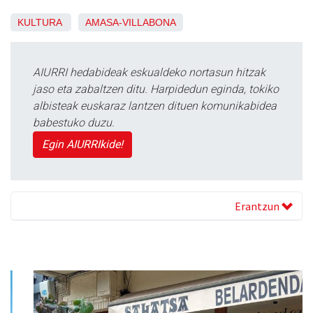
KULTURA
AMASA-VILLABONA
AIURRI hedabideak eskualdeko nortasun hitzak
jaso eta zabaltzen ditu. Harpidedun eginda, tokiko
albisteak euskaraz lantzen dituen komunikabidea
babestuko duzu.
Egin AIURRIkide!
Erantzun