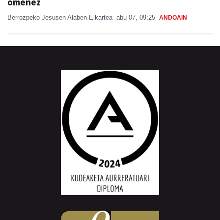
omenez
Berrozpeko Jesusen Alaben Elkartea
abu 07, 09:25
ANDOAIN