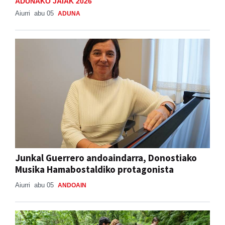
ADUNAKO JAIAK 2026
Aiurri
abu 05
ADUNA
Junkal Guerrero andoaindarra, Donostiako
Musika Hamabostaldiko protagonista
Aiurri
abu 05
ANDOAIN