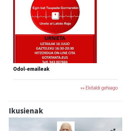
Odol-emaileak
»» Ekitaldi gehiago
Ikusienak