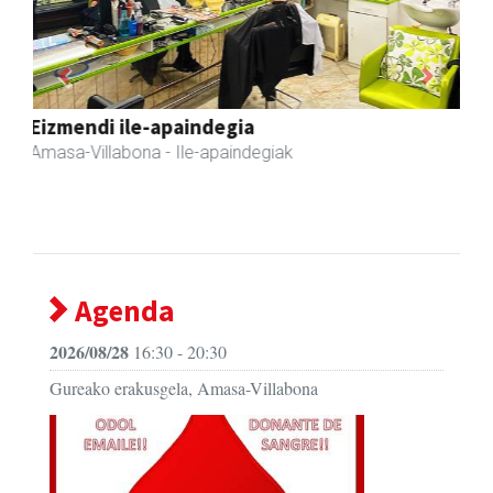
Previous
Next
Fleming Herri Eskola
Amasa-Villabona
- Hezkuntza
Agenda
2026/08/28
16:30 - 20:30
Gureako erakusgela, Amasa-Villabona