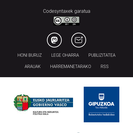
Codesyntaxek garatua
HONI BURUZ
LEGE OHARRA
PUBLIZITATEA
ARAUAK
HARREMANETARAKO
RSS