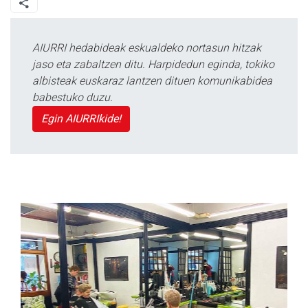
AIURRI hedabideak eskualdeko nortasun hitzak
jaso eta zabaltzen ditu. Harpidedun eginda, tokiko
albisteak euskaraz lantzen dituen komunikabidea
babestuko duzu.
Egin AIURRIkide!