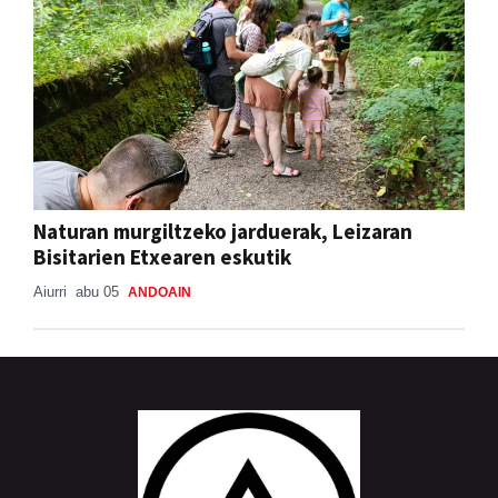
Naturan murgiltzeko jarduerak, Leizaran
Bisitarien Etxearen eskutik
Aiurri
abu 05
ANDOAIN