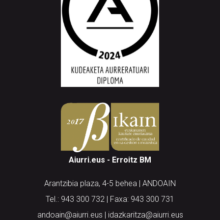
Aiurri.eus - Erroitz BM
Arantzibia plaza, 4-5 behea | ANDOAIN
Tel.: 943 300 732 | Faxa: 943 300 731
andoain@aiurri.eus | idazkaritza@aiurri.eus