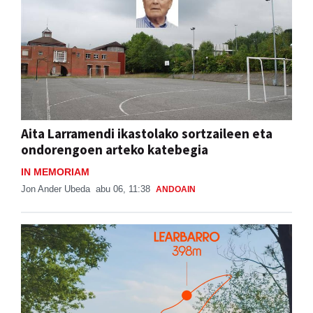
Aita Larramendi ikastolako sortzaileen eta
ondorengoen arteko katebegia
IN MEMORIAM
Jon Ander Ubeda
abu 06, 11:38
ANDOAIN