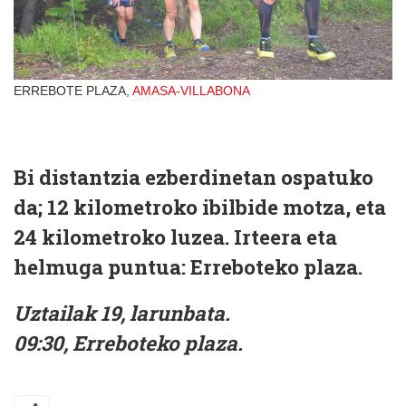
ERREBOTE PLAZA,
AMASA-VILLABONA
Bi distantzia ezberdinetan ospatuko
da; 12 kilometroko ibilbide motza, eta
24 kilometroko luzea. Irteera eta
helmuga puntua: Erreboteko plaza.
Uztailak 19, larunbata.
09:30, Erreboteko plaza.