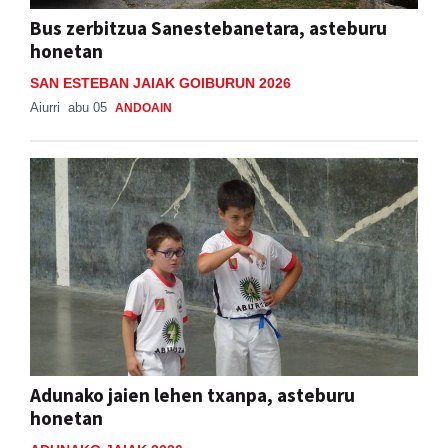
Bus zerbitzua Sanestebanetara, asteburu
honetan
SAN ESTEBAN JAIAK GOIBURUN 2026
Aiurri
abu 05
ANDOAIN
Adunako jaien lehen txanpa, asteburu
honetan