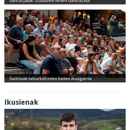
Santio jaiak: Udalaren lehen balorazioa
Santioak laburbiltzeko bideo ikusgarria
Ikusienak