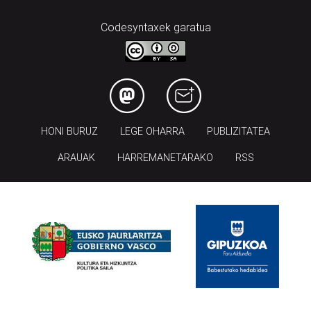
Codesyntaxek garatua
HONI BURUZ
LEGE OHARRA
PUBLIZITATEA
ARAUAK
HARREMANETARAKO
RSS