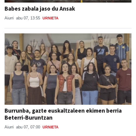
Babes zabala jaso du Ansak
Aiurri
abu 07, 13:55
URNIETA
Burrunba, gazte euskaltzaleen ekimen berria
Beterri-Buruntzan
Aiurri
abu 07, 07:00
URNIETA