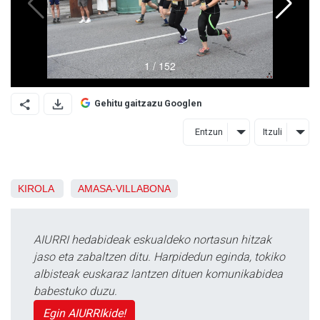
Gehitu gaitzazu Googlen
Entzun
Itzuli
KIROLA
AMASA-VILLABONA
AIURRI hedabideak eskualdeko nortasun hitzak
jaso eta zabaltzen ditu. Harpidedun eginda, tokiko
albisteak euskaraz lantzen dituen komunikabidea
babestuko duzu.
Egin AIURRIkide!