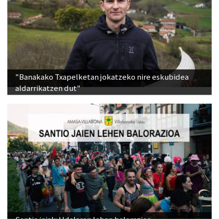
"Banakako Txapelketan jokatzeko nire eskubidea
aldarrikatzen dut"