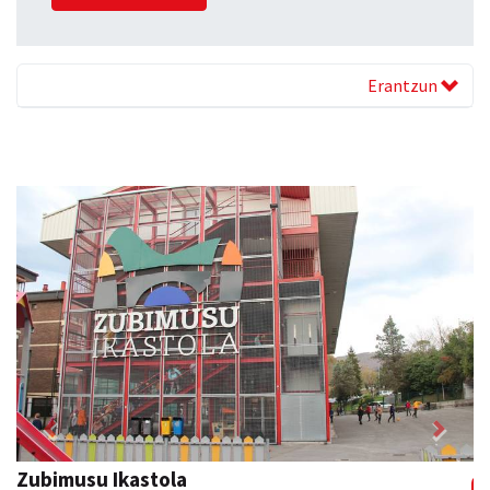
Erantzun
Previous
Next
Eizmendi ile-apaindegia