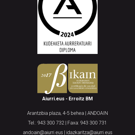
Aiurri.eus - Erroitz BM
Arantzibia plaza, 4-5 behea | ANDOAIN
Tel.: 943 300 732 | Faxa: 943 300 731
andoain@aiurri.eus | idazkaritza@aiurri.eus