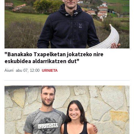
"Banakako Txapelketan jokatzeko nire
eskubidea aldarrikatzen dut"
Aiurri
abu 07, 12:00
URNIETA