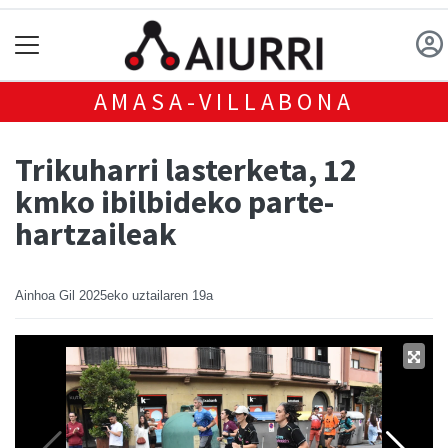
AMASA-VILLABONA
Trikuharri lasterketa, 12
kmko ibilbideko parte-
hartzaileak
Ainhoa Gil
2025eko uztailaren 19a