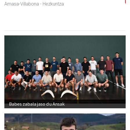
Amasa-Villabona
- Ile-apaindegiak
Babes zabala jaso du Ansak