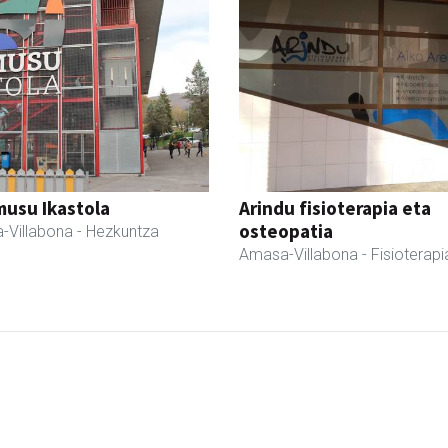
usu Ikastola
Arindu fisioterapia eta
osteopatia
-Villabona
- Hezkuntza
Amasa-Villabona
- Fisioterapi