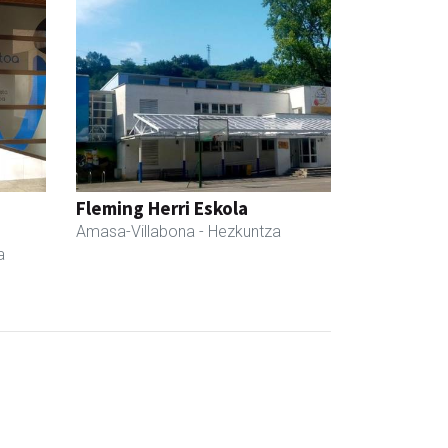
Fleming Herri Eskola
Amasa-Villabona
- Hezkuntza
a