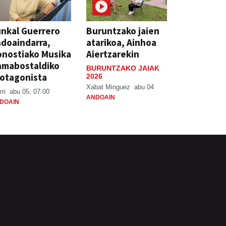
nkal Guerrero
Buruntzako jaien
doaindarra,
atarikoa, Ainhoa
nostiako Musika
Aiertzarekin
amabostaldiko
BURUNTZAKO JAIAK
otagonista
2026
Xabat Minguez
abu 04
rri
abu 05, 07:00
ANDOAIN
DOAIN