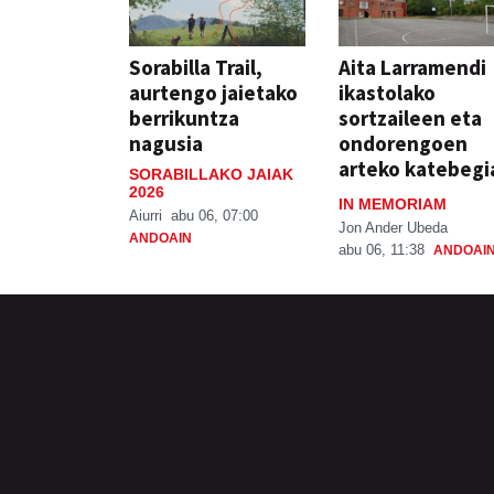
Sorabilla Trail,
Aita Larramendi
aurtengo jaietako
ikastolako
berrikuntza
sortzaileen eta
nagusia
ondorengoen
arteko katebegi
SORABILLAKO JAIAK
2026
IN MEMORIAM
Aiurri
abu 06, 07:00
Jon Ander Ubeda
ANDOAIN
abu 06, 11:38
ANDOAI