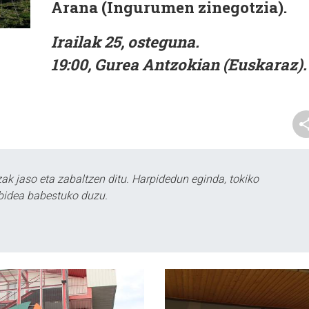
Arana (Ingurumen zinegotzia).
Irailak 25, osteguna.
19:00, Gurea Antzokian (Euskaraz).
k jaso eta zabaltzen ditu. Harpidedun eginda, tokiko
bidea babestuko duzu.