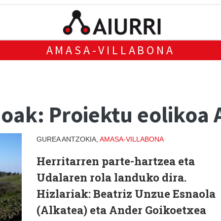
AMASA-VILLABONA
boak: Proiektu eoliko
GUREA ANTZOKIA,
AMASA-VILLABONA
Herritarren parte-hartzea eta
Udalaren rola landuko dira.
Hizlariak: Beatriz Unzue Esnaola
(Alkatea) eta Ander Goikoetxea