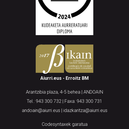
Aiurri.eus - Erroitz BM
Arantzibia plaza, 4-5 behea | ANDOAIN
Tel.: 943 300 732 | Faxa: 943 300 731
andoain@aiurri.eus | idazkaritza@aiurri.eus
Codesyntaxek garatua