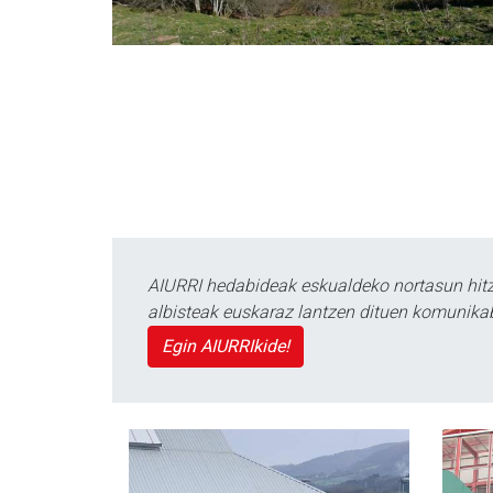
AIURRI hedabideak eskualdeko nortasun hitza
albisteak euskaraz lantzen dituen komunika
Egin AIURRIkide!