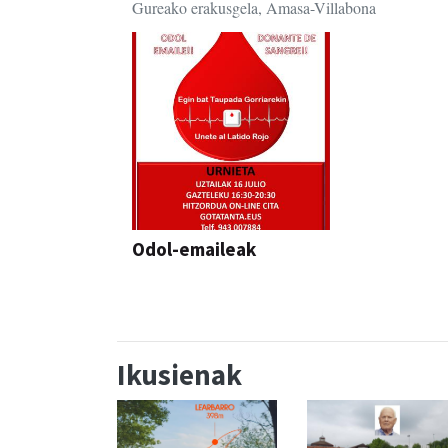
Gureako erakusgela, Amasa-Villabona
Odol-emaileak
Ikusienak