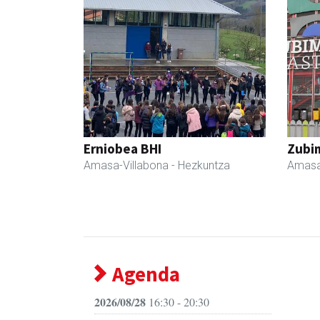
Erniobea BHI
Zubim
Amasa-Villabona
- Hezkuntza
Amasa
Agenda
2026/08/28
16:30 - 20:30