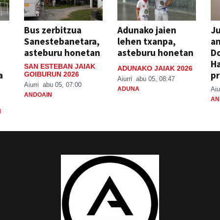
Bus zerbitzua
Adunako jaien
Ju
Sanestebanetara,
lehen txanpa,
an
asteburu honetan
asteburu honetan
Do
H
SAN ESTEBAN JAIAK
ADUNAKO JAIAK 2026
a
pr
GOIBURUN 2026
Aiurri
abu 05, 08:47
Aiurri
abu 05, 07:00
ADUNA
Aiu
ANDOAIN
AN
N