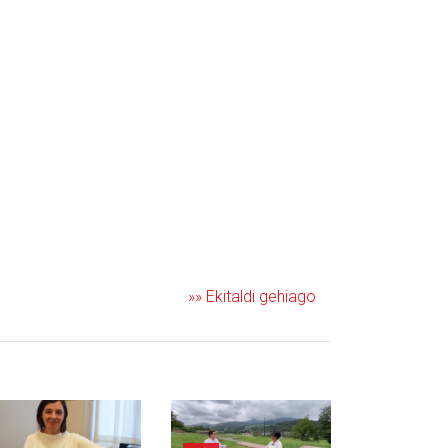
»» Ekitaldi gehiago