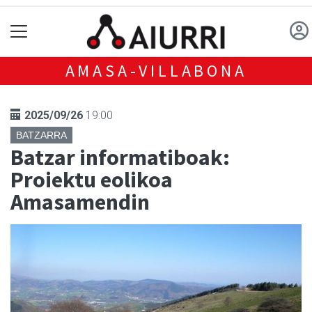
AMASA-VILLABONA
2025/09/26
19:00
BATZARRA
Batzar informatiboak:
Proiektu eolikoa
Amasamendin