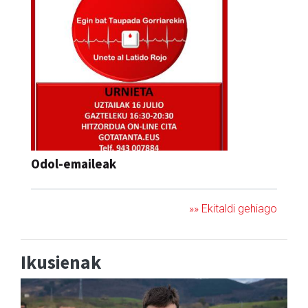
Odol-emaileak
»» Ekitaldi gehiago
Ikusienak