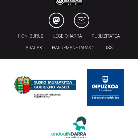
HONI BURUZ
LEGE OHARRA
PUBLIZITATEA
ARAUAK
HARREMANETARAKO
RSS