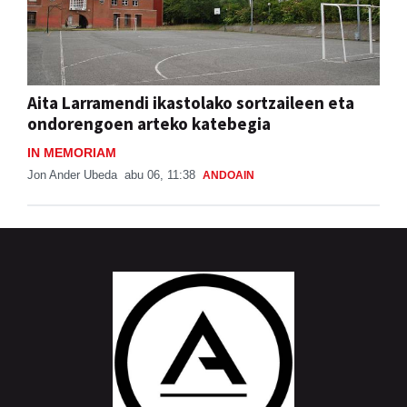
Aita Larramendi ikastolako sortzaileen eta
ondorengoen arteko katebegia
IN MEMORIAM
Jon Ander Ubeda
abu 06, 11:38
ANDOAIN