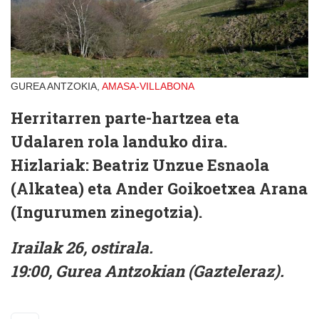
GUREA ANTZOKIA,
AMASA-VILLABONA
Herritarren parte-hartzea eta
Udalaren rola landuko dira.
Hizlariak: Beatriz Unzue Esnaola
(Alkatea) eta Ander Goikoetxea Arana
(Ingurumen zinegotzia).
Irailak 26, ostirala.
19:00, Gurea Antzokian (Gazteleraz).