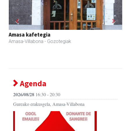
Previous
Next
Zubimusu Ikastola
Amasa-Villabona
- Hezkuntza
Agenda
2026/08/28
16:30 - 20:30
Gureako erakusgela, Amasa-Villabona