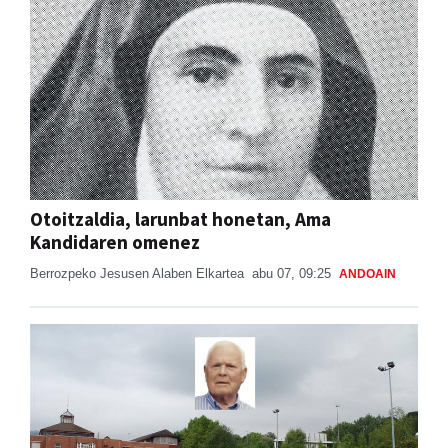
Otoitzaldia, larunbat honetan, Ama
Kandidaren omenez
Berrozpeko Jesusen Alaben Elkartea
abu 07, 09:25
ANDOAIN