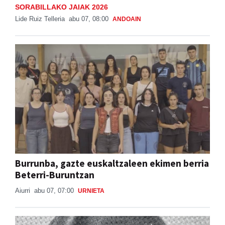
SORABILLAKO JAIAK 2026
Lide Ruiz Telleria
abu 07, 08:00
ANDOAIN
Burrunba, gazte euskaltzaleen ekimen berria
Beterri-Buruntzan
Aiurri
abu 07, 07:00
URNIETA