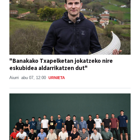
"Banakako Txapelketan jokatzeko nire
eskubidea aldarrikatzen dut"
Aiurri
abu 07, 12:00
URNIETA