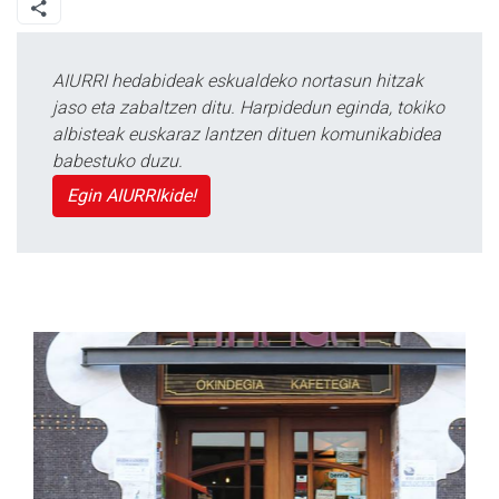
AIURRI hedabideak eskualdeko nortasun hitzak
jaso eta zabaltzen ditu. Harpidedun eginda, tokiko
albisteak euskaraz lantzen dituen komunikabidea
babestuko duzu.
Egin AIURRIkide!