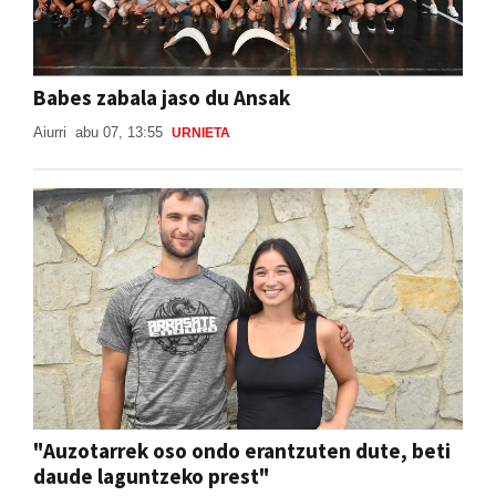
Babes zabala jaso du Ansak
Aiurri
abu 07, 13:55
URNIETA
"Auzotarrek oso ondo erantzuten dute, beti
daude laguntzeko prest"