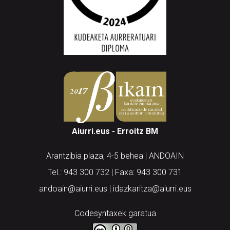
Aiurri.eus - Erroitz BM
Arantzibia plaza, 4-5 behea | ANDOAIN
Tel.: 943 300 732 | Faxa: 943 300 731
andoain@aiurri.eus | idazkaritza@aiurri.eus
Codesyntaxek garatua