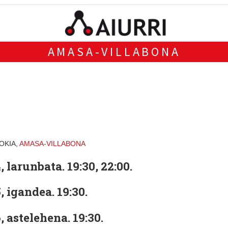
AMASA-VILLABONA
OKIA,
AMASA-VILLABONA
, larunbata. 19:30, 22:00.
, igandea. 19:30.
, astelehena. 19:30.