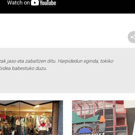
k jaso eta zabaltzen ditu. Harpidedun eginda, tokiko
bidea babestuko duzu.