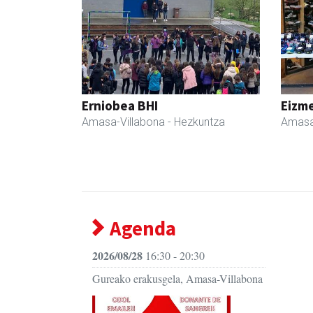
Erniobea BHI
Eizme
Amasa-Villabona
- Hezkuntza
Amasa
Agenda
2026/08/28
16:30 - 20:30
Gureako erakusgela, Amasa-Villabona