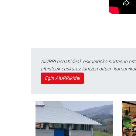
AIURRI hedabideak eskualdeko nortasun hitza
albisteak euskaraz lantzen dituen komunika
Egin AIURRIkide!