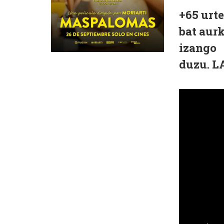
+65 urte
bat aurk
izango
duzu.
L