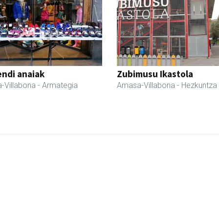
ndi anaiak
Zubimusu Ikastola
-Villabona
- Armategia
Amasa-Villabona
- Hezkuntza