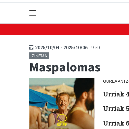
2025/10/04 - 2025/10/06
19:30
ZINEMA
Maspalomas
GUREA ANTZ
Urriak 4
Urriak 5
Urriak 6