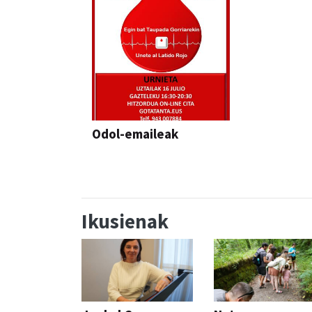
Odol-emaileak
Ikusienak