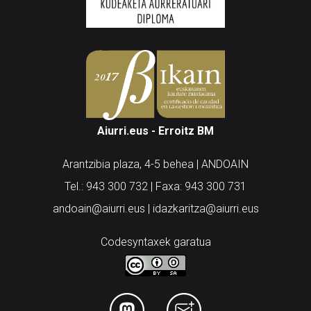
Aiurri.eus - Erroitz BM
Arantzibia plaza, 4-5 behea | ANDOAIN
Tel.: 943 300 732 | Faxa: 943 300 731
andoain@aiurri.eus | idazkaritza@aiurri.eus
Codesyntaxek garatua