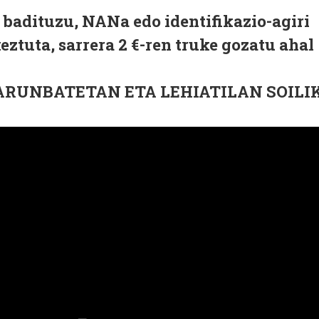
 badituzu, NANa edo identifikazio-agiri
eztuta, sarrera 2 €-ren truke gozatu ahal
ARUNBATETAN
ETA
LEHIATILAN
SOILI