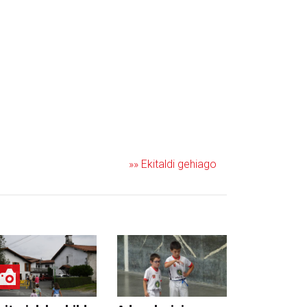
»» Ekitaldi gehiago