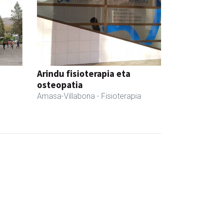
Arindu fisioterapia eta
osteopatia
Amasa-Villabona
- Fisioterapia