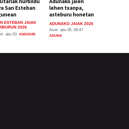
sitariak hurbildu
Adunako jaien
ra San Esteban
lehen txanpa,
gunean
asteburu honetan
N ESTEBAN JAIAK
ADUNAKO JAIAK 2026
IBURUN 2026
Aiurri
abu 05, 08:47
rri
abu 03
ANDOAIN
ADUNA