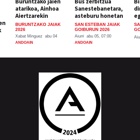
Buruntzako jaien
Bus zerbitzua
Bi
atarikoa, Ainhoa
Sanestebanetara,
di
Aiertzarekin
asteburu honetan
e
ien
BURUNTZAKO JAIAK
SAN ESTEBAN JAIAK
SA
k
2026
GOIBURUN 2026
GO
Xabat Minguez
abu 04
Aiurri
abu 05, 07:00
Aiu
ANDOAIN
ANDOAIN