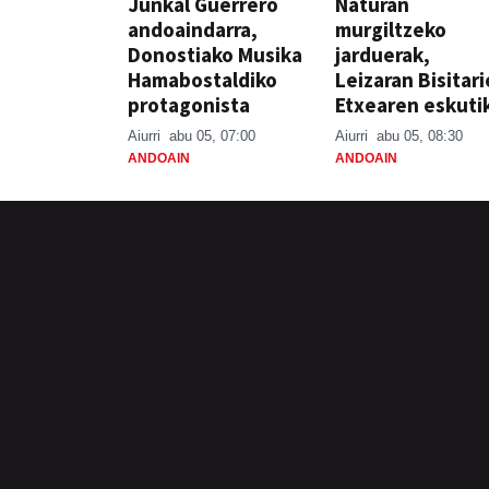
Junkal Guerrero
Naturan
andoaindarra,
murgiltzeko
Donostiako Musika
jarduerak,
Hamabostaldiko
Leizaran Bisitar
protagonista
Etxearen eskuti
Aiurri
abu 05, 07:00
Aiurri
abu 05, 08:30
ANDOAIN
ANDOAIN