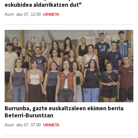
eskubidea aldarrikatzen dut"
Aiurri
abu 07, 12:00
URNIETA
Burrunba, gazte euskaltzaleen ekimen berria
Beterri-Buruntzan
Aiurri
abu 07, 07:00
URNIETA