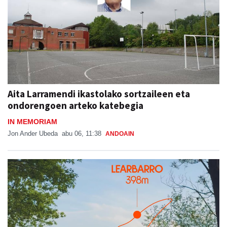
Aita Larramendi ikastolako sortzaileen eta
ondorengoen arteko katebegia
IN MEMORIAM
Jon Ander Ubeda
abu 06, 11:38
ANDOAIN