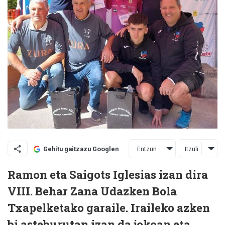
Entzun
Itzuli
Gehitu gaitzazu Googlen
Ramon eta Saigots Iglesias izan dira
VIII. Behar Zana Udazken Bola
Txapelketako garaile. Iraileko azken
bi asteburutan izan da jokoan eta,