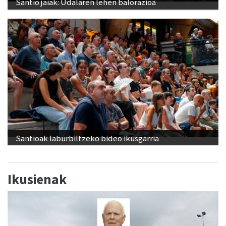
Santio jaiak: Udalaren lehen balorazioa
Santioak laburbiltzeko bideo ikusgarria
Ikusienak