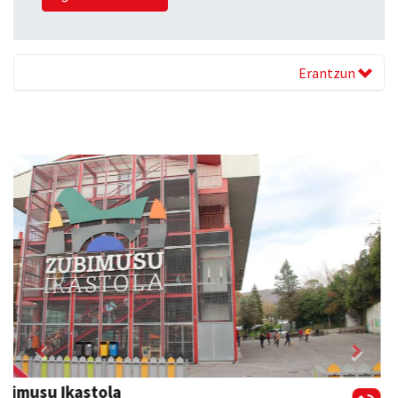
Erantzun
Previous
Next
Amane