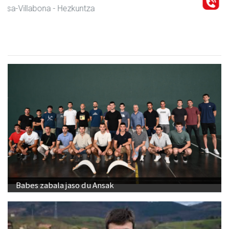
Amasa-Villabona
- Arropa-dendak
Babes zabala jaso du Ansak