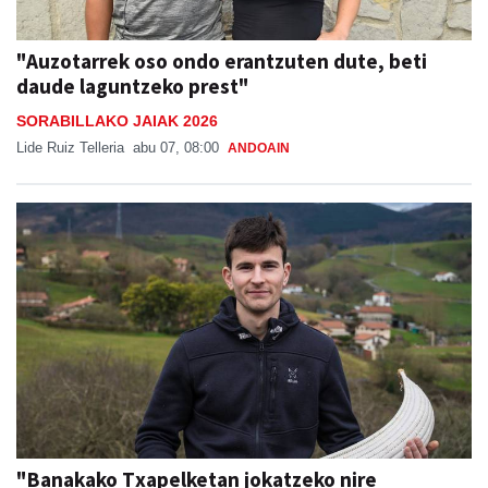
"Auzotarrek oso ondo erantzuten dute, beti
daude laguntzeko prest"
SORABILLAKO JAIAK 2026
Lide Ruiz Telleria
abu 07, 08:00
ANDOAIN
"Banakako Txapelketan jokatzeko nire