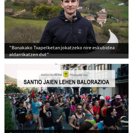
"Banakako Txapelketan jokatzeko nire eskubidea
aldarrikatzen dut"