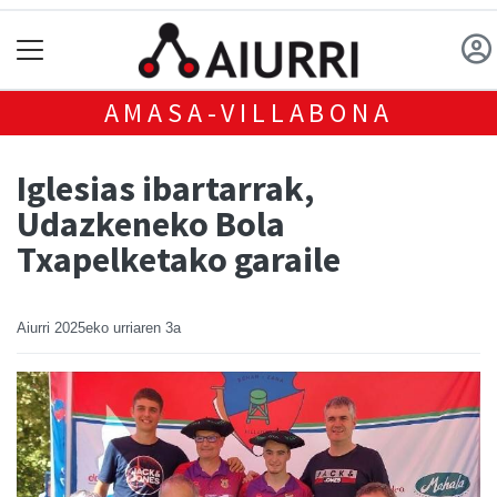
AMASA-VILLABONA
Iglesias ibartarrak,
Udazkeneko Bola
Txapelketako garaile
Aiurri
2025eko urriaren 3a