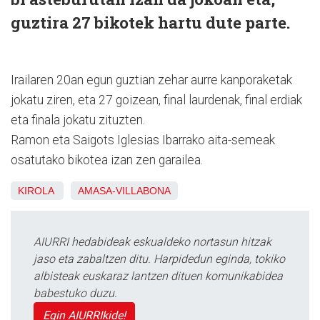
guztira 27 bikotek hartu dute parte.
Irailaren 20an egun guztian zehar aurre kanporaketak
jokatu ziren, eta 27 goizean, final laurdenak, final erdiak
eta finala jokatu zituzten.
Ramon eta Saigots Iglesias Ibarrako aita-semeak
osatutako bikotea izan zen garailea.
KIROLA
AMASA-VILLABONA
AIURRI hedabideak eskualdeko nortasun hitzak
jaso eta zabaltzen ditu. Harpidedun eginda, tokiko
albisteak euskaraz lantzen dituen komunikabidea
babestuko duzu.
Egin AIURRIkide!