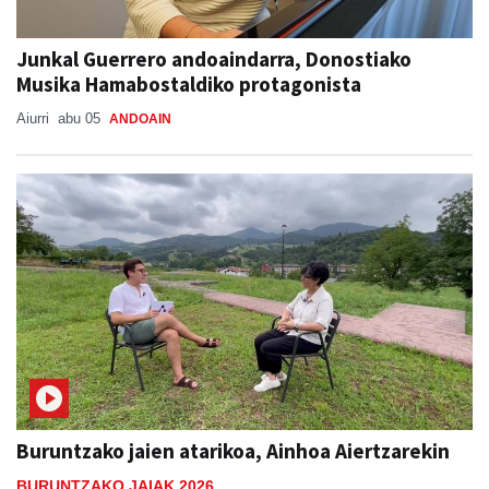
Junkal Guerrero andoaindarra, Donostiako
Musika Hamabostaldiko protagonista
Aiurri
abu 05
ANDOAIN
Buruntzako jaien atarikoa, Ainhoa Aiertzarekin
BURUNTZAKO JAIAK 2026