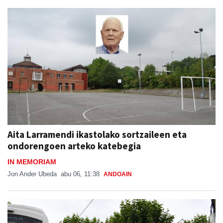
Aita Larramendi ikastolako sortzaileen eta
ondorengoen arteko katebegia
IN MEMORIAM
Jon Ander Ubeda
abu 06, 11:38
ANDOAIN