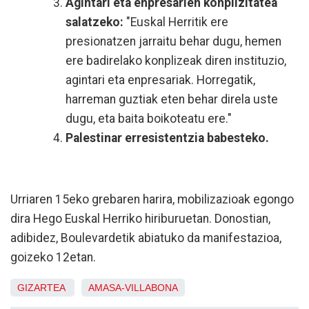
Agintari eta enpresarien konplizitatea
salatzeko:
"Euskal Herritik ere
presionatzen jarraitu behar dugu, hemen
ere badirelako konplizeak diren instituzio,
agintari eta enpresariak. Horregatik,
harreman guztiak eten behar direla uste
dugu, eta baita boikoteatu ere."
Palestinar erresistentzia babesteko.
Urriaren 15eko grebaren harira, mobilizazioak egongo
dira Hego Euskal Herriko hiriburuetan. Donostian,
adibidez, Boulevardetik abiatuko da manifestazioa,
goizeko 12etan.
GIZARTEA
AMASA-VILLABONA