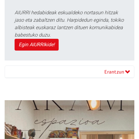
AIURRI hedabideak eskualdeko nortasun hitzak
jaso eta zabaltzen ditu. Harpidedun eginda, tokiko
albisteak euskaraz lantzen dituen komunikabidea
babestuko duzu.
Egin AIURRIkide!
Erantzun