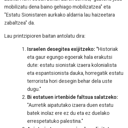
mobilizatu dena baino gehiago mobilizatzea" eta
"Estatu Sionistaren aurkako aldarria lau haizeetara
zabaltzea" da.
Lau printzipioren baitan antolatu dira:
Israelen desegitea exijitzeko: "
Historiak
eta gaur egungo egoerak hala erakutsi
dute: estatu sionistak izaera kolonialista
eta espantsionista dauka, horregatik estatu
terrorista hori desegin behar dela uste
dugu."
Bi estatuen irtenbide faltsua salatzeko:
"Aurretik aipatutako izaera duen estatu
batek inolaz ere ez du eta ez duelako
errespetatuko palestina."