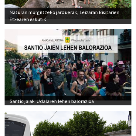
Naturan murgiltzeko jarduerak, Leizaran Bisitarien
Etxearen eskutik
Santio jaiak: Udalaren lehen balorazioa