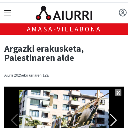
AMASA-VILLABONA
Argazki erakusketa,
Palestinaren alde
Aiurri
2025eko urriaren 12a