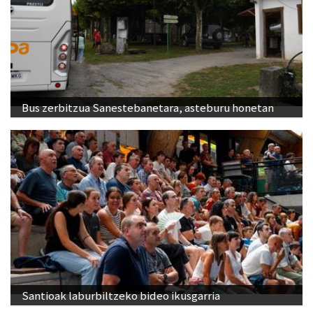
Bus zerbitzua Sanestebanetara, asteburu honetan
Santioak laburbiltzeko bideo ikusgarria