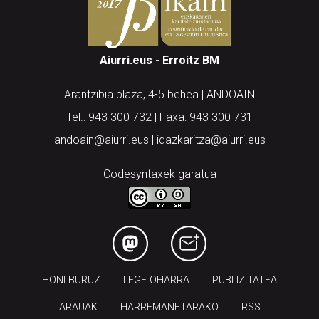
Aiurri.eus - Erroitz BM
Arantzibia plaza, 4-5 behea | ANDOAIN
Tel.: 943 300 732 | Faxa: 943 300 731
andoain@aiurri.eus | idazkaritza@aiurri.eus
Codesyntaxek garatua
HONI BURUZ
LEGE OHARRA
PUBLIZITATEA
ARAUAK
HARREMANETARAKO
RSS