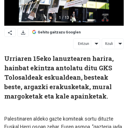
Gehitu gaitzazu Googlen
Entzun
Itzuli
Urriaren 15eko lanuztearen harira,
hainbat ekintza antolatu ditu GKS
Tolosaldeak eskualdean, besteak
beste, argazki erakusketak, mural
margoketak eta kale apainketak.
Palestinaren aldeko gazte komiteak sortu dituzte
Euskal Herri osoan zehar. Euren asmoa, "gazteria jada