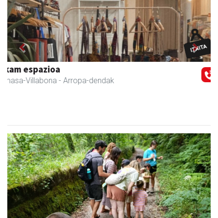
Previous
Next
Sahatsa belar-denda eta dietetika zentrua
Amasa-Villabona
- Belar-denda