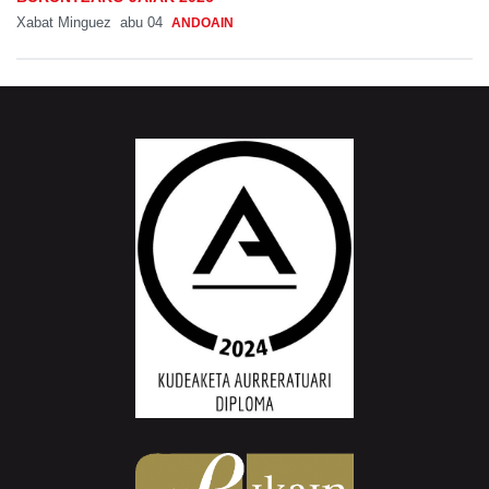
Xabat Minguez
abu 04
ANDOAIN