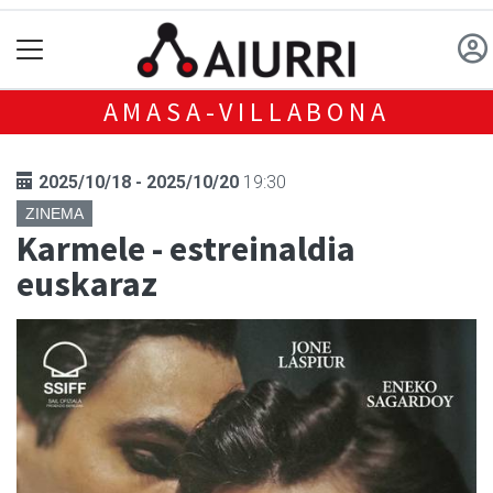
AMASA-VILLABONA
2025/10/18 - 2025/10/20
19:30
ZINEMA
Karmele - estreinaldia
euskaraz