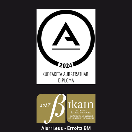
Aiurri.eus - Erroitz BM