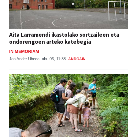
Aita Larramendi ikastolako sortzaileen eta
ondorengoen arteko katebegia
IN MEMORIAM
Jon Ander Ubeda
abu 06, 11:38
ANDOAIN