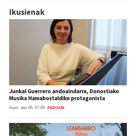
Ikusienak
Junkal Guerrero andoaindarra, Donostiako
Musika Hamabostaldiko protagonista
Aiurri
abu 05, 07:00
ANDOAIN