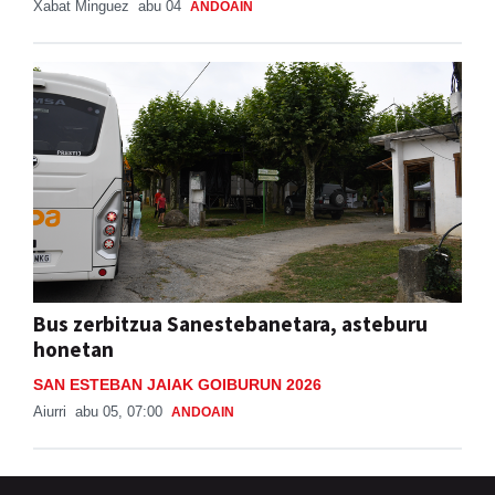
Xabat Minguez
abu 04
ANDOAIN
Bus zerbitzua Sanestebanetara, asteburu
honetan
SAN ESTEBAN JAIAK GOIBURUN 2026
Aiurri
abu 05, 07:00
ANDOAIN