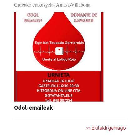
Gureako erakusgela, Amasa-Villabona
Odol-emaileak
»» Ekitaldi gehiago