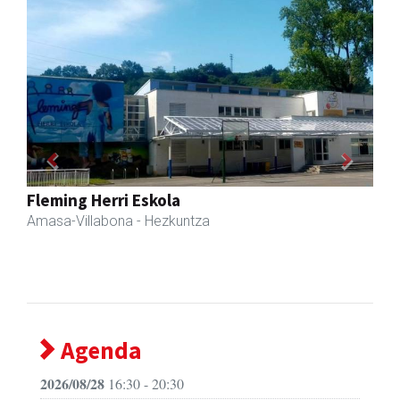
Previous
Next
Fleming Herri Eskola
Amasa-Villabona
- Hezkuntza
Agenda
2026/08/28
16:30 - 20:30