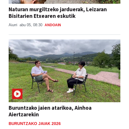
Naturan murgiltzeko jarduerak, Leizaran
Bisitarien Etxearen eskutik
Aiurri
abu 05, 08:30
ANDOAIN
Buruntzako jaien atarikoa, Ainhoa
Aiertzarekin
BURUNTZAKO JAIAK 2026