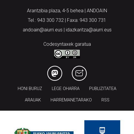
Arantzibia plaza, 4-5 behea | ANDOAIN
Tel.: 943 300 732 | Faxa: 943 300 731
andoain@aiurri.eus | idazkaritza@aiurri.eus
Codesyntaxek garatua
HONI BURUZ
LEGE OHARRA
PUBLIZITATEA
ARAUAK
HARREMANETARAKO
RSS