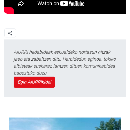
AIURRI hedabideak eskualdeko nortasun hitzak
jaso eta zabaltzen ditu. Harpidedun eginda, tokiko
albisteak euskaraz lantzen dituen komunikabidea
babestuko duzu.
Egin AIURRIkide!