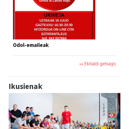
Odol-emaileak
»» Ekitaldi gehiago
Ikusienak