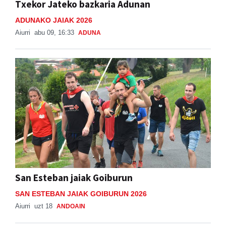
Txekor Jateko bazkaria Adunan
ADUNAKO JAIAK 2026
Aiurri
abu 09, 16:33
ADUNA
San Esteban jaiak Goiburun
SAN ESTEBAN JAIAK GOIBURUN 2026
Aiurri
uzt 18
ANDOAIN