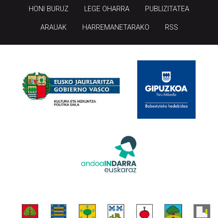
HONI BURUZ
LEGE OHARRA
PUBLIZITATEA
ARAUAK
HARREMANETARAKO
RSS