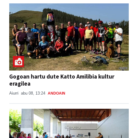
Gogoan hartu dute Katto Amilibia kultur
eragilea
Aiurri
abu 08, 13:24
ANDOAIN