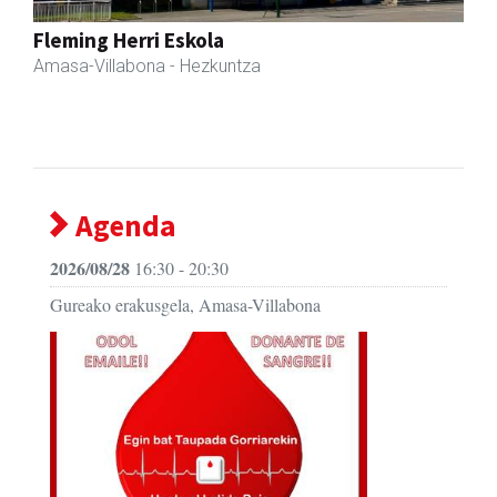
Previous
Next
Sahatsa belar-denda eta dietetika zentrua
Amasa-Villabona
- Belar-denda
Agenda
2026/08/28
16:30 - 20:30
Gureako erakusgela, Amasa-Villabona