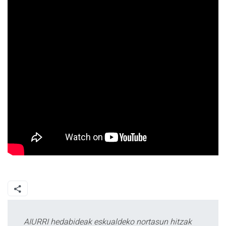
AIURRI hedabideak eskualdeko nortasun hitzak