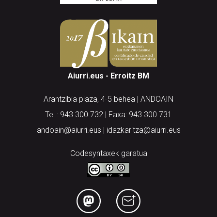
Aiurri.eus - Erroitz BM
Arantzibia plaza, 4-5 behea | ANDOAIN
Tel.: 943 300 732 | Faxa: 943 300 731
andoain@aiurri.eus | idazkaritza@aiurri.eus
Codesyntaxek garatua