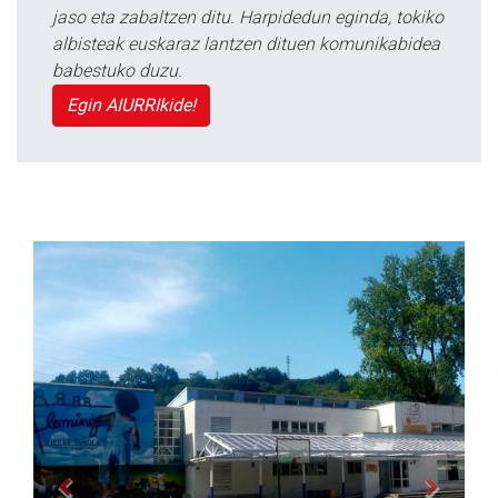
jaso eta zabaltzen ditu. Harpidedun eginda, tokiko
albisteak euskaraz lantzen dituen komunikabidea
babestuko duzu.
Egin AIURRIkide!