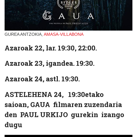
GUREA ANTZOKIA,
AMASA-VILLABONA
Azaroak 22, lar. 19:30, 22:00.
Azaroak 23, igandea. 19:30.
Azaroak 24, astl. 19:30.
ASTELEHENA 24,
19:30etako
saioan, GAUA filmaren zuzendaria
den PAUL URKIJO gurekin izango
dugu