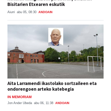
Bisitarien Etxearen eskutik
Aiurri
abu 05, 08:30
ANDOAIN
Aita Larramendi ikastolako sortzaileen eta
ondorengoen arteko katebegia
IN MEMORIAM
Jon Ander Ubeda
abu 06, 11:38
ANDOAIN