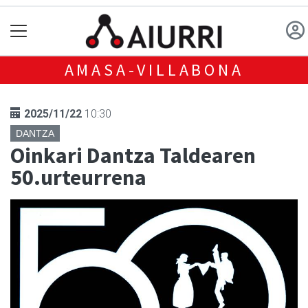
AMASA-VILLABONA
2025/11/22
10:30
DANTZA
Oinkari Dantza Taldearen
50.urteurrena