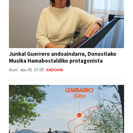
Junkal Guerrero andoaindarra, Donostiako
Musika Hamabostaldiko protagonista
Aiurri
abu 05, 07:00
ANDOAIN