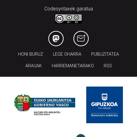
Codesyntaxek garatua
HONI BURUZ
LEGE OHARRA
PUBLIZITATEA
ARAUAK
HARREMANETARAKO
RSS