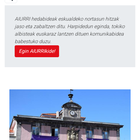
AIURRI hedabideak eskualdeko nortasun hitzak
jaso eta zabaltzen ditu. Harpidedun eginda, tokiko
albisteak euskaraz lantzen dituen komunikabidea
babestuko duzu.
Egin AIURRIkide!