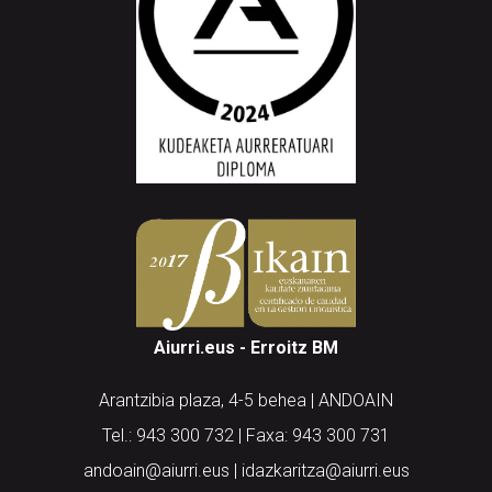
Aiurri.eus - Erroitz BM
Arantzibia plaza, 4-5 behea | ANDOAIN
Tel.: 943 300 732 | Faxa: 943 300 731
andoain@aiurri.eus | idazkaritza@aiurri.eus