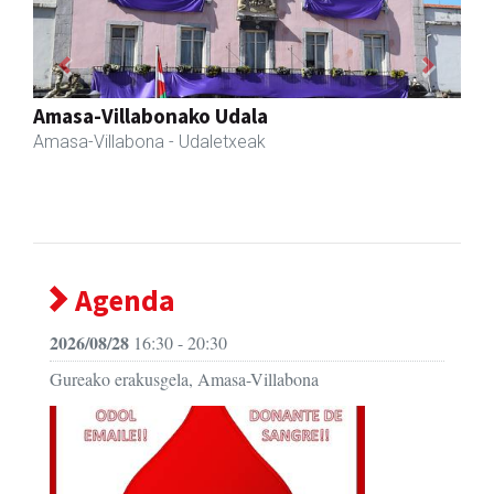
Previous
Next
Sahatsa belar-denda eta dietetika zentrua
Amasa-Villabona
- Belar-denda
Agenda
2026/08/28
16:30 - 20:30
Gureako erakusgela, Amasa-Villabona