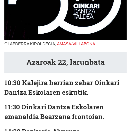
OLAEDERRA KIROLDEGIA,
AMASA-VILLABONA
Azaroak 22,
larunbata
10:30
Kalejira herrian zehar Oinkari
Dantza Eskolaren eskutik.
11:30
Oinkari Dantza Eskolaren
emanaldia Bearzana frontoian.