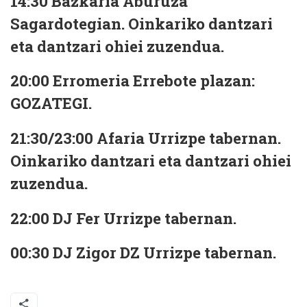
14:30
Bazkaria Aburuza
Sagardotegian. Oinkariko dantzari
eta dantzari ohiei zuzendua.
20:00
Erromeria Errebote plazan:
GOZATEGI.
21:30/23:00
Afaria Urrizpe tabernan.
Oinkariko dantzari eta dantzari ohiei
zuzendua.
22:00
DJ Fer Urrizpe tabernan.
00:30
DJ Zigor DZ Urrizpe tabernan.