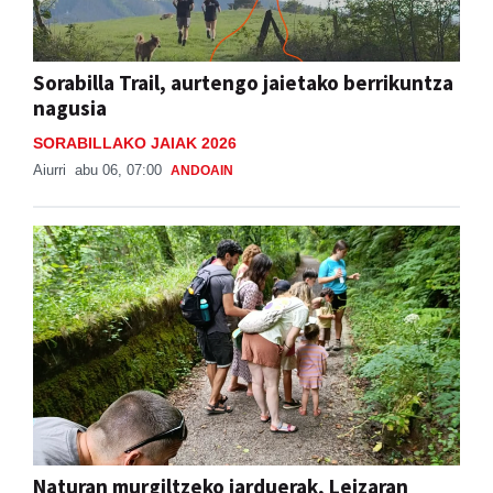
Sorabilla Trail, aurtengo jaietako berrikuntza
nagusia
SORABILLAKO JAIAK 2026
Aiurri
abu 06, 07:00
ANDOAIN
Naturan murgiltzeko jarduerak, Leizaran