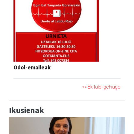
Odol-emaileak
»» Ekitaldi gehiago
Ikusienak