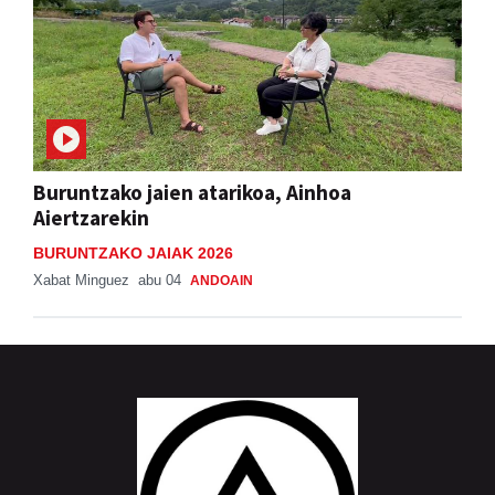
Buruntzako jaien atarikoa, Ainhoa
Aiertzarekin
BURUNTZAKO JAIAK 2026
Xabat Minguez
abu 04
ANDOAIN