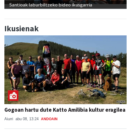
Santioak laburbiltzeko bideo ikusgarria
Ikusienak
Gogoan hartu dute Katto Amilibia kultur eragilea
Aiurri
abu 08, 13:24
ANDOAIN