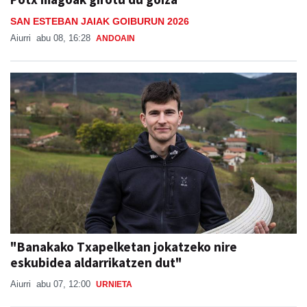
SAN ESTEBAN JAIAK GOIBURUN 2026
Aiurri
abu 08, 16:28
ANDOAIN
"Banakako Txapelketan jokatzeko nire
eskubidea aldarrikatzen dut"
Aiurri
abu 07, 12:00
URNIETA