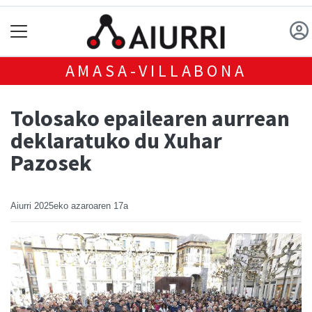
AMASA-VILLABONA
Tolosako epailearen aurrean
deklaratuko du Xuhar
Pazosek
Aiurri
2025eko azaroaren 17a