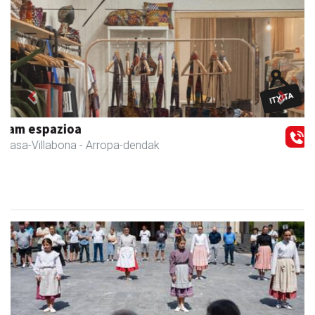
Previous
Next
Amasa-Villabonako Udala
Amasa-Villabona
- Udaletxeak