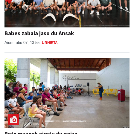
Babes zabala jaso du Ansak
Aiurri
abu 07, 13:55
URNIETA
Potx magoak girotu du goiza