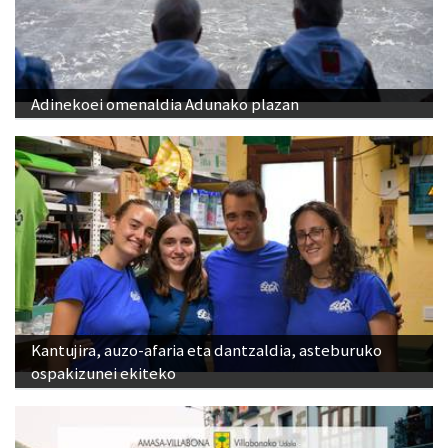
Adinekoei omenaldia Adunako plazan
Kantujira, auzo-afaria eta dantzaldia, asteburuko
ospakizunei ekiteko