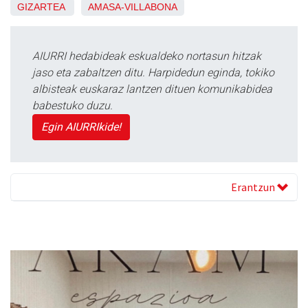
GIZARTEA
AMASA-VILLABONA
AIURRI hedabideak eskualdeko nortasun hitzak
jaso eta zabaltzen ditu. Harpidedun eginda, tokiko
albisteak euskaraz lantzen dituen komunikabidea
babestuko duzu.
Egin AIURRIkide!
Erantzun