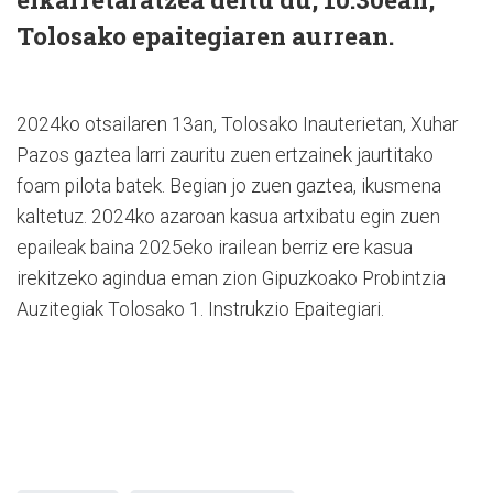
Tolosako epaitegiaren aurrean.
2024ko otsailaren 13an, Tolosako Inauterietan, Xuhar
Pazos gaztea larri zauritu zuen ertzainek jaurtitako
foam pilota batek. Begian jo zuen gaztea, ikusmena
kaltetuz. 2024ko azaroan kasua artxibatu egin zuen
epaileak baina 2025eko irailean berriz ere kasua
irekitzeko agindua eman zion Gipuzkoako Probintzia
Auzitegiak Tolosako 1. Instrukzio Epaitegiari.