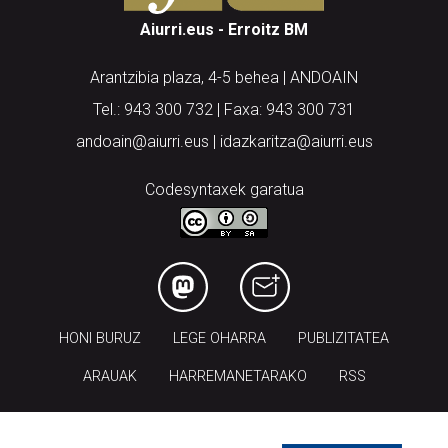
Aiurri.eus - Erroitz BM
Arantzibia plaza, 4-5 behea | ANDOAIN
Tel.: 943 300 732 | Faxa: 943 300 731
andoain@aiurri.eus | idazkaritza@aiurri.eus
Codesyntaxek garatua
HONI BURUZ
LEGE OHARRA
PUBLIZITATEA
ARAUAK
HARREMANETARAKO
RSS