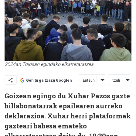
2024an Tolosan egindako elkarretaratzea
Entzun
Itzuli
Gehitu gaitzazu Googlen
Goizean egingo du Xuhar Pazos gazte
billabonatarrak epailearen aurreko
deklarazioa. Xuhar herri plataformak
gazteari babesa emateko
elkarretaratzea deitu du, 10:30ean,