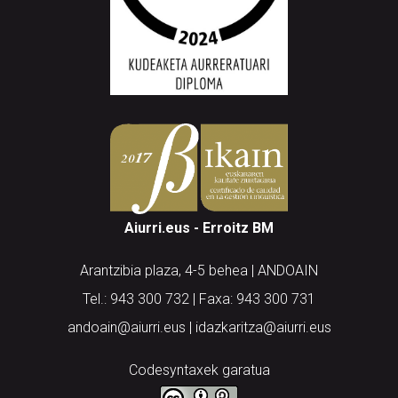
Aiurri.eus - Erroitz BM
Arantzibia plaza, 4-5 behea | ANDOAIN
Tel.: 943 300 732 | Faxa: 943 300 731
andoain@aiurri.eus | idazkaritza@aiurri.eus
Codesyntaxek garatua