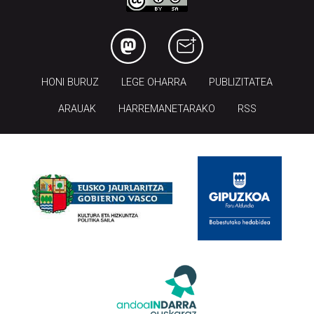
HONI BURUZ
LEGE OHARRA
PUBLIZITATEA
ARAUAK
HARREMANETARAKO
RSS