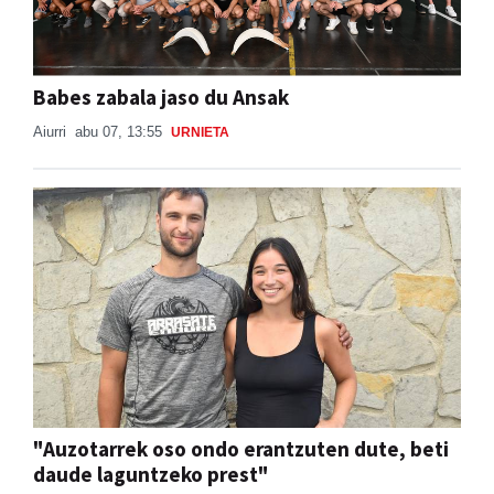
Babes zabala jaso du Ansak
Aiurri
abu 07, 13:55
URNIETA
"Auzotarrek oso ondo erantzuten dute, beti
daude laguntzeko prest"