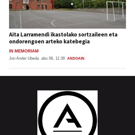
Aita Larramendi ikastolako sortzaileen eta
ondorengoen arteko katebegia
IN MEMORIAM
Jon Ander Ubeda
abu 06, 11:38
ANDOAIN