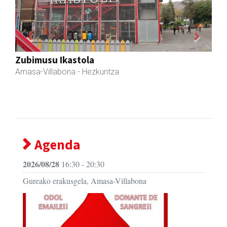
Previous
Next
Erniobea BHI
Amasa-Villabona
- Hezkuntza
Agenda
2026/08/28
16:30 - 20:30
Gureako erakusgela, Amasa-Villabona