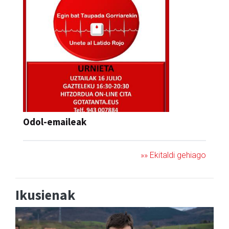
Odol-emaileak
»» Ekitaldi gehiago
Ikusienak