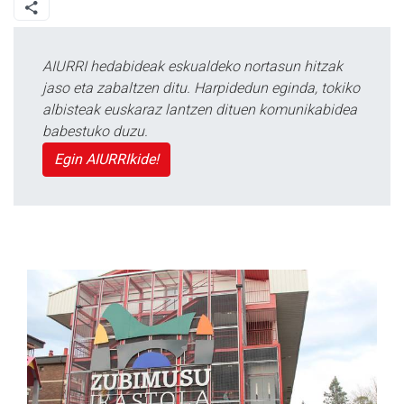
AIURRI hedabideak eskualdeko nortasun hitzak
jaso eta zabaltzen ditu. Harpidedun eginda, tokiko
albisteak euskaraz lantzen dituen komunikabidea
babestuko duzu.
Egin AIURRIkide!