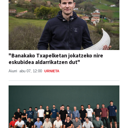
"Banakako Txapelketan jokatzeko nire
eskubidea aldarrikatzen dut"
Aiurri
abu 07, 12:00
URNIETA