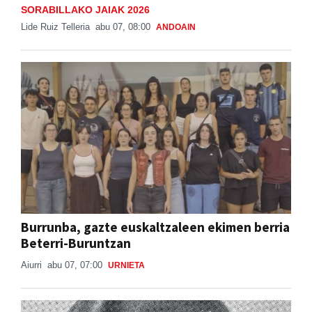
SORABILLAKO JAIAK 2026
Lide Ruiz Telleria
abu 07, 08:00
ANDOAIN
Burrunba, gazte euskaltzaleen ekimen berria
Beterri-Buruntzan
Aiurri
abu 07, 07:00
URNIETA