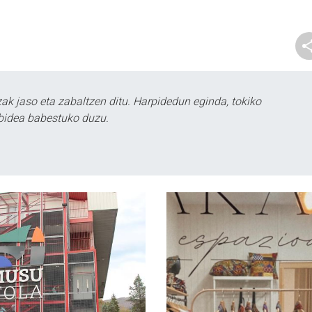
k jaso eta zabaltzen ditu. Harpidedun eginda, tokiko
bidea babestuko duzu.