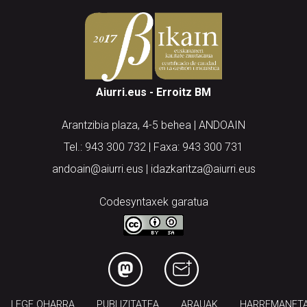
Aiurri.eus - Erroitz BM
Arantzibia plaza, 4-5 behea | ANDOAIN
Tel.: 943 300 732 | Faxa: 943 300 731
andoain@aiurri.eus | idazkaritza@aiurri.eus
Codesyntaxek garatua
LEGE OHARRA
PUBLIZITATEA
ARAUAK
HARREMANET