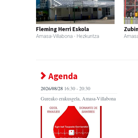
Fleming Herri Eskola
Zubim
Amasa-Villabona
- Hezkuntza
Amasa
Agenda
2026/08/28
16:30 - 20:30
Gureako erakusgela, Amasa-Villabona