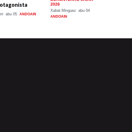
otagonista
2026
Xabat Minguez
abu 04
rri
abu 05
ANDOAIN
ANDOAIN