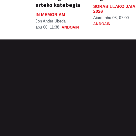
arteko katebegia
SORABILLAKO JAIA
2026
IN MEMORIAM
Aiurri
abu 06, 07:00
Jon Ander Ubeda
ANDOAIN
abu 06, 11:38
ANDOAIN