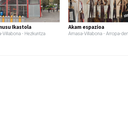
usu Ikastola
Akam espazioa
-Villabona
- Hezkuntza
Amasa-Villabona
- Arropa-de