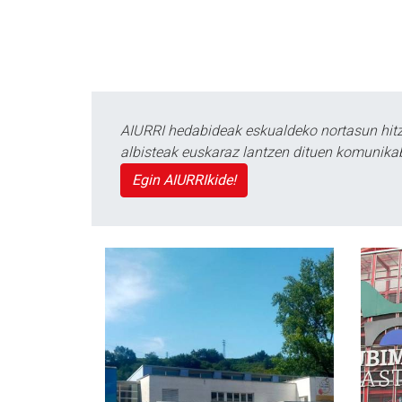
AIURRI hedabideak eskualdeko nortasun hitza
albisteak euskaraz lantzen dituen komunika
Egin AIURRIkide!