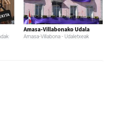
Amasa-Villabonako Udala
ndak
Amasa-Villabona
- Udaletxeak