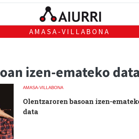
AMASA-VILLABONA
oan izen-emateko dat
AMASA-VILLABONA
Olentzaroren basoan izen-ematek
data