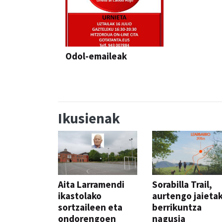
Odol-emaileak
Ikusienak
Aita Larramendi
Sorabilla Trail,
ikastolako
aurtengo jaieta
sortzaileen eta
berrikuntza
ondorengoen
nagusia