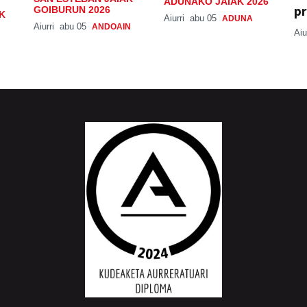
ADUNAKO JAIAK 2026
pr
GOIBURUN 2026
K
Aiurri
abu 05
ADUNA
Aiurri
abu 05
ANDOAIN
Aiu