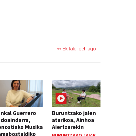
»» Ekitaldi gehiago
nkal Guerrero
Buruntzako jaien
doaindarra,
atarikoa, Ainhoa
nostiako Musika
Aiertzarekin
amabostaldiko
BURUNTZAKO JAIAK