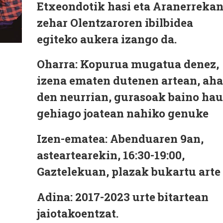
Etxeondotik hasi eta Aranerreka
zehar Olentzaroren ibilbidea
egiteko aukera izango da.
Oharra: Kopurua mugatua denez,
izena ematen dutenen artean, aha
den neurrian, gurasoak baino hau
gehiago joatean nahiko genuke
Izen-ematea: Abenduaren 9an,
asteartearekin, 16:30-19:00,
Gaztelekuan, plazak bukartu arte
Adina: 2017-2023 urte bitartean
jaiotakoentzat.