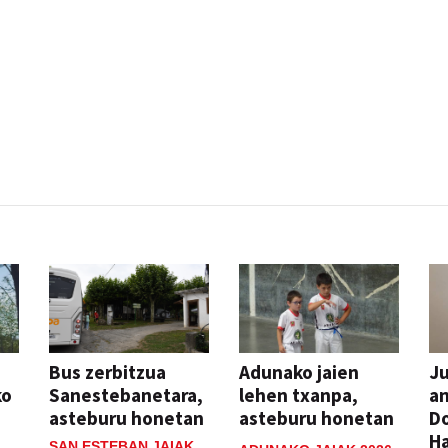
Bus zerbitzua
Adunako jaien
Ju
ko
Sanestebanetara,
lehen txanpa,
an
asteburu honetan
asteburu honetan
Do
H
SAN ESTEBAN JAIAK