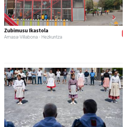
Previous
Next
Eizmendi anaiak
Amasa-Villabona
- Armategia