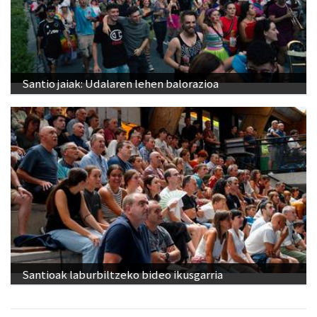
Santio jaiak: Udalaren lehen balorazioa
Santioak laburbiltzeko bideo ikusgarria