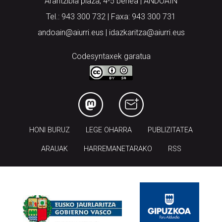
Arantzibia plaza, 4-5 behea | ANDOAIN
Tel.: 943 300 732 | Faxa: 943 300 731
andoain@aiurri.eus | idazkaritza@aiurri.eus
Codesyntaxek garatua
HONI BURUZ
LEGE OHARRA
PUBLIZITATEA
ARAUAK
HARREMANETARAKO
RSS