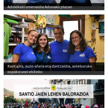
Adinekoei omenaldia Adunako plazan
Kantujira, auzo-afaria eta dantzaldia, asteburuko
ospakizunei ekiteko