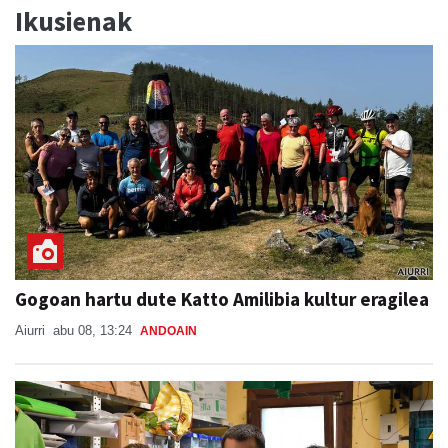
Ikusienak
Gogoan hartu dute Katto Amilibia kultur eragilea
Aiurri
abu 08, 13:24
ANDOAIN