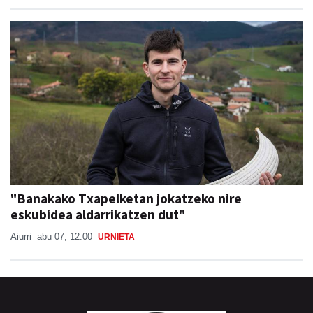
"Banakako Txapelketan jokatzeko nire
eskubidea aldarrikatzen dut"
Aiurri
abu 07, 12:00
URNIETA