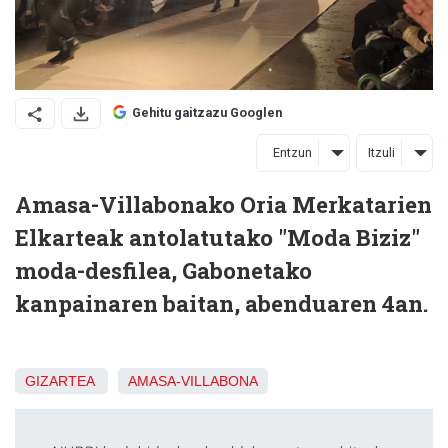
Gehitu gaitzazu Googlen
Entzun
Itzuli
Amasa-Villabonako Oria Merkatarien
Elkarteak antolatutako "Moda Biziz"
moda-desfilea, Gabonetako
kanpainaren baitan, abenduaren 4an.
GIZARTEA
AMASA-VILLABONA