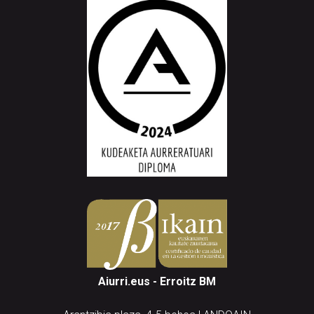
Aiurri.eus - Erroitz BM