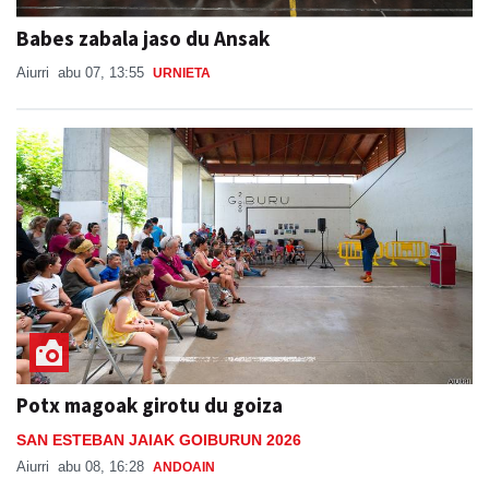
Babes zabala jaso du Ansak
Aiurri
abu 07, 13:55
URNIETA
Potx magoak girotu du goiza
SAN ESTEBAN JAIAK GOIBURUN 2026
Aiurri
abu 08, 16:28
ANDOAIN