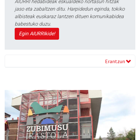
AIURRI hedabideak eskualdeko nortasun hitzak
jaso eta zabaltzen ditu. Harpidedun eginda, tokiko
albisteak euskaraz lantzen dituen komunikabidea
babestuko duzu.
Egin AIURRIkide!
Erantzun