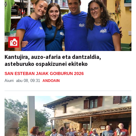
Kantujira, auzo-afaria eta dantzaldia,
asteburuko ospakizunei ekiteko
SAN ESTEBAN JAIAK GOIBURUN 2026
Aiurri
abu 08, 09:31
ANDOAIN