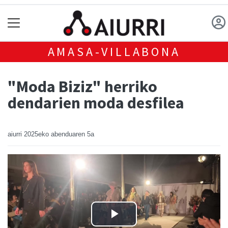
AMASA-VILLABONA
"Moda Biziz" herriko
dendarien moda desfilea
aiurri
2025eko abenduaren 5a