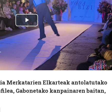
a Merkatarien Elkarteak antolatutako
filea, Gabonetako kanpainaren baitan,