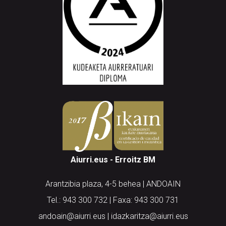
Aiurri.eus - Erroitz BM
Arantzibia plaza, 4-5 behea | ANDOAIN
Tel.: 943 300 732 | Faxa: 943 300 731
andoain@aiurri.eus | idazkaritza@aiurri.eus