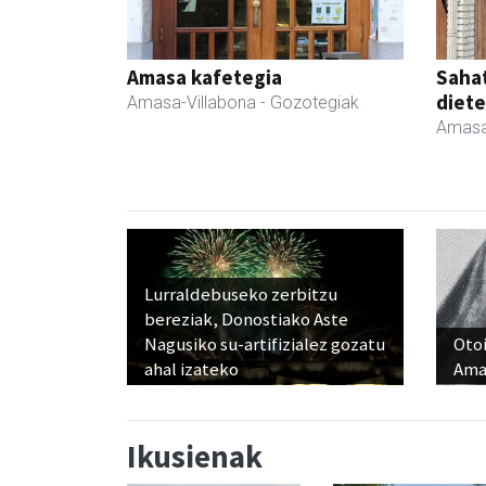
Amasa kafetegia
Sahat
diete
Amasa-Villabona
- Gozotegiak
Amasa
Lurraldebuseko zerbitzu
bereziak, Donostiako Aste
Nagusiko su-artifizialez gozatu
Otoi
ahal izateko
Ama
Ikusienak