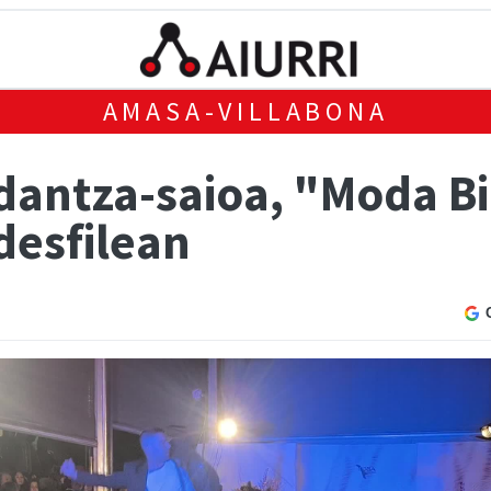
AMASA-VILLABONA
dantza-saioa, "Moda Bi
desfilean