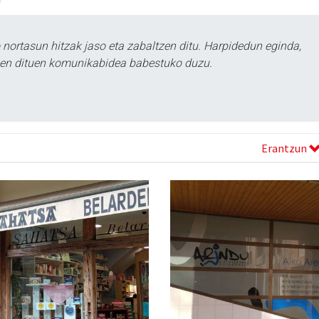
ortasun hitzak jaso eta zabaltzen ditu. Harpidedun eginda,
tzen dituen komunikabidea babestuko duzu.
Erantzun