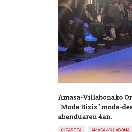
Amasa-Villabonako Ori
"Moda Biziz" moda-des
abenduaren 4an.
GIZARTEA
AMASA-VILLABONA