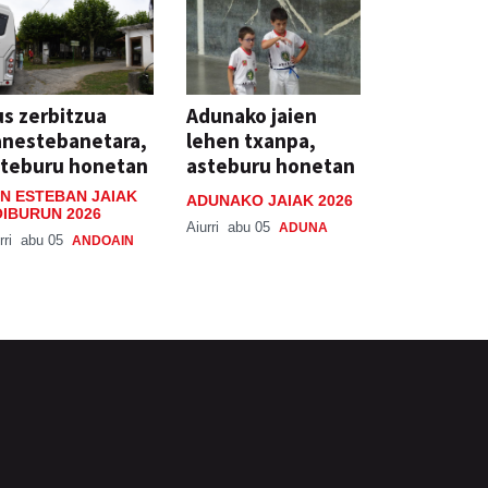
s zerbitzua
Adunako jaien
anestebanetara,
lehen txanpa,
steburu honetan
asteburu honetan
N ESTEBAN JAIAK
ADUNAKO JAIAK 2026
IBURUN 2026
Aiurri
abu 05
ADUNA
rri
abu 05
ANDOAIN