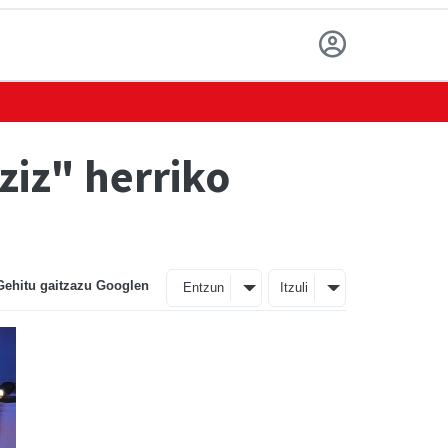
ziz" herriko
Gehitu gaitzazu Googlen
Entzun
Itzuli