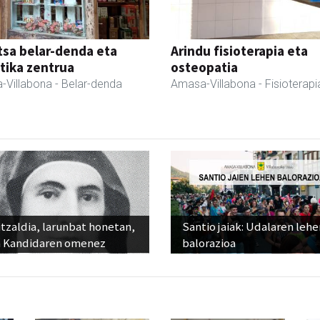
sa belar-denda eta
Arindu fisioterapia eta
tika zentrua
osteopatia
-Villabona
- Belar-denda
Amasa-Villabona
- Fisioterapi
tzaldia, larunbat honetan,
Santio jaiak: Udalaren lehe
 Kandidaren omenez
balorazioa