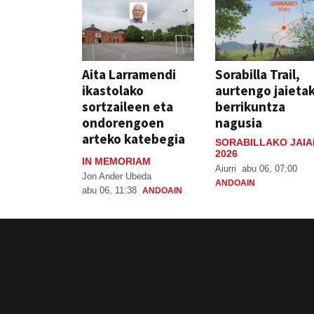
Aita Larramendi
Sorabilla Trail,
ikastolako
aurtengo jaieta
sortzaileen eta
berrikuntza
ondorengoen
nagusia
arteko katebegia
SORABILLAKO JAIA
2026
IN MEMORIAM
Aiurri
abu 06, 07:00
Jon Ander Ubeda
ANDOAIN
abu 06, 11:38
ANDOAIN