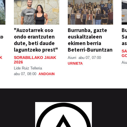
"Auzotarrek oso
Burrunba, gazte
Bu
ko
ondo erantzuten
euskaltzaleen
S
dute, beti daude
ekimen berria
a
laguntzeko prest"
Beterri-Buruntzan
SA
GO
K
SORABILLAKO JAIAK
Aiurri
abu 07, 07:00
2026
Aiu
URNIETA
Lide Ruiz Telleria
abu 07, 08:00
ANDOAIN