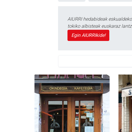
AIURRI hedabideak eskualdeko n
tokiko albisteak euskaraz lan
Egin AIURRIkide!