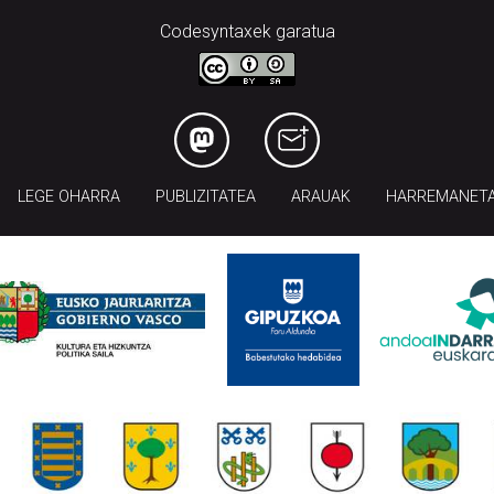
Codesyntaxek garatua
LEGE OHARRA
PUBLIZITATEA
ARAUAK
HARREMANET