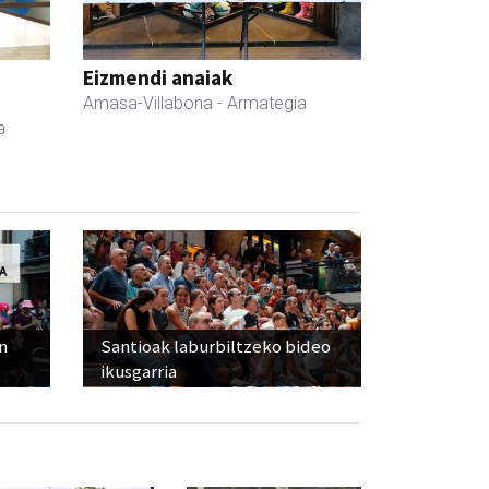
Eizmendi anaiak
Amasa-Villabona
- Armategia
a
n
Santioak laburbiltzeko bideo
ikusgarria