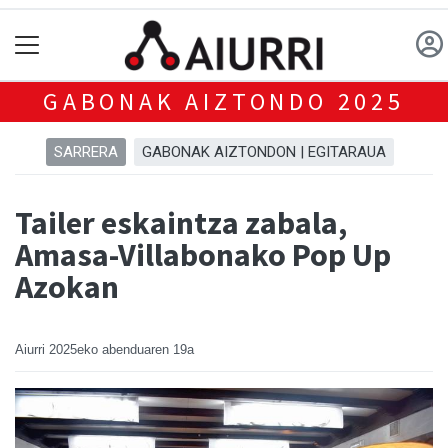
GABONAK AIZTONDO 2025
SARRERA
GABONAK AIZTONDON | EGITARAUA
Tailer eskaintza zabala,
Amasa-Villabonako Pop Up
Azokan
Aiurri
2025eko abenduaren 19a