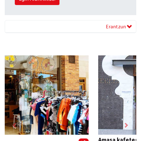
Erantzun
Previous
Next
Amasa kafetegia