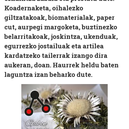
Koadernaketa, oihalezko
giltzatakoak, biomaterialak, paper
cut, aurpegi margoketa, buztinezko
belarritakoak, joskintza, ukenduak,
egurrezko jostailuak eta artilea
kardatzeko tailerrak izango dira
aukeran, doan. Haurrek heldu baten
laguntza izan beharko dute.