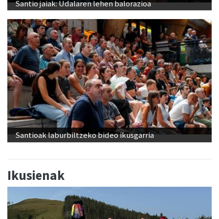
Santio jaiak: Udalaren lehen balorazioa
Santioak laburbiltzeko bideo ikusgarria
Ikusienak