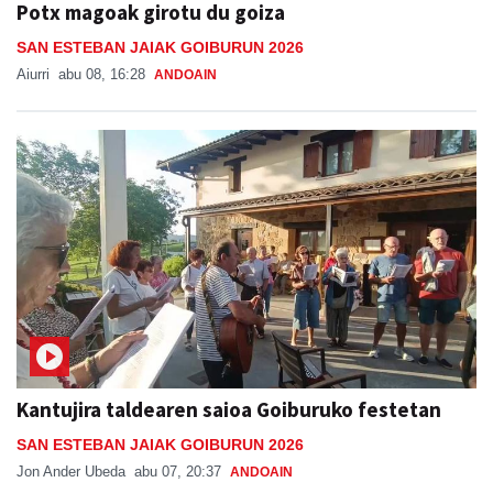
Potx magoak girotu du goiza
SAN ESTEBAN JAIAK GOIBURUN 2026
Aiurri
abu 08, 16:28
ANDOAIN
Kantujira taldearen saioa Goiburuko festetan
SAN ESTEBAN JAIAK GOIBURUN 2026
Jon Ander Ubeda
abu 07, 20:37
ANDOAIN