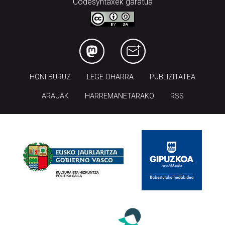
Codesyntaxek garatua
HONI BURUZ
LEGE OHARRA
PUBLIZITATEA
ARAUAK
HARREMANETARAKO
RSS