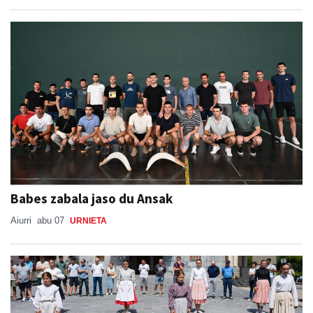
Babes zabala jaso du Ansak
Aiurri
abu 07
URNIETA