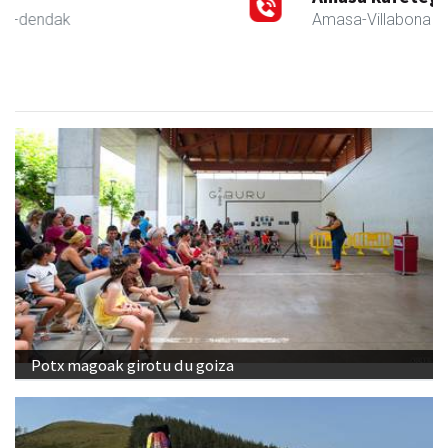
Amasa-Villabona
- Gozotegiak
Potx magoak girotu du goiza