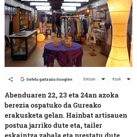
Entzun
Itzuli
Gehitu gaitzazu Googlen
Abenduaren 22, 23 eta 24an azoka
berezia ospatuko da Gureako
erakusketa gelan. Hainbat artisauen
postua jarriko dute eta, tailer
eskaintza zabala eta prestatu dute.