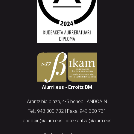
Aiurri.eus - Erroitz BM
Arantzibia plaza, 4-5 behea | ANDOAIN
Tel.: 943 300 732 | Faxa: 943 300 731
andoain@aiurri.eus | idazkaritza@aiurri.eus