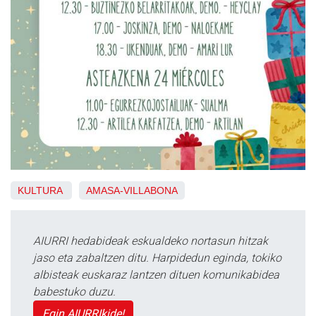
KULTURA
AMASA-VILLABONA
AIURRI hedabideak eskualdeko nortasun hitzak
jaso eta zabaltzen ditu. Harpidedun eginda, tokiko
albisteak euskaraz lantzen dituen komunikabidea
babestuko duzu.
Egin AIURRIkide!