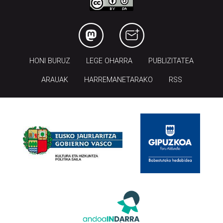
HONI BURUZ
LEGE OHARRA
PUBLIZITATEA
ARAUAK
HARREMANETARAKO
RSS