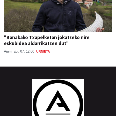
"Banakako Txapelketan jokatzeko nire
eskubidea aldarrikatzen dut"
Aiurri
abu 07, 12:00
URNIETA