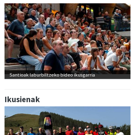
Santioak laburbiltzeko bideo ikusgarria
Ikusienak