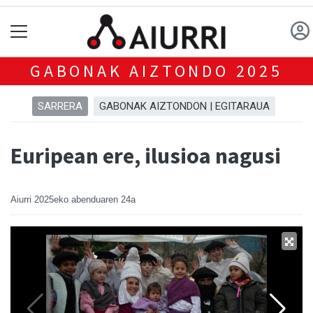
GABONAK AIZTONDO 2025
SARRERA
GABONAK AIZTONDON | EGITARAUA
Euripean ere, ilusioa nagusi
Aiurri
2025eko abenduaren 24a