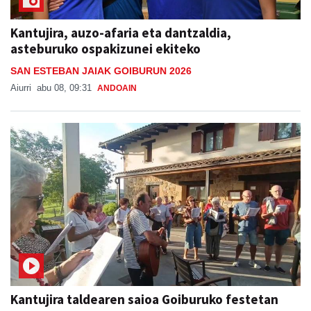
Kantujira, auzo-afaria eta dantzaldia,
asteburuko ospakizunei ekiteko
SAN ESTEBAN JAIAK GOIBURUN 2026
Aiurri
abu 08, 09:31
ANDOAIN
Kantujira taldearen saioa Goiburuko festetan