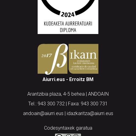
Aiurri.eus - Erroitz BM
Arantzibia plaza, 4-5 behea | ANDOAIN
Tel.: 943 300 732 | Faxa: 943 300 731
andoain@aiurri.eus | idazkaritza@aiurri.eus
Codesyntaxek garatua