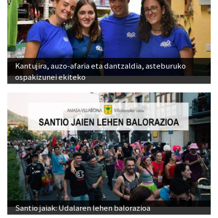
Kantujira, auzo-afaria eta dantzaldia, asteburuko
ospakizunei ekiteko
Santio jaiak: Udalaren lehen balorazioa