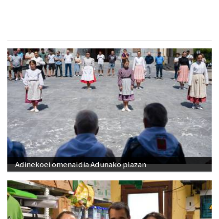
Adinekoei omenaldia Adunako plazan