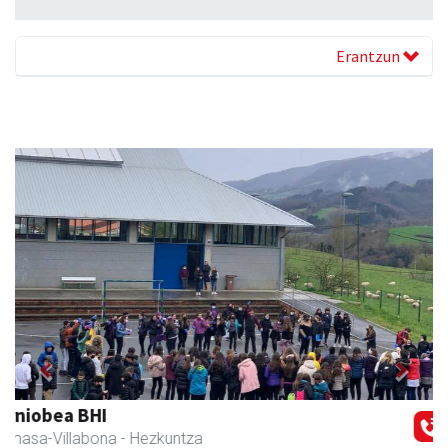
Erantzun
Previous
Next
Amasa-Villabonako Udala
Amasa-Villabona
- Udaletxeak