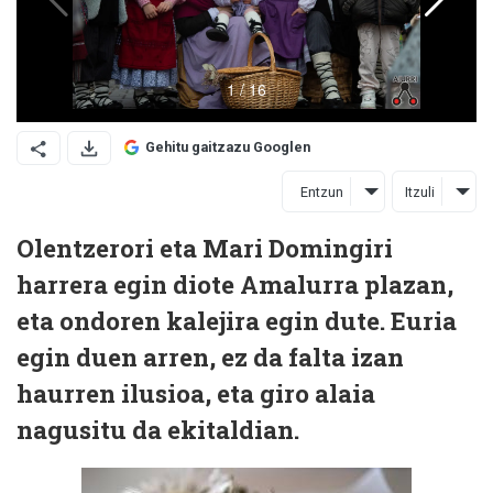
Gehitu gaitzazu Googlen
Entzun
Itzuli
Olentzerori eta Mari Domingiri
harrera egin diote Amalurra plazan,
eta ondoren kalejira egin dute. Euria
egin duen arren, ez da falta izan
haurren ilusioa, eta giro alaia
nagusitu da ekitaldian.