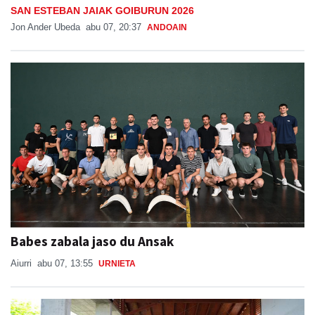
SAN ESTEBAN JAIAK GOIBURUN 2026
Jon Ander Ubeda
abu 07, 20:37
ANDOAIN
Babes zabala jaso du Ansak
Aiurri
abu 07, 13:55
URNIETA