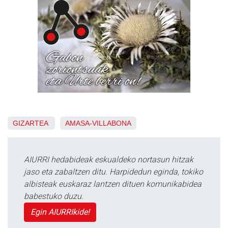
GIZARTEA
AMASA-VILLABONA
AIURRI hedabideak eskualdeko nortasun hitzak
jaso eta zabaltzen ditu. Harpidedun eginda, tokiko
albisteak euskaraz lantzen dituen komunikabidea
babestuko duzu.
Egin AIURRIkide!