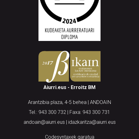
Aiurri.eus - Erroitz BM
Arantzibia plaza, 4-5 behea | ANDOAIN
Tel.: 943 300 732 | Faxa: 943 300 731
andoain@aiurri.eus | idazkaritza@aiurri.eus
Codesyntaxek garatua