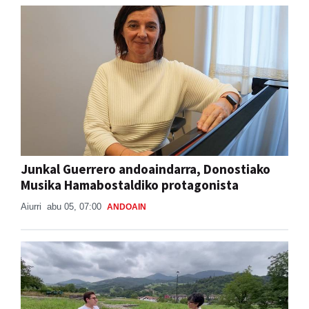
Junkal Guerrero andoaindarra, Donostiako
Musika Hamabostaldiko protagonista
Aiurri
abu 05, 07:00
ANDOAIN