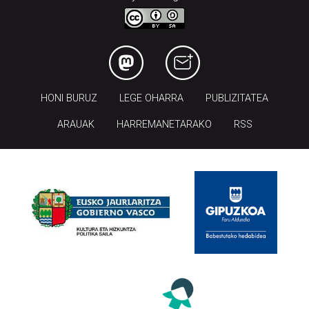
HONI BURUZ
LEGE OHARRA
PUBLIZITATEA
ARAUAK
HARREMANETARAKO
RSS