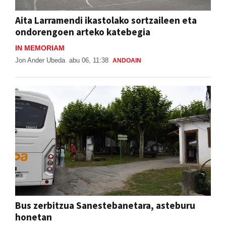
Aita Larramendi ikastolako sortzaileen eta
ondorengoen arteko katebegia
IN MEMORIAM
Jon Ander Ubeda
abu 06, 11:38
ANDOAIN
Bus zerbitzua Sanestebanetara, asteburu
honetan