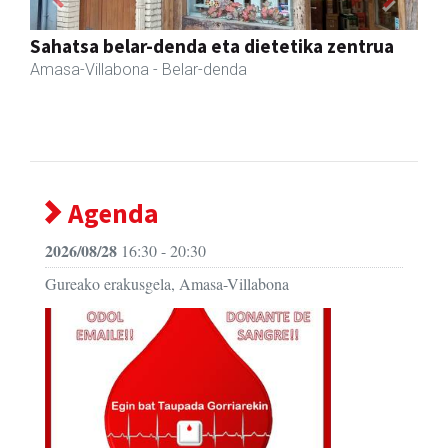
Previous
Next
Fleming Herri Eskola
Amasa-Villabona
- Hezkuntza
Agenda
2026/08/28
16:30 - 20:30
Gureako erakusgela, Amasa-Villabona