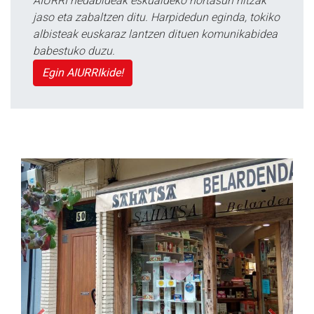
AIURRI hedabideak eskualdeko nortasun hitzak
jaso eta zabaltzen ditu. Harpidedun eginda, tokiko
albisteak euskaraz lantzen dituen komunikabidea
babestuko duzu.
Egin AIURRIkide!