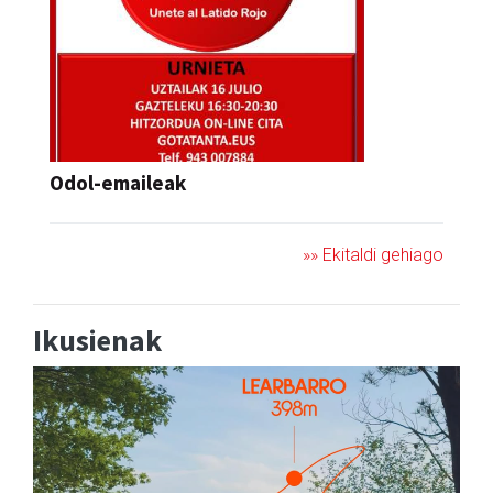
Odol-emaileak
»» Ekitaldi gehiago
Ikusienak