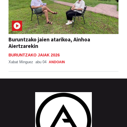
Buruntzako jaien atarikoa, Ainhoa
Aiertzarekin
BURUNTZAKO JAIAK 2026
Xabat Minguez
abu 04
ANDOAIN