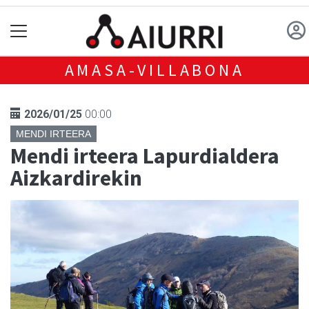
AMASA-VILLABONA
2026/01/25
00:00
MENDI IRTEERA
Mendi irteera Lapurdialdera
Aizkardirekin