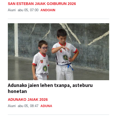
SAN ESTEBAN JAIAK GOIBURUN 2026
Aiurri
abu 05, 07:00
ANDOAIN
Adunako jaien lehen txanpa, asteburu
honetan
ADUNAKO JAIAK 2026
Aiurri
abu 05, 08:47
ADUNA