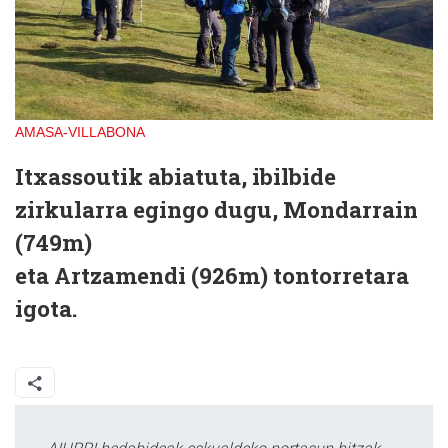
AMASA-VILLABONA
Itxassoutik abiatuta, ibilbide
zirkularra egingo dugu, Mondarrain
(749m)
eta Artzamendi (926m) tontorretara
igota.