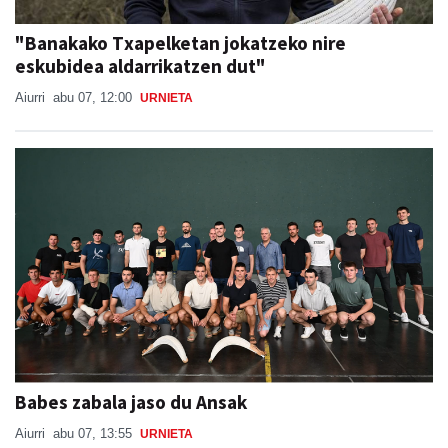
"Banakako Txapelketan jokatzeko nire
eskubidea aldarrikatzen dut"
Aiurri
abu 07, 12:00
URNIETA
Babes zabala jaso du Ansak
Aiurri
abu 07, 13:55
URNIETA