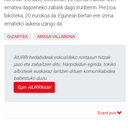
ematea dagoeneko zabalik dago Irunberrin. Prezioa,
bikoteka, 20 eurokoa da. Egunean bertan ere izena
emateko aukera izango da.
GIZARTEA
AMASA-VILLABONA
AIURRI hedabideak eskualdeko nortasun hitzak
jaso eta zabaltzen ditu. Harpidedun eginda, tokiko
albisteak euskaraz lantzen dituen komunikabidea
babestuko duzu.
Egin AIURRIkide!
Erantzun