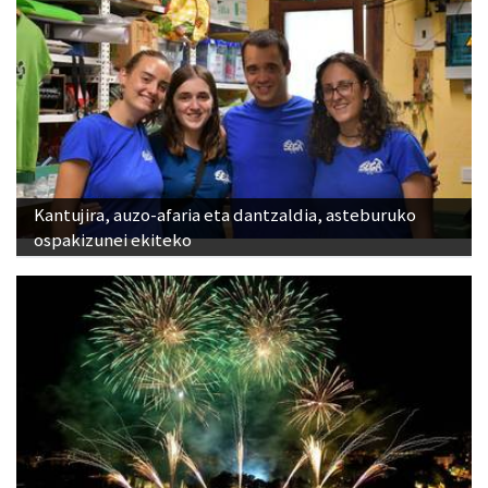
Kantujira, auzo-afaria eta dantzaldia, asteburuko
ospakizunei ekiteko