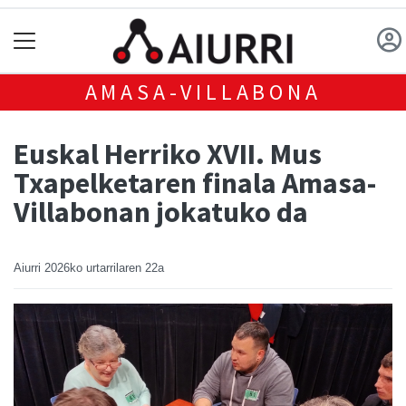
AMASA-VILLABONA
Euskal Herriko XVII. Mus
Txapelketaren finala Amasa-
Villabonan jokatuko da
Aiurri
2026ko urtarrilaren 22a