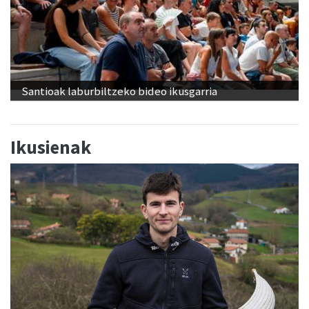
Santioak laburbiltzeko bideo ikusgarria
Ikusienak