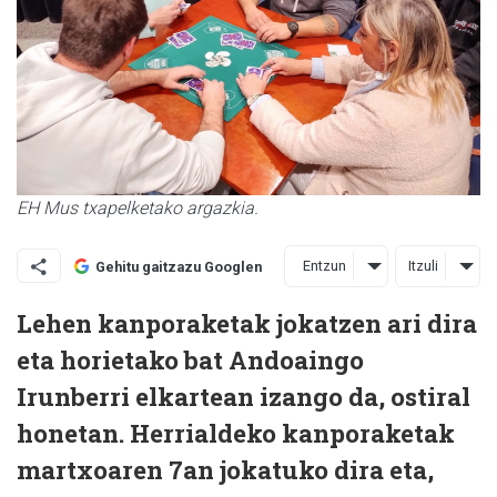
EH Mus txapelketako argazkia.
Entzun
Itzuli
Gehitu gaitzazu Googlen
Lehen kanporaketak jokatzen ari dira
eta horietako bat Andoaingo
Irunberri elkartean izango da, ostiral
honetan. Herrialdeko kanporaketak
martxoaren 7an jokatuko dira eta,