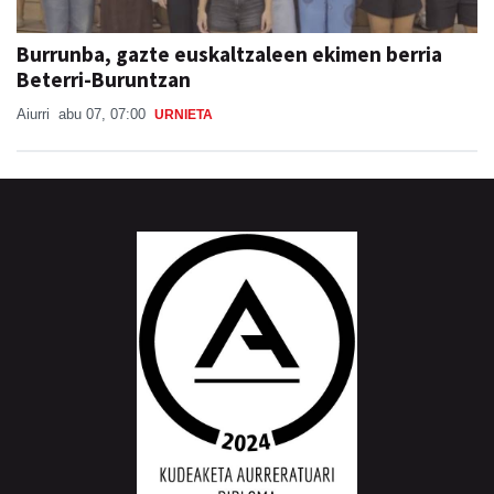
Burrunba, gazte euskaltzaleen ekimen berria
Beterri-Buruntzan
Aiurri
abu 07, 07:00
URNIETA