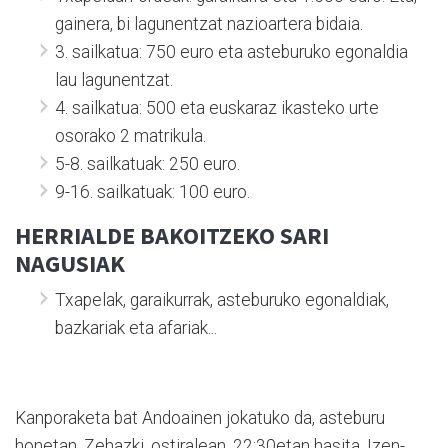
gainera, bi lagunentzat nazioartera bidaia.
3. sailkatua: 750 euro eta asteburuko egonaldia
lau lagunentzat.
4. sailkatua: 500 eta euskaraz ikasteko urte
osorako 2 matrikula.
5-8. sailkatuak: 250 euro.
9-16. sailkatuak: 100 euro.
HERRIALDE BAKOITZEKO SARI
NAGUSIAK
Txapelak, garaikurrak, asteburuko egonaldiak,
bazkariak eta afariak...
Kanporaketa bat Andoainen jokatuko da, asteburu
honetan. Zehazki, ostiralean, 22:30etan hasita. Izen-