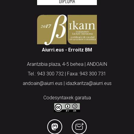
Aiurri.eus - Erroitz BM
Arantzibia plaza, 4-5 behea | ANDOAIN
Tel.: 943 300 732 | Faxa: 943 300 731
andoain@aiurri.eus | idazkaritza@aiurri.eus
Codesyntaxek garatua