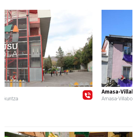
Previous
Next
Amasa-Villabonako Udala
Amasa-Villabona
- Udaletxeak