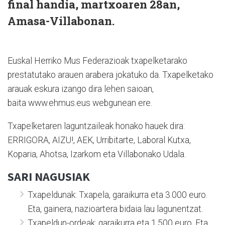
final handia, martxoaren 28an,
Amasa-Villabonan.
Euskal Herriko Mus Federazioak txapelketarako
prestatutako arauen arabera jokatuko da. Txapelketako
arauak eskura izango dira lehen saioan,
baita www.ehmus.eus webgunean ere.
Txapelketaren laguntzaileak honako hauek dira:
ERRIGORA, AIZU!, AEK, Urribitarte, Laboral Kutxa,
Koparia, Ahotsa, Izarkom eta Villabonako Udala.
SARI NAGUSIAK
Txapeldunak: Txapela, garaikurra eta 3.000 euro.
Eta, gainera, nazioartera bidaia lau lagunentzat.
Txapeldun-ordeak: garaikurra eta 1.500 euro. Eta,