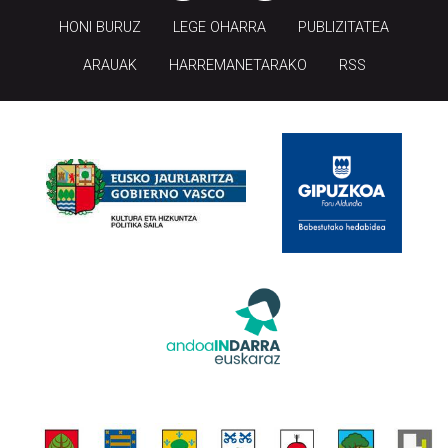
HONI BURUZ
LEGE OHARRA
PUBLIZITATEA
ARAUAK
HARREMANETARAKO
RSS