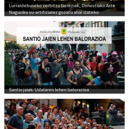
Lurraldebuseko zerbitzu bereziak, Donostiako Aste
Nagusiko su-artifizialez gozatu ahal izateko
Santio jaiak: Udalaren lehen balorazioa