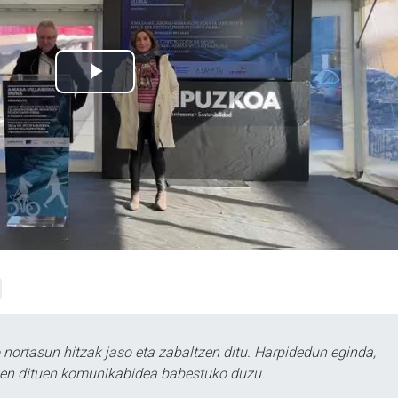
ortasun hitzak jaso eta zabaltzen ditu. Harpidedun eginda,
tzen dituen komunikabidea babestuko duzu.