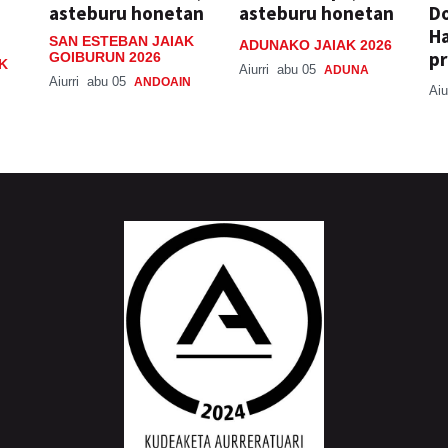
asteburu honetan
asteburu honetan
Do
H
SAN ESTEBAN JAIAK
ADUNAKO JAIAK 2026
pr
GOIBURUN 2026
K
Aiurri
abu 05
ADUNA
Aiurri
abu 05
ANDOAIN
Aiu