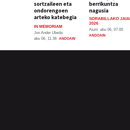
sortzaileen eta
berrikuntza
ondorengoen
nagusia
arteko katebegia
SORABILLAKO JAIA
2026
IN MEMORIAM
Aiurri
abu 06, 07:00
Jon Ander Ubeda
ANDOAIN
abu 06, 11:38
ANDOAIN