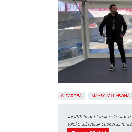
GIZARTEA
AMASA-VILLABONA
AIURRI hedabideak eskualdeko n
tokiko albisteak euskaraz lan