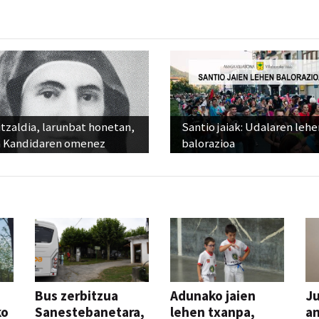
tzaldia, larunbat honetan,
Santio jaiak: Udalaren lehe
 Kandidaren omenez
balorazioa
Bus zerbitzua
Adunako jaien
Ju
ko
Sanestebanetara,
lehen txanpa,
an