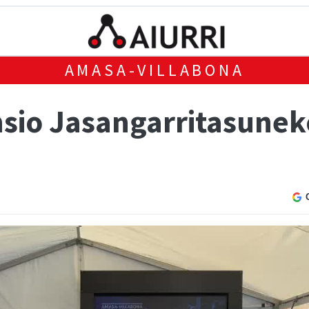
AMASA-VILLABONA
nsio Jasangarritasunek