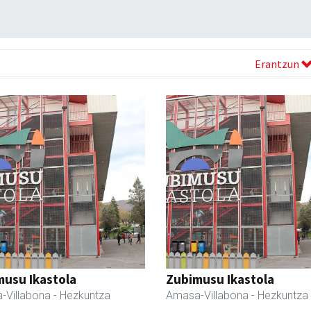
Erantzun
usu Ikastola
Zubimusu Ikastola
-Villabona
- Hezkuntza
Amasa-Villabona
- Hezkuntza