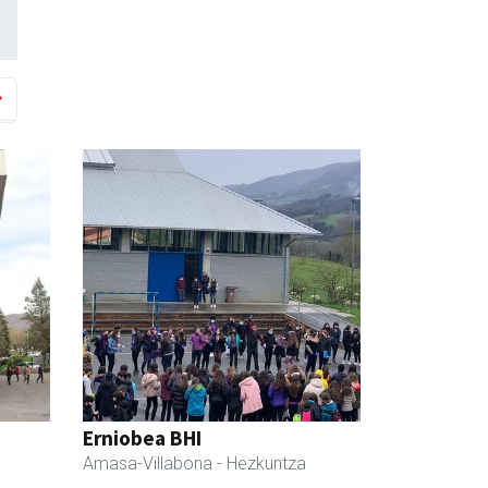
Erniobea BHI
Amasa-Villabona
- Hezkuntza