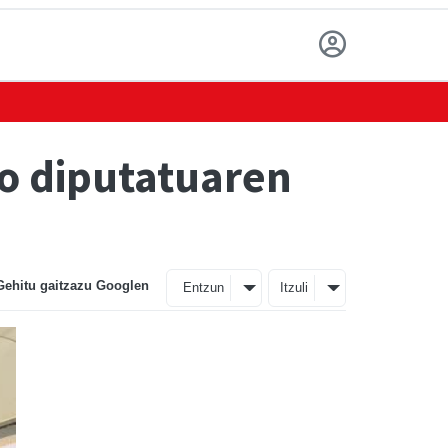
o diputatuaren
Gehitu gaitzazu Googlen
Entzun
Itzuli