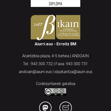
Aiurri.eus - Erroitz BM
Arantzibia plaza, 4-5 behea | ANDOAIN
Tel.: 943 300 732 | Faxa: 943 300 731
andoain@aiurri.eus | idazkaritza@aiurri.eus
Codesyntaxek garatua