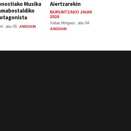
nostiako Musika
Aiertzarekin
amabostaldiko
BURUNTZAKO JAIAK
otagonista
2026
Xabat Minguez
abu 04
rri
abu 05
ANDOAIN
ANDOAIN