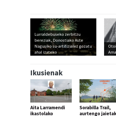
Lurraldebuseko zerbitzu
bereziak, Donostiako Aste
Nagusiko su-artifizialez gozatu
Otoi
ahal izateko
Ama
Ikusienak
Aita Larramendi
Sorabilla Trail,
ikastolako
aurtengo jaieta