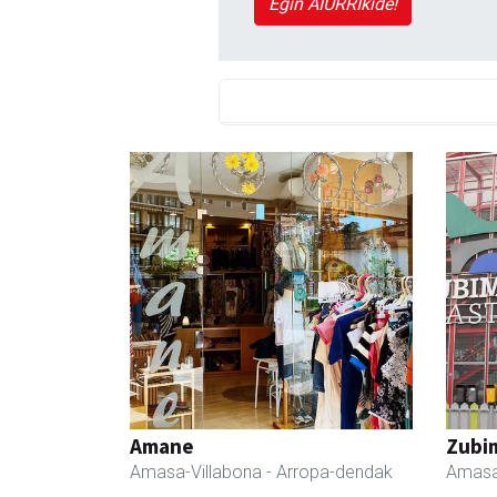
Egin AIURRIkide!
Amane
Zubim
Amasa-Villabona
- Arropa-dendak
Amasa