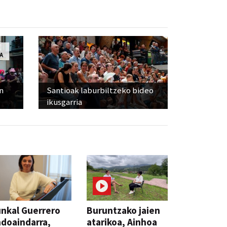
n
Santioak laburbiltzeko bideo
ikusgarria
nkal Guerrero
Buruntzako jaien
doaindarra,
atarikoa, Ainhoa