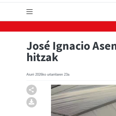
José Ignacio Ase
hitzak
Aiurri
2026ko urtarrilaren 23a