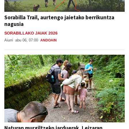
Sorabilla Trail, aurtengo jaietako berrikuntza
nagusia
SORABILLAKO JAIAK 2026
Aiurri
abu 06, 07:00
ANDOAIN
Naturan murgiltzeko jarduerak, Leizaran