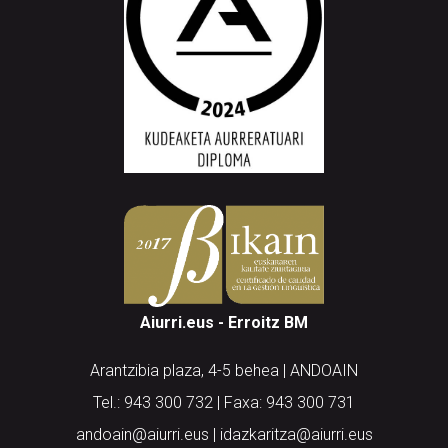
Aiurri.eus - Erroitz BM
Arantzibia plaza, 4-5 behea | ANDOAIN
Tel.: 943 300 732 | Faxa: 943 300 731
andoain@aiurri.eus | idazkaritza@aiurri.eus