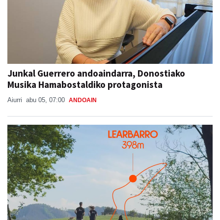
Junkal Guerrero andoaindarra, Donostiako
Musika Hamabostaldiko protagonista
Aiurri
abu 05, 07:00
ANDOAIN