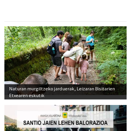
Naturan murgiltzeko jarduerak, Leizaran Bisitarien
Etxearen eskutik