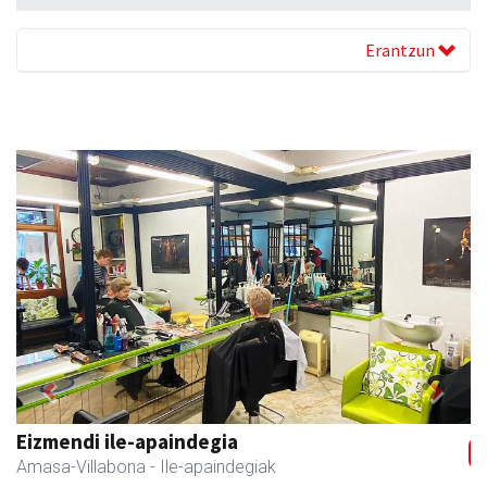
Erantzun
Previous
Next
Arindu fisioterapia eta osteopatia
Amasa-Villabona
- Fisioterapia