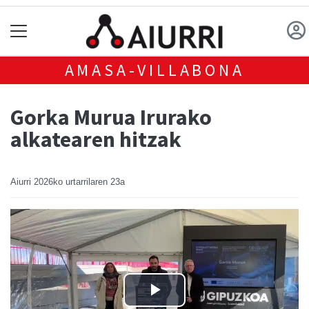
AMASA-VILLABONA
Gorka Murua Irurako
alkatearen hitzak
Aiurri
2026ko urtarrilaren 23a