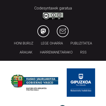
Codesyntaxek garatua
HONI BURUZ
LEGE OHARRA
PUBLIZITATEA
ARAUAK
HARREMANETARAKO
RSS