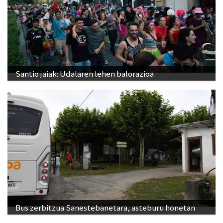
Santio jaiak: Udalaren lehen balorazioa
Bus zerbitzua Sanestebanetara, asteburu honetan