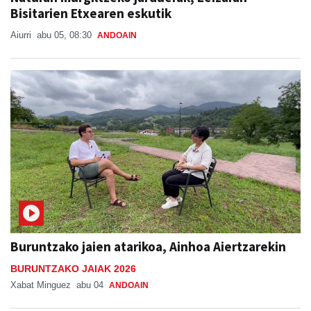
Bisitarien Etxearen eskutik
Aiurri
abu 05, 08:30
ANDOAIN
Buruntzako jaien atarikoa, Ainhoa Aiertzarekin
BURUNTZAKO JAIAK 2026
Xabat Minguez
abu 04
ANDOAIN