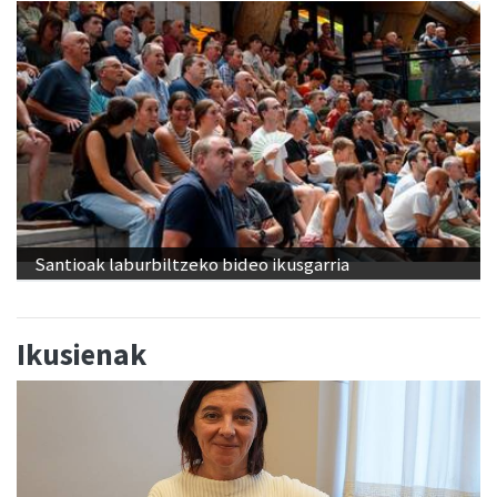
Santioak laburbiltzeko bideo ikusgarria
Ikusienak