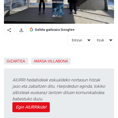
Gehitu gaitzazu Googlen
Entzun
Itzuli
GIZARTEA
AMASA-VILLABONA
AIURRI hedabideak eskualdeko nortasun hitzak
jaso eta zabaltzen ditu. Harpidedun eginda, tokiko
albisteak euskaraz lantzen dituen komunikabidea
babestuko duzu.
Egin AIURRIkide!