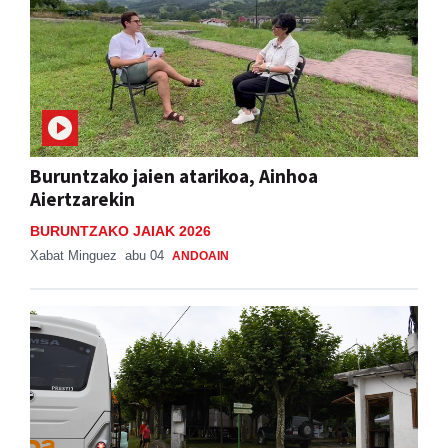
Buruntzako jaien atarikoa, Ainhoa
Aiertzarekin
BURUNTZAKO JAIAK 2026
Xabat Minguez
abu 04
ANDOAIN