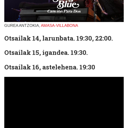
GUREA ANTZOKIA,
AMASA-VILLABONA
Otsailak 14, larunbata. 19:30, 22:00.
Otsailak 15, igandea. 19:30.
Otsailak 16, astelehena. 19:30