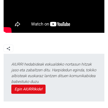
AIURRI hedabideak eskualdeko nortasun hitzak
jaso eta zabaltzen ditu. Harpidedun eginda, tokiko
albisteak euskaraz lantzen dituen komunikabidea
babestuko duzu.
Egin AIURRIkide!