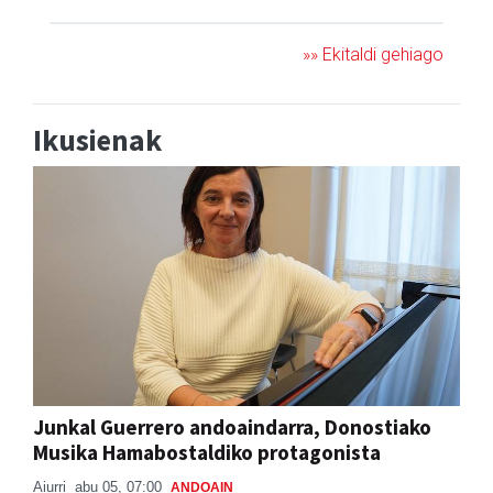
»» Ekitaldi gehiago
Ikusienak
Junkal Guerrero andoaindarra, Donostiako
Musika Hamabostaldiko protagonista
Aiurri
abu 05, 07:00
ANDOAIN