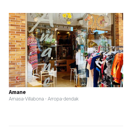
Previous
Next
Zubimusu Ikastola
Amasa-Villabona
- Hezkuntza