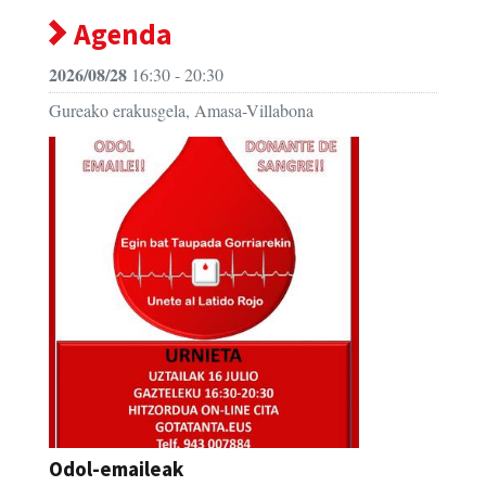
Agenda
2026/08/28
16:30 - 20:30
Gureako erakusgela, Amasa-Villabona
Odol-emaileak