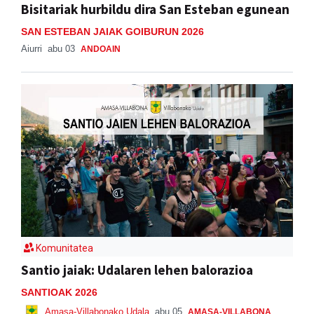
Bisitariak hurbildu dira San Esteban egunean
SAN ESTEBAN JAIAK GOIBURUN 2026
Aiurri
abu 03
ANDOAIN
Komunitatea
Santio jaiak: Udalaren lehen balorazioa
SANTIOAK 2026
Amasa-Villabonako Udala
abu 05
AMASA-VILLABONA