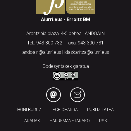
Aiurri.eus - Erroitz BM
Arantzibia plaza, 4-5 behea | ANDOAIN
Tel.: 943 300 732 | Faxa: 943 300 731
andoain@aiurri.eus | idazkaritza@aiurri.eus
Codesyntaxek garatua
HONI BURUZ
LEGE OHARRA
PUBLIZITATEA
ARAUAK
HARREMANETARAKO
RSS