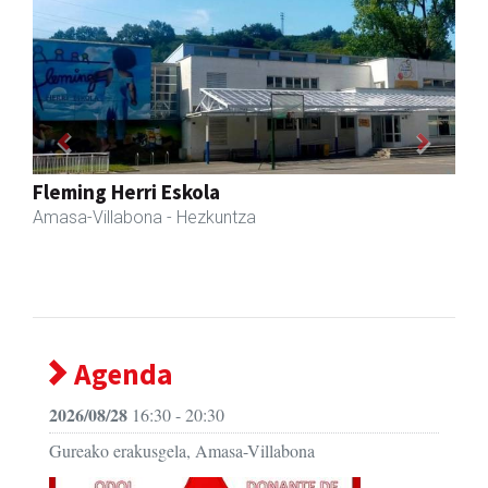
Previous
Next
Zubimusu Ikastola
Amasa-Villabona
- Hezkuntza
Agenda
2026/08/28
16:30 - 20:30
Gureako erakusgela, Amasa-Villabona