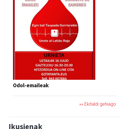
Odol-emaileak
»» Ekitaldi gehiago
Ikusienak