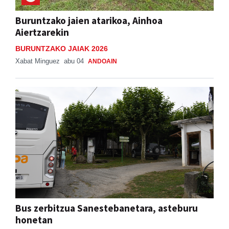
Buruntzako jaien atarikoa, Ainhoa
Aiertzarekin
BURUNTZAKO JAIAK 2026
Xabat Minguez
abu 04
ANDOAIN
Bus zerbitzua Sanestebanetara, asteburu
honetan