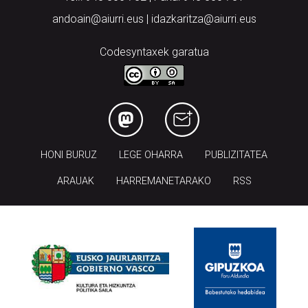
andoain@aiurri.eus | idazkaritza@aiurri.eus
Codesyntaxek garatua
HONI BURUZ
LEGE OHARRA
PUBLIZITATEA
ARAUAK
HARREMANETARAKO
RSS