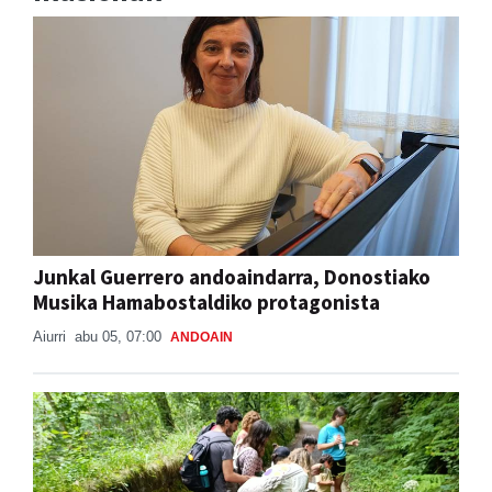
Junkal Guerrero andoaindarra, Donostiako
Musika Hamabostaldiko protagonista
Aiurri
abu 05, 07:00
ANDOAIN