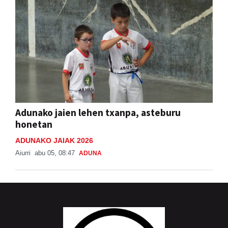
Adunako jaien lehen txanpa, asteburu
honetan
ADUNAKO JAIAK 2026
Aiurri
abu 05, 08:47
ADUNA