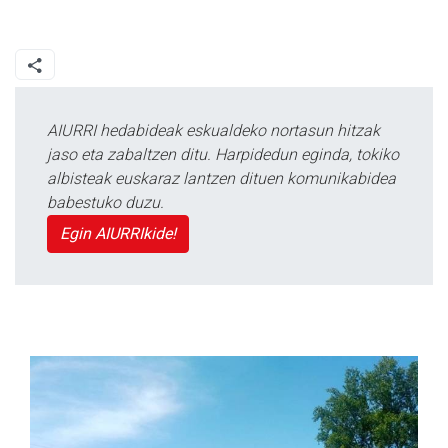
AIURRI hedabideak eskualdeko nortasun hitzak
jaso eta zabaltzen ditu. Harpidedun eginda, tokiko
albisteak euskaraz lantzen dituen komunikabidea
babestuko duzu.
Egin AIURRIkide!