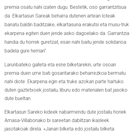
premia osatu nahi izaten dugu. Bestetik, oso garrantzitsua
da
Elkartasun Sareak beharra dutenen artean loteak
banatu baldin baditzake, elkartasuna erakutsi eta musu-truk
ekarpena egiten duen jende asko dagoelako da. Garrantzia
handia du horrek guretzat, esan nahi baitu jende solidarioa
badela gure herrian".
Larunbateko galleta eta esne bilketarekin, urte osoan
premia duen ume bati gosaritarako beharrezkoa bermatu
nahi diote. Ekarpena egin eta truke azokan parte hartuko
duten gaztetxoek jostailu, liburu edo materialen bat jasoko
dute bueltan.
Elkartasun Sareko kideek nabarmendu dute jostailu horiek
Amasa-Villabonako bi sareetan dabiltzan ikasleek
jasotakoak direla. «Janari bilketa edo jostailu bilketa