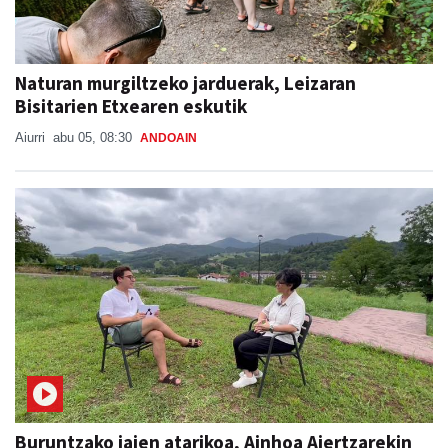
Naturan murgiltzeko jarduerak, Leizaran
Bisitarien Etxearen eskutik
Aiurri
abu 05, 08:30
ANDOAIN
Buruntzako jaien atarikoa, Ainhoa Aiertzarekin