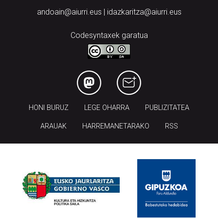
andoain@aiurri.eus | idazkaritza@aiurri.eus
Codesyntaxek garatua
HONI BURUZ
LEGE OHARRA
PUBLIZITATEA
ARAUAK
HARREMANETARAKO
RSS