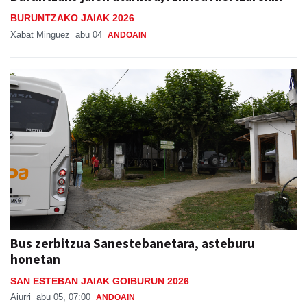
BURUNTZAKO JAIAK 2026
Xabat Minguez
abu 04
ANDOAIN
Bus zerbitzua Sanestebanetara, asteburu
honetan
SAN ESTEBAN JAIAK GOIBURUN 2026
Aiurri
abu 05, 07:00
ANDOAIN