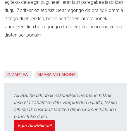
egiteko deia egin dugunean, erantzun paregabea jaso izan
dugu. Zoritxarrez etorkizunean egongo da oraindik premia
izango duen jendea, baina herritarren jarrera honek
ziurtatzen digu beti egongo direla egoera honi erantzungo
dioten pertsonak».
GIZARTEA
AMASA-VILLABONA
AIURRI hedabideak eskualdeko nortasun hitzak
jaso eta zabaltzen ditu. Harpidedun eginda, tokiko
albisteak euskaraz lantzen dituen komunikabidea
babestuko duzu.
Egin AIURRIkide!