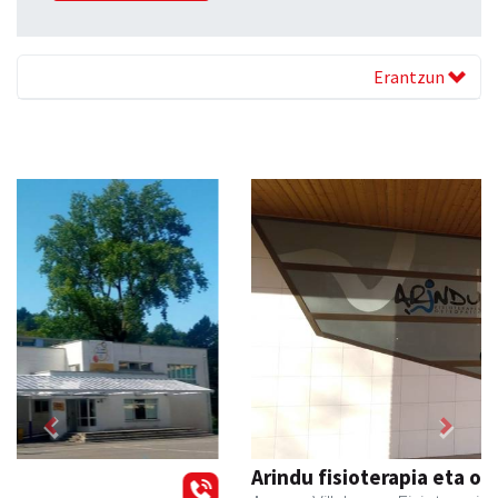
Erantzun
Previous
Next
Arindu fisioterapia eta osteopatia