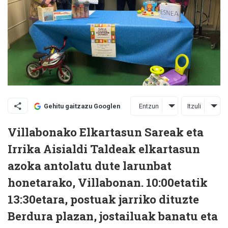
Entzun
Itzuli
Gehitu gaitzazu Googlen
Villabonako Elkartasun Sareak eta
Irrika Aisialdi Taldeak elkartasun
azoka antolatu dute larunbat
honetarako, Villabonan. 10:00etatik
13:30etara, postuak jarriko dituzte
Berdura plazan, jostailuak banatu eta