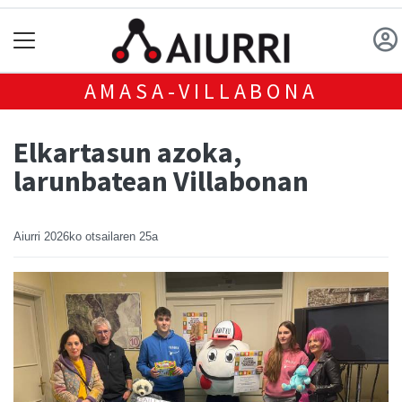
AMASA-VILLABONA
Elkartasun azoka,
larunbatean Villabonan
Aiurri
2026ko otsailaren 25a