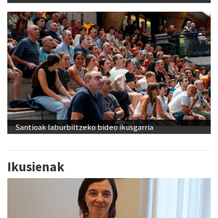
Santioak laburbiltzeko bideo ikusgarria
Ikusienak