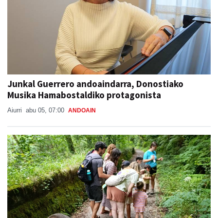
Junkal Guerrero andoaindarra, Donostiako
Musika Hamabostaldiko protagonista
Aiurri
abu 05, 07:00
ANDOAIN