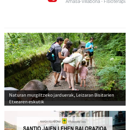
Amasa-Villabona
- Fisioterapia
Naturan murgiltzeko jarduerak, Leizaran Bisitarien
Etxearen eskutik