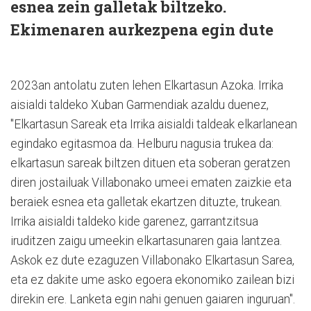
esnea zein galletak biltzeko.
Ekimenaren aurkezpena egin dute
2023an antolatu zuten lehen Elkartasun Azoka. Irrika
aisialdi taldeko Xuban Garmendiak azaldu duenez,
"Elkartasun Sareak eta Irrika aisialdi taldeak elkarlanean
egindako egitasmoa da. Helburu nagusia trukea da:
elkartasun sareak biltzen dituen eta soberan geratzen
diren jostailuak Villabonako umeei ematen zaizkie eta
beraiek esnea eta galletak ekartzen dituzte, trukean.
Irrika aisialdi taldeko kide garenez, garrantzitsua
iruditzen zaigu umeekin elkartasunaren gaia lantzea.
Askok ez dute ezaguzen Villabonako Elkartasun Sarea,
eta ez dakite ume asko egoera ekonomiko zailean bizi
direkin ere. Lanketa egin nahi genuen gaiaren inguruan".