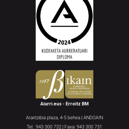
Aiurri.eus - Erroitz BM
Arantzibia plaza, 4-5 behea | ANDOAIN
Tel.: 943 300 732 | Faxa: 943 300 731