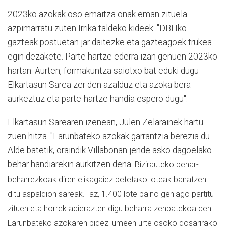
2023ko azokak oso emaitza onak eman zituela
azpimarratu zuten Irrika taldeko kideek: "DBHko
gazteak postuetan jar daitezke eta gazteagoek trukea
egin dezakete. Parte hartze ederra izan genuen 2023ko
hartan. Aurten, formakuntza saiotxo bat eduki dugu
Elkartasun Sarea zer den azalduz eta azoka bera
aurkeztuz eta parte-hartze handia espero dugu".
Elkartasun Sarearen izenean, Julen Zelarainek hartu
zuen hitza. "Larunbateko azokak garrantzia berezia du.
Alde batetik, oraindik Villabonan jende asko dagoelako
behar handiarekin aurkitzen dena.
Bizirauteko behar-
beharrezkoak diren elikagaiez betetako loteak banatzen
ditu aspaldion sareak. Iaz, 1.400 lote baino gehiago partitu
zituen eta horrek adierazten digu beharra zenbatekoa den.
Larunbateko azokaren bidez, umeen urte osoko gosarirako