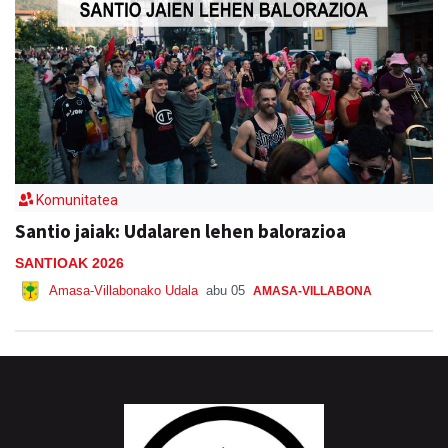
Komunitatea
Santio jaiak: Udalaren lehen balorazioa
SANTIOAK 2026
Amasa-Villabonako Udala
abu 05
AMASA-VILLABONA