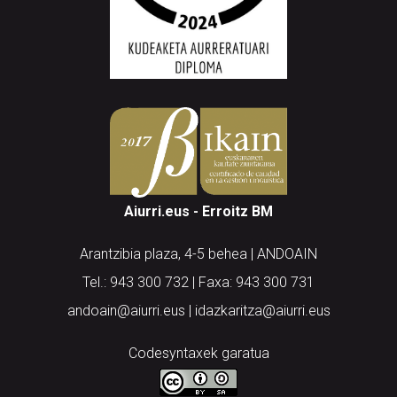
Aiurri.eus - Erroitz BM
Arantzibia plaza, 4-5 behea | ANDOAIN
Tel.: 943 300 732 | Faxa: 943 300 731
andoain@aiurri.eus | idazkaritza@aiurri.eus
Codesyntaxek garatua