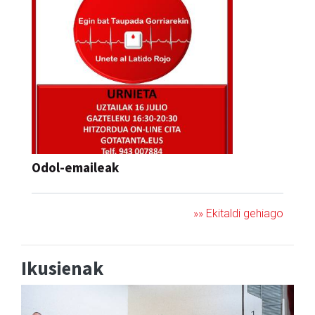
Odol-emaileak
»» Ekitaldi gehiago
Ikusienak