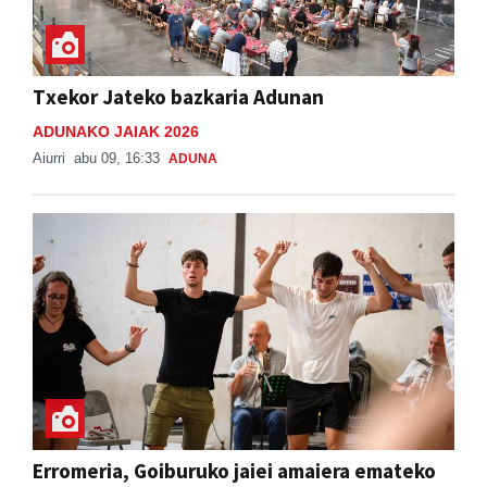
Txekor Jateko bazkaria Adunan
ADUNAKO JAIAK 2026
Aiurri
abu 09, 16:33
ADUNA
Erromeria, Goiburuko jaiei amaiera emateko