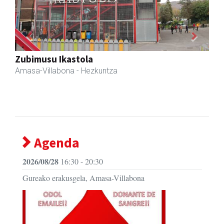
Previous
Next
Zubimusu Ikastola
Amasa-Villabona
- Hezkuntza
Agenda
2026/08/28
16:30 - 20:30
Gureako erakusgela, Amasa-Villabona