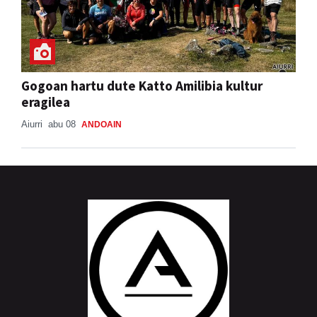
Gogoan hartu dute Katto Amilibia kultur
eragilea
Aiurri
abu 08
ANDOAIN