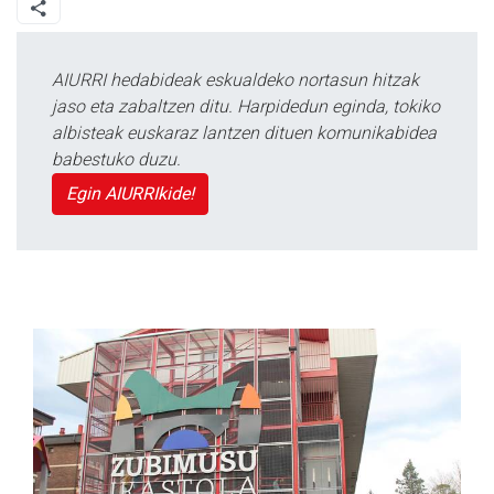
AIURRI hedabideak eskualdeko nortasun hitzak
jaso eta zabaltzen ditu. Harpidedun eginda, tokiko
albisteak euskaraz lantzen dituen komunikabidea
babestuko duzu.
Egin AIURRIkide!