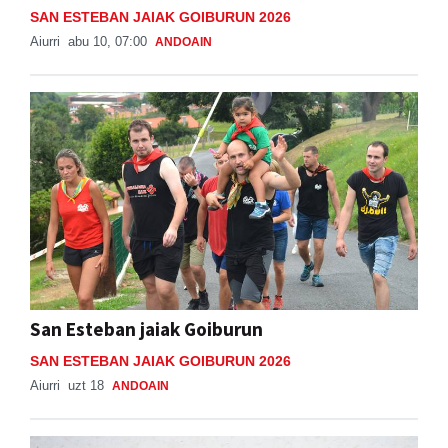
SAN ESTEBAN JAIAK GOIBURUN 2026
Aiurri
abu 10, 07:00
ANDOAIN
San Esteban jaiak Goiburun
SAN ESTEBAN JAIAK GOIBURUN 2026
Aiurri
uzt 18
ANDOAIN