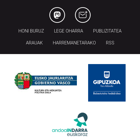
HONI BURUZ
LEGE OHARRA
PUBLIZITATEA
ARAUAK
HARREMANETARAKO
RSS