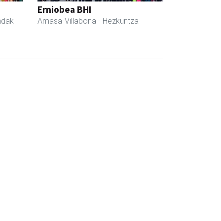
Erniobea BHI
ndak
Amasa-Villabona
- Hezkuntza