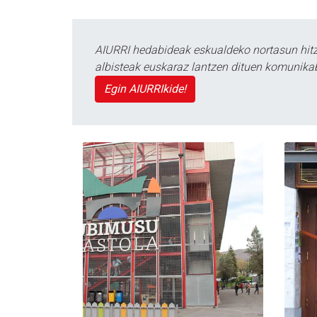
AIURRI hedabideak eskualdeko nortasun hitza
albisteak euskaraz lantzen dituen komunika
Egin AIURRIkide!