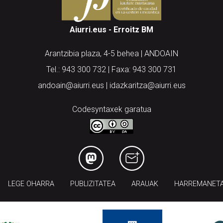
Aiurri.eus - Erroitz BM
Arantzibia plaza, 4-5 behea | ANDOAIN
Tel.: 943 300 732 | Faxa: 943 300 731
andoain@aiurri.eus | idazkaritza@aiurri.eus
Codesyntaxek garatua
LEGE OHARRA
PUBLIZITATEA
ARAUAK
HARREMANET