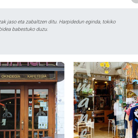
k jaso eta zabaltzen ditu. Harpidedun eginda, tokiko
bidea babestuko duzu.