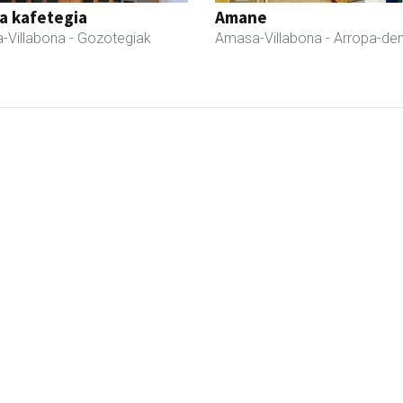
a kafetegia
Amane
-Villabona
- Gozotegiak
Amasa-Villabona
- Arropa-de