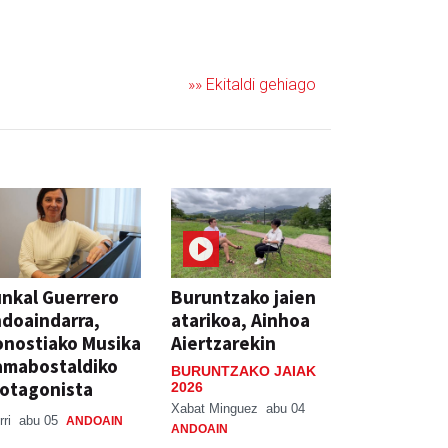
»» Ekitaldi gehiago
nkal Guerrero
Buruntzako jaien
doaindarra,
atarikoa, Ainhoa
nostiako Musika
Aiertzarekin
amabostaldiko
BURUNTZAKO JAIAK
otagonista
2026
Xabat Minguez
abu 04
rri
abu 05
ANDOAIN
ANDOAIN