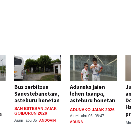
Bus zerbitzua
Adunako jaien
Ju
Sanestebanetara,
lehen txanpa,
an
asteburu honetan
asteburu honetan
Do
H
SAN ESTEBAN JAIAK
ADUNAKO JAIAK 2026
a
pr
GOIBURUN 2026
Aiurri
abu 05, 08:47
Aiurri
abu 05
ANDOAIN
ADUNA
Aiu