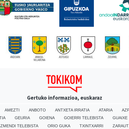
Gertuko informazioa, euskaraz
AMEZTI
ANBOTO
ANTXETA IRRATIA
ATARIA
AZP
TIA
GEURIA
GOIENA
GOIERRI TELEBISTA
GUAIXE
IZMENDI TELEBISTA
ORIO GUKA
TXINTXARRI
ZARAUT