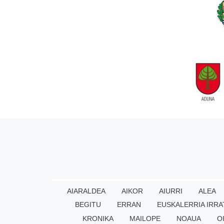
AIARALDEA
AIKOR
AIURRI
ALEA
BEGITU
ERRAN
EUSKALERRIA IRRA
KRONIKA
MAILOPE
NOAUA
O