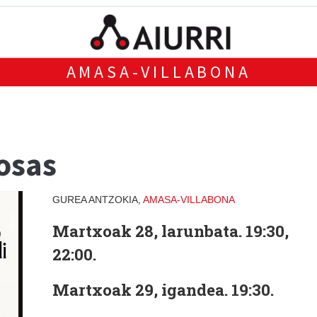
AMASA-VILLABONA
osas
GUREA ANTZOKIA,
AMASA-VILLABONA
Martxoak 28, larunbata. 19:30,
22:00.
Martxoak 29, igandea. 19:30.