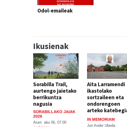
Odol-emaileak
Ikusienak
Sorabilla Trail,
Aita Larramendi
aurtengo jaietako
ikastolako
berrikuntza
sortzaileen eta
nagusia
ondorengoen
arteko katebegi
SORABILLAKO JAIAK
2026
IN MEMORIAM
Aiurri
abu 06, 07:00
Jon Ander Ubeda