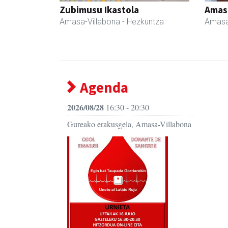
Zubimusu Ikastola
Amas
Amasa-Villabona
- Hezkuntza
Amasa
Agenda
2026/08/28
16:30 - 20:30
Gureako erakusgela, Amasa-Villabona