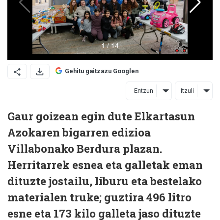
Gehitu gaitzazu Googlen
Entzun
Itzuli
Gaur goizean egin dute Elkartasun
Azokaren bigarren edizioa
Villabonako Berdura plazan.
Herritarrek esnea eta galletak eman
dituzte jostailu, liburu eta bestelako
materialen truke; guztira 496 litro
esne eta 173 kilo galleta jaso dituzte