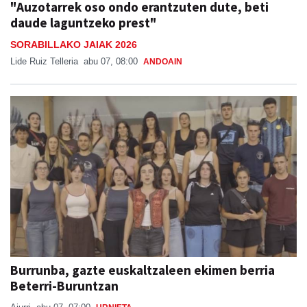
"Auzotarrek oso ondo erantzuten dute, beti
daude laguntzeko prest"
SORABILLAKO JAIAK 2026
Lide Ruiz Telleria
abu 07, 08:00
ANDOAIN
Burrunba, gazte euskaltzaleen ekimen berria
Beterri-Buruntzan