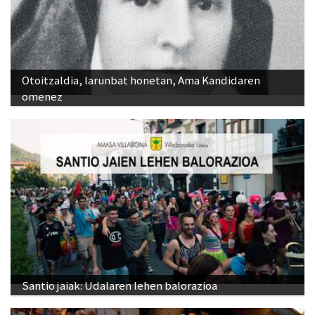
Otoitzaldia, larunbat honetan, Ama Kandidaren
omenez
Santio jaiak: Udalaren lehen balorazioa