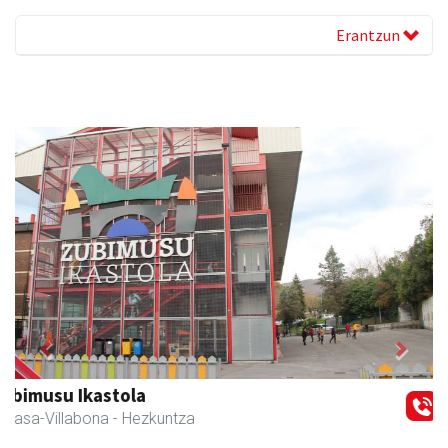
Erantzun
Previous
Next
Erniobea BHI
Amasa-Villabona
- Hezkuntza