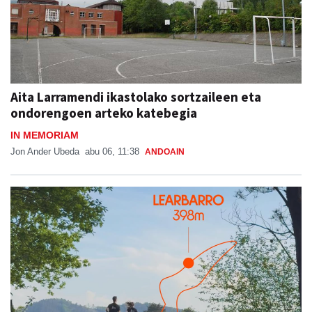
Aita Larramendi ikastolako sortzaileen eta
ondorengoen arteko katebegia
IN MEMORIAM
Jon Ander Ubeda
abu 06, 11:38
ANDOAIN