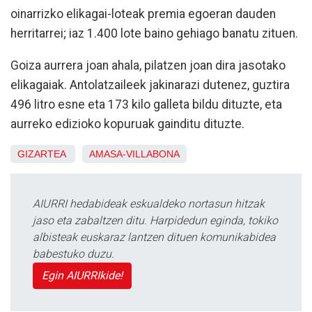
oinarrizko elikagai-loteak premia egoeran dauden
herritarrei; iaz 1.400 lote baino gehiago banatu zituen.
Goiza aurrera joan ahala, pilatzen joan dira jasotako
elikagaiak. Antolatzaileek jakinarazi dutenez, guztira
496 litro esne eta 173 kilo galleta bildu dituzte, eta
aurreko edizioko kopuruak gainditu dituzte.
GIZARTEA
AMASA-VILLABONA
AIURRI hedabideak eskualdeko nortasun hitzak
jaso eta zabaltzen ditu. Harpidedun eginda, tokiko
albisteak euskaraz lantzen dituen komunikabidea
babestuko duzu.
Egin AIURRIkide!