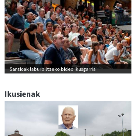
Santioak laburbiltzeko bideo ikusgarria
Ikusienak