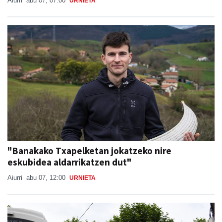
Aiurri
abu 07, 07:00
URNIETA
"Banakako Txapelketan jokatzeko nire
eskubidea aldarrikatzen dut"
Aiurri
abu 07, 12:00
URNIETA