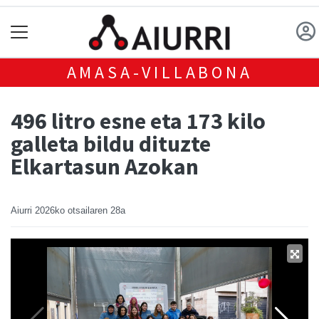
AMASA-VILLABONA
496 litro esne eta 173 kilo
galleta bildu dituzte
Elkartasun Azokan
Aiurri
2026ko otsailaren 28a