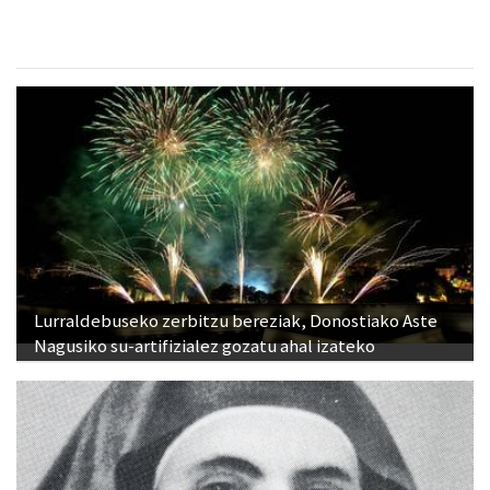
Lurraldebuseko zerbitzu bereziak, Donostiako Aste
Nagusiko su-artifizialez gozatu ahal izateko