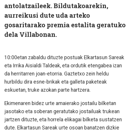
antolatzaileek. Bildutakoarekin,
aurreikusi dute uda arteko
gosaritarako premia estalita geratuko
dela Villabonan.
10:00etan zabaldu dituzte postuak Elkartasun Sareak
eta Irrika Aisialdi Taldeak, eta ordutik etengabea izan
da herritarren joan-etorria. Gaztetxo zein heldu
hurbildu dira esne-brikak eta galleta paketeak
eskuetan, truke azokan parte hartzera.
Ekimenaren bidez urte amaierako jostailu bilketan
jasotako eta soberan geratutako jostailuak trukean
jartzen dituzte, eta horrela elikagai bilketa sustatzen
dute. Elkartasun Sareak urte osoan banatzen dizkie