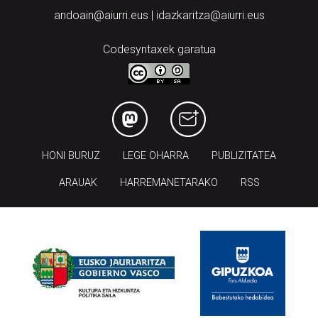
andoain@aiurri.eus | idazkaritza@aiurri.eus
Codesyntaxek garatua
HONI BURUZ
LEGE OHARRA
PUBLIZITATEA
ARAUAK
HARREMANETARAKO
RSS