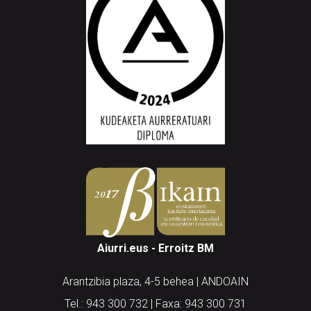
Aiurri.eus - Erroitz BM
Arantzibia plaza, 4-5 behea | ANDOAIN
Tel.: 943 300 732 | Faxa: 943 300 731