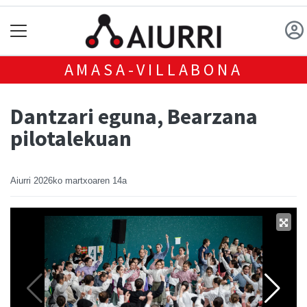
AMASA-VILLABONA
Dantzari eguna, Bearzana
pilotalekuan
Aiurri
2026ko martxoaren 14a