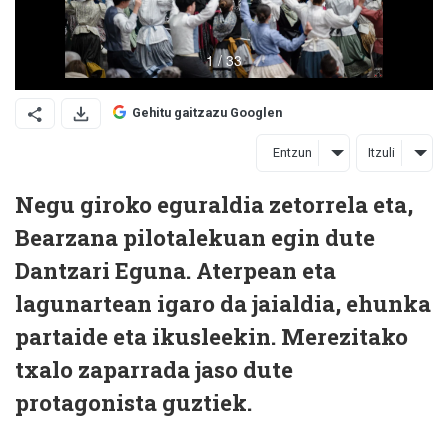
Gehitu gaitzazu Googlen
Entzun
Itzuli
Negu giroko eguraldia zetorrela eta,
Bearzana pilotalekuan egin dute
Dantzari Eguna. Aterpean eta
lagunartean igaro da jaialdia, ehunka
partaide eta ikusleekin. Merezitako
txalo zaparrada jaso dute
protagonista guztiek.