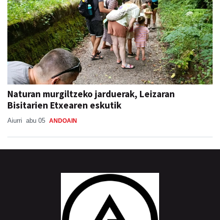
Naturan murgiltzeko jarduerak, Leizaran
Bisitarien Etxearen eskutik
Aiurri
abu 05
ANDOAIN