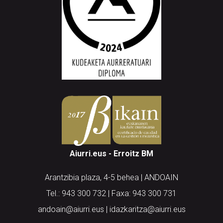
Aiurri.eus - Erroitz BM
Arantzibia plaza, 4-5 behea | ANDOAIN
Tel.: 943 300 732 | Faxa: 943 300 731
andoain@aiurri.eus | idazkaritza@aiurri.eus