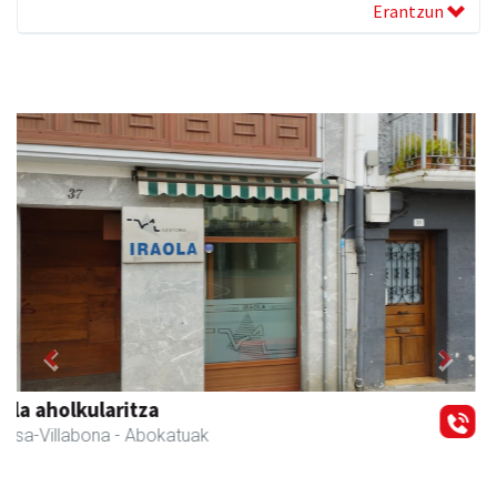
Erantzun
Previous
Next
Eizmendi ile-apaindegia
Amasa-Villabona
- Ile-apaindegiak