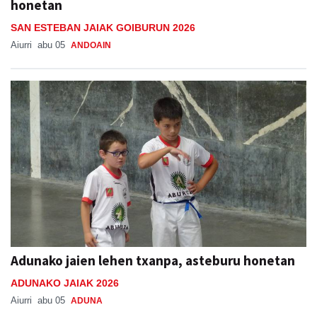
honetan
SAN ESTEBAN JAIAK GOIBURUN 2026
Aiurri
abu 05
ANDOAIN
Adunako jaien lehen txanpa, asteburu honetan
ADUNAKO JAIAK 2026
Aiurri
abu 05
ADUNA