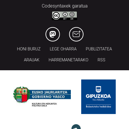
Codesyntaxek garatua
HONI BURUZ
LEGE OHARRA
PUBLIZITATEA
ARAUAK
HARREMANETARAKO
RSS