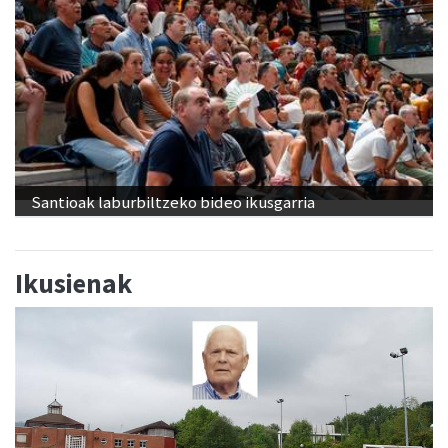
Santioak laburbiltzeko bideo ikusgarria
Ikusienak