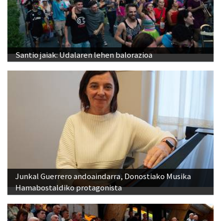
Santio jaiak: Udalaren lehen balorazioa
Junkal Guerrero andoaindarra, Donostiako Musika
Hamabostaldiko protagonista