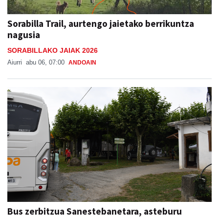
Sorabilla Trail, aurtengo jaietako berrikuntza
nagusia
SORABILLAKO JAIAK 2026
Aiurri
abu 06, 07:00
ANDOAIN
Bus zerbitzua Sanestebanetara, asteburu