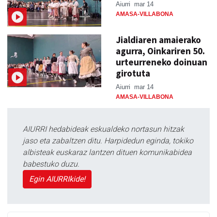
Aiurri
mar 14
AMASA-VILLABONA
Jialdiaren amaierako
agurra, Oinkariren 50.
urteurreneko doinuan
girotuta
Aiurri
mar 14
AMASA-VILLABONA
AIURRI hedabideak eskualdeko nortasun hitzak
jaso eta zabaltzen ditu. Harpidedun eginda, tokiko
albisteak euskaraz lantzen dituen komunikabidea
babestuko duzu.
Egin AIURRIkide!