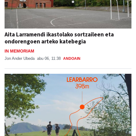
Aita Larramendi ikastolako sortzaileen eta
ondorengoen arteko katebegia
IN MEMORIAM
Jon Ander Ubeda
abu 06, 11:38
ANDOAIN