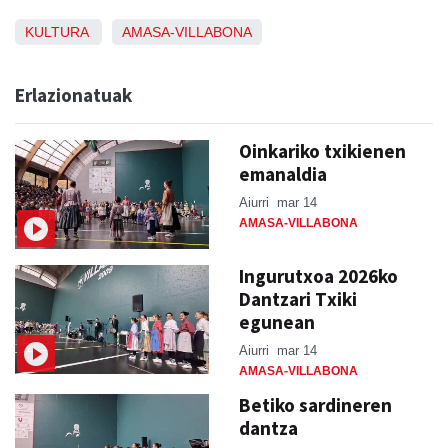
KULTURA
AMASA-VILLABONA
Erlazionatuak
Oinkariko txikienen
emanaldia
Aiurri
mar 14
AMASA-VILLABONA
Ingurutxoa 2026ko
Dantzari Txiki
egunean
Aiurri
mar 14
AMASA-VILLABONA
Betiko sardineren
dantza