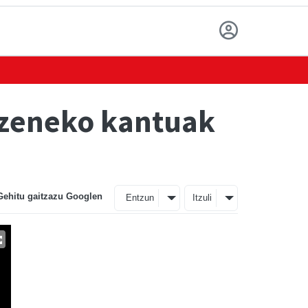
azeneko kantuak
Gehitu gaitzazu Googlen
Entzun
Itzuli