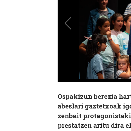
Ospakizun berezia hart
abeslari gaztetxoak igo
zenbait protagonistek
prestatzen aritu dira 