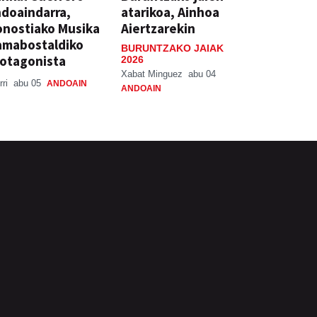
doaindarra,
atarikoa, Ainhoa
nostiako Musika
Aiertzarekin
amabostaldiko
BURUNTZAKO JAIAK
otagonista
2026
Xabat Minguez
abu 04
rri
abu 05
ANDOAIN
ANDOAIN