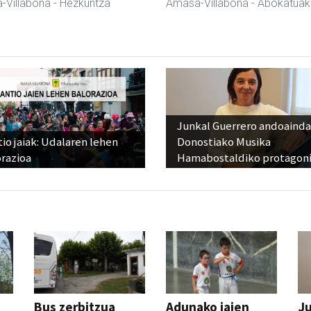
-Villabona
- Hezkuntza
Amasa-Villabona
- Abokatuak
Junkal Guerrero andoainda
io jaiak: Udalaren lehen
Donostiako Musika
razioa
Hamabostaldiko protagoni
Bus zerbitzua
Adunako jaien
Ju