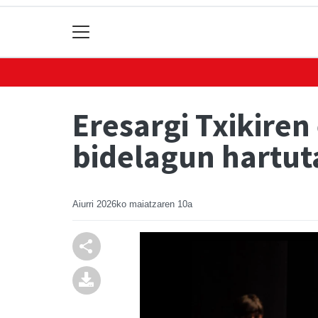
Eresargi Txikire
bidelagun hartut
Aiurri
2026ko maiatzaren 10a