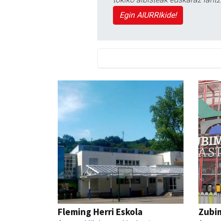
Egin AIURRIkide!
Fleming Herri Eskola
Zubim