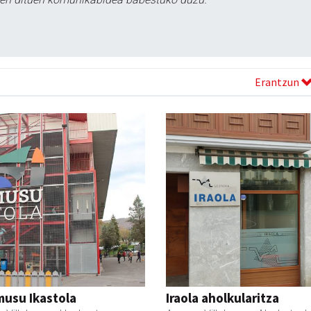
Erantzun
usu Ikastola
Iraola aholkularitza