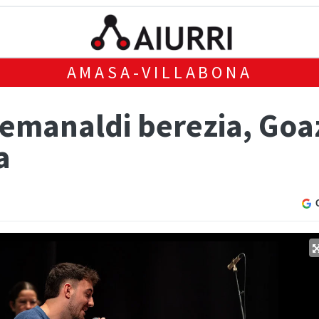
AMASA-VILLABONA
n emanaldi berezia, Go
a