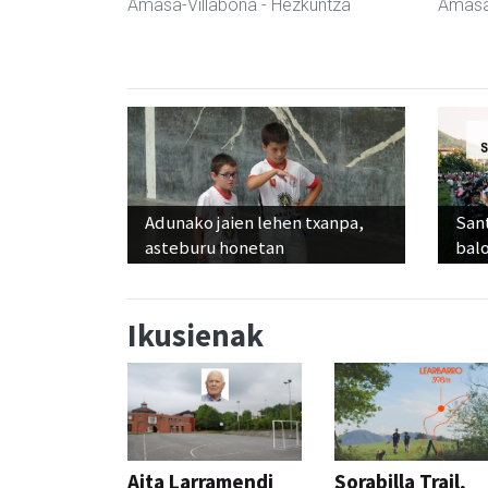
Amasa-Villabona
- Hezkuntza
Amasa
Adunako jaien lehen txanpa,
Sant
asteburu honetan
balo
Ikusienak
Aita Larramendi
Sorabilla Trail,