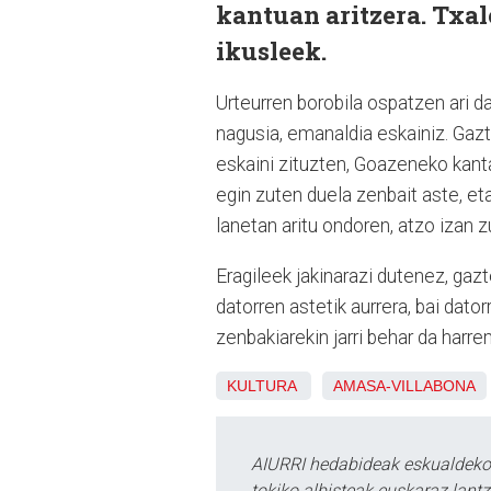
kantuan aritzera. Txal
ikusleek.
Urteurren borobila ospatzen ari d
nagusia, emanaldia eskainiz. Gazt
eskaini zituzten, Goazeneko kantar
egin zuten duela zenbait aste, e
lanetan aritu ondoren, atzo izan 
Eragileek jakinarazi dutenez, gaz
datorren astetik aurrera, bai dator
zenbakiarekin jarri behar da harr
KULTURA
AMASA-VILLABONA
AIURRI hedabideak eskualdeko n
tokiko albisteak euskaraz lan