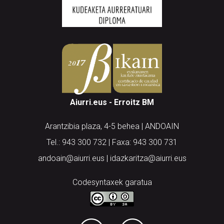
Aiurri.eus - Erroitz BM
Arantzibia plaza, 4-5 behea | ANDOAIN
Tel.: 943 300 732 | Faxa: 943 300 731
andoain@aiurri.eus | idazkaritza@aiurri.eus
Codesyntaxek garatua