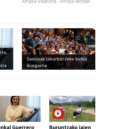
Amasa-Villabona
- Arropa-dendak
rra,
Santioak laburbiltzeko bideo
sta
ikusgarria
nkal Guerrero
Buruntzako jaien