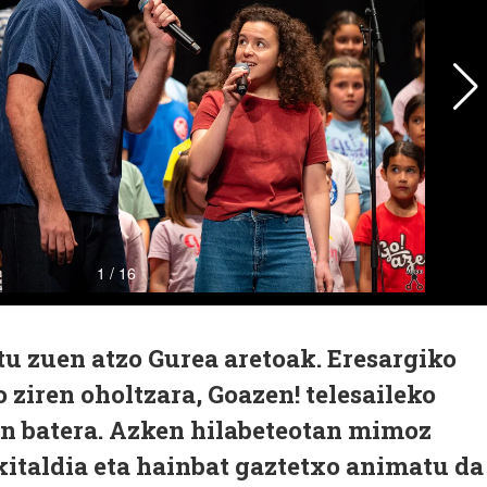
u zuen atzo Gurea aretoak. Eresargiko
 ziren oholtzara, Goazen! telesaileko
in batera. Azken hilabeteotan mimoz
ekitaldia eta hainbat gaztetxo animatu da