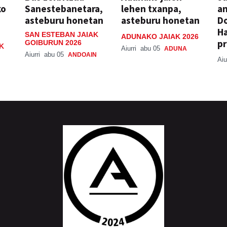
ko
Sanestebanetara,
lehen txanpa,
an
asteburu honetan
asteburu honetan
Do
H
SAN ESTEBAN JAIAK
ADUNAKO JAIAK 2026
pr
GOIBURUN 2026
K
Aiurri
abu 05
ADUNA
Aiurri
abu 05
ANDOAIN
Aiu