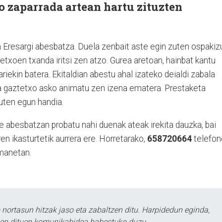
o zaparrada artean hartu zituzten
a Eresargi abesbatza. Duela zenbait aste egin zuten ospakiz
etxoen txanda iritsi zen atzo. Gurea aretoan, hainbat kantu
iekin batera. Ekitaldian abestu ahal izateko deialdi zabala
ta gaztetxo asko animatu zen izena ematera. Prestaketa
zuten egun handia.
te abesbatzan probatu nahi duenak ateak irekita dauzka, bai
ren ikasturtetik aurrera ere. Horretarako,
658720664
telefon
emanetan.
ortasun hitzak jaso eta zabaltzen ditu. Harpidedun eginda,
tzen dituen komunikabidea babestuko duzu.