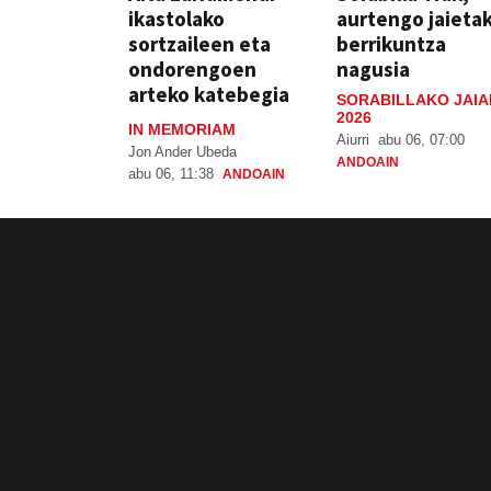
ikastolako
aurtengo jaieta
sortzaileen eta
berrikuntza
ondorengoen
nagusia
arteko katebegia
SORABILLAKO JAIA
2026
IN MEMORIAM
Aiurri
abu 06, 07:00
Jon Ander Ubeda
ANDOAIN
abu 06, 11:38
ANDOAIN