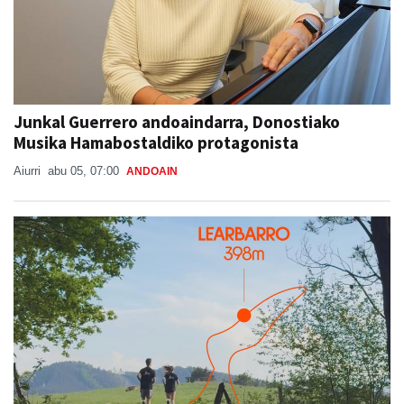
Junkal Guerrero andoaindarra, Donostiako
Musika Hamabostaldiko protagonista
Aiurri
abu 05, 07:00
ANDOAIN