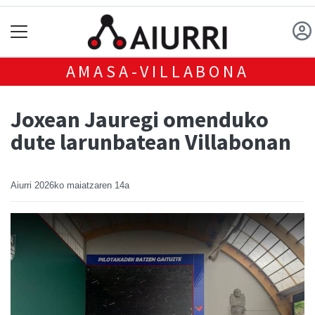
AMASA-VILLABONA
Joxean Jauregi omenduko
dute larunbatean Villabonan
Aiurri
2026ko maiatzaren 14a