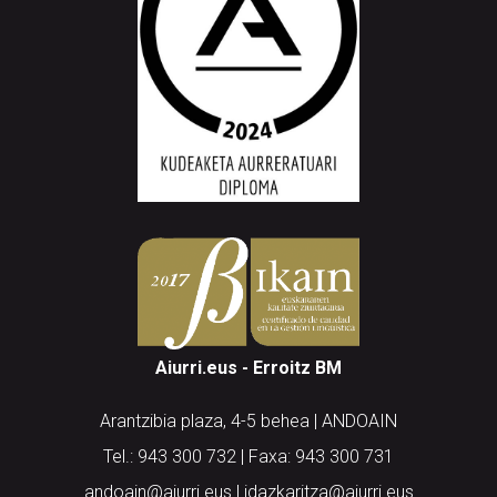
Aiurri.eus - Erroitz BM
Arantzibia plaza, 4-5 behea | ANDOAIN
Tel.: 943 300 732 | Faxa: 943 300 731
andoain@aiurri.eus | idazkaritza@aiurri.eus