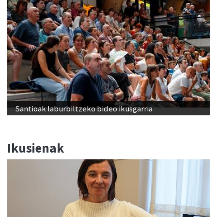
Santioak laburbiltzeko bideo ikusgarria
Ikusienak