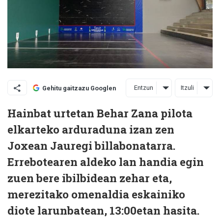
Entzun
Itzuli
Gehitu gaitzazu Googlen
Hainbat urtetan Behar Zana pilota
elkarteko arduraduna izan zen
Joxean Jauregi billabonatarra.
Errebotearen aldeko lan handia egin
zuen bere ibilbidean zehar eta,
merezitako omenaldia eskainiko
diote larunbatean, 13:00etan hasita.