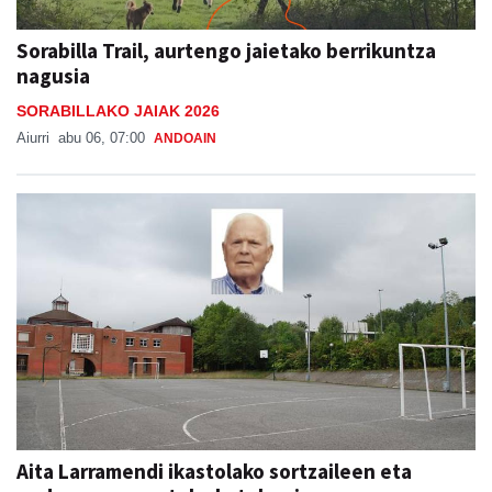
Sorabilla Trail, aurtengo jaietako berrikuntza
nagusia
SORABILLAKO JAIAK 2026
Aiurri
abu 06, 07:00
ANDOAIN
Aita Larramendi ikastolako sortzaileen eta