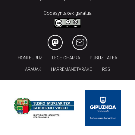
Codesyntaxek garatua
HONI BURUZ
LEGE OHARRA
PUBLIZITATEA
ARAUAK
HARREMANETARAKO
RSS