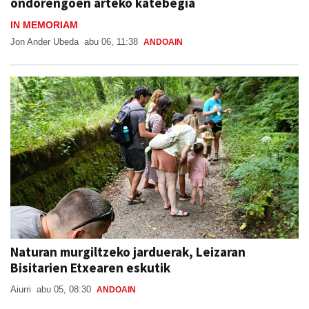
ondorengoen arteko katebegia
IN MEMORIAM
Jon Ander Ubeda
abu 06, 11:38
ANDOAIN
Naturan murgiltzeko jarduerak, Leizaran
Bisitarien Etxearen eskutik
Aiurri
abu 05, 08:30
ANDOAIN