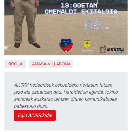
KIROLA
AMASA-VILLABONA
AIURRI hedabideak eskualdeko nortasun hitzak
jaso eta zabaltzen ditu. Harpidedun eginda, tokiko
albisteak euskaraz lantzen dituen komunikabidea
babestuko duzu.
Egin AIURRIkide!