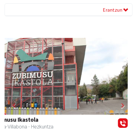
Erantzun
Previous
Next
Erniobea BHI
Amasa-Villabona
- Hezkuntza